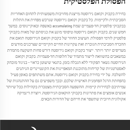
הפסולת הפלסטיקית
בחירת בקבוק וקואם נירוסטה מייצגת מחויבות משמעותית לתחום האחריות
הסביבתית ולקיימות. כל בקבוק וקואם נירוסטה שנרכש מפחית את התלות
בבקבוקי פלסטיק חד-פעמיים שמת accumulating באשפה ובאוקיינוסים. במשך
חמש שנים, בקבוק וקואם נירוסטה טיפוסי מונע את כניסתם של מאות בקבוקי
פלסטיק לזרמי הפסולת. העיצוב החוזר של בקבוק וקואם הנירוסטה תואם את
ההכרה הסביבתית הגוברת ואת עקרונות החיים הקיימיים שצרכנים מודעים
מעדיפים יותר ויותר. ייצור בקבוק וקואם נירוסטה דורש פחות השקעה מתמדת
במשאבים בהשוואה לייצור מתמיד של חלופות חד-פעמיות. בקבוק וקואם
הנירוסטה נשאר תפקודי ללא הגבלה בזמן, בתנאי שיעוטן כראוי – בניגוד מובהק
לאסטרטגיות של קדיחות מתוכננת המאפיינות את הקונטיינרים הניתנים
להשלכה. על ידי בחירת בקבוק וקואם נירוסטה, אתם משתתפים באופן פעיל
בהפחתת הרגל הפחמנית האישית שלכם, ובכך משפיעים גם על ההתנהגות של
עמיתיכם לבחירות קיימות. ההשפעה הסביבתית מצטברת בקהילות ככל שיותר
אנשים אומצים את פתרונות בקבוקי הוּקאוּם הנירוסטה, ויוצרת דינמיקה
אקולוגית חיובית שתשפר את חייהם של הדורות הבאים.