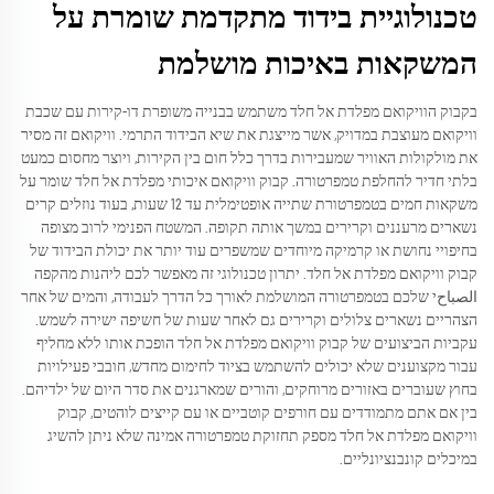
טכנולוגיית בידוד מתקדמת שומרת על
המשקאות באיכות מושלמת
בקבוק הוויקואם מפלדת אל חלד משתמש בבנייה משופרת דו-קירות עם שכבת
וויקואם מעוצבת במדויק, אשר מייצגת את שיא הבידוד התרמי. וויקואם זה מסיר
את מולקולות האוויר שמעבירות בדרך כלל חום בין הקירות, ויוצר מחסום כמעט
בלתי חדיר להחלפת טמפרטורה. קבוק וויקואם איכותי מפלדת אל חלד שומר על
משקאות חמים בטמפרטורת שתייה אופטימלית עד 12 שעות, בעוד נוזלים קרים
נשארים מרעננים וקרירים במשך אותה תקופה. המשטח הפנימי לרוב מצופה
בחיפויי נחושת או קרמיקה מיוחדים שמשפרים עוד יותר את יכולת הבידוד של
קבוק וויקואם מפלדת אל חלד. יתרון טכנולוגי זה מאפשר לכם ליהנות מהקפה
الصباحי שלכם בטמפרטורה המושלמת לאורך כל הדרך לעבודה, והמים של אחר
הצהריים נשארים צלולים וקרירים גם לאחר שעות של חשיפה ישירה לשמש.
עקביות הביצועים של קבוק וויקואם מפלדת אל חלד הופכת אותו ללא מחליף
עבור מקצוענים שלא יכולים להשתמש בציוד לחימום מחדש, חובבי פעילויות
בחוץ שעוברים באזורים מרוחקים, והורים שמארגנים את סדר היום של ילדיהם.
בין אם אתם מתמודדים עם חורפים קוטביים או עם קייצים לוהטים, קבוק
וויקואם מפלדת אל חלד מספק תחזוקת טמפרטורה אמינה שלא ניתן להשיג
במיכלים קונבנציונליים.