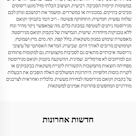
במשימות קיימות הסביבה. רביעית, העיצוב הבלתי מזיל מונע ריסוסים
מביכים בתיקים, במכוניות או במשרדים, ומשמר את רכושכם ונותן לכם
שלווה נפשית. חמישית, התחזוקה פשוטה – רוב דגמי בקבוקי וקואם
מנירוסטה ניתנים לשטיפה במכונת כלים, מה שמאפשר ניקוי מהיר ונוח
ללא טכניקות מיוחדות. שישית, הגמישות של בקבוק וקואם מנירוסטה
מאפשרת שימוש במגוון משקאות, כולל קפה, תה, מים, מיץ ושמוטיז,
ושימושים מרובים לאורך היום. שביעית, המראה האסתטי של עיצובי
נירוסטה איכותיים מתאים גם לסביבות מקצועיות, גם למקומות פתוחים
וגם למרחבים לא פורמליים. שמינית, ההשקעה בקבוק וקואם מנירוסטה
מפחיתה הוצאות מתמשכות הקשורות לקניית משקאות בבקבוקים או
לקניית כוסות חלופיות. היתרונות המשולבים האלה הופכים את הבעלות
על בקבוק וקואם מנירוסטה לבחירה מעשית, כלכלית ואחראית לצרכנים
מודרניים המחפשים פתרונות אמינים למשקאות.
חדשות אחרונות