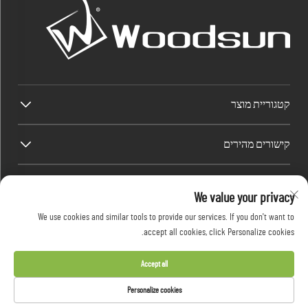
קטגוריית מוצר
קישורים מהירים
פרטי קשר
We value your privacy
Factory/Office add : אזור התעשייה Dawang, רחוב Heshan (דרומה של הכביש הלאומי
We use cookies and similar tools to provide our services. If you don't want to
325 של סין), Yangjiang, Guangdong, סין
accept all cookies, click Personalize cookies.
דואר אלקטרוני:
[email protected]
טל:
+86-13376626036
Accept all
Personalize cookies
כל הזכויות שמורות © 2026 Guangdong Woodsun Housewares Co., Ltd. -
מדיניות הפרטיות