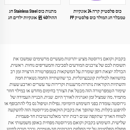
כוס פלסטיק קרה 24 אונקיות
מתנות כוס Stainless Steel חג
טמבלר חג המולד כוס פלסטיק PP
ההולו윈 40 אונקיות ילדים חג
ההולו윈 כוס לאוטו לחייכם חג
ההולו윈
בקבוק וקואם נירוסטה מציע יתרונות מעשיים מרשימים שמשכו את
תשומת לבם של צרכנים המודעים לסביבה והמעדיפים נוחות. ראשית,
הבדלה יוצאת דופן שומרת על המשקאות בטמפרטורה הרצויה זמן רב
בהשוואה לכוליות קונבנציונליות, כך שהשתייה החמה נשארת חמה
והשתיות הקוראות נותרות מרעננות וקרירות עד עשרים וארבע שעות.
שימור הטמפרטורה הזה מבטל את הצורך בחימום מחדש או במילוי חוזר
מתמיד, מה שמציל זמן ואנרגיה לאורך היום. שנית, הבנייה העמידה של
נירוסטה עומדת בפני השימוש היומיומי, נפילות וטיפול גס בלי להתכופף או
להיפגע בקלות, מה שהופך את בקבוק הוּקאוּם מנירוסטה הזה להשקעה
לטווח הארוך שתקפה שנים רבות יותר מאלטרנטיבות חד-פעמיות.
שלישית, השימוש בקבוק וקואם מנירוסטה מפחית באופן משמעותי את
פסולת הפלסטיק על ידי החלפת בקבוקים חד-פעמיים, ובכך תורם לסיוע