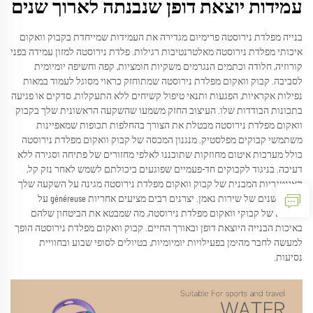
עמידות יוצאת דופן שנבנתה לארוך שנים
בנייה מפלדת נירוסטה פרימיום מגדירה את העמידות שמייחדת בקבוק וואקום
איכותי מפלדת נירוסטה מאלטרנטיבות רגילות. פלדת נירוסטה למזון עמידה בפני
קורוזיה, חלודה וכתמים הנגרמים משקיות חומציות, קפה וחשיפה יומיומית
לסביבה. קבוק וואקום מפלדת נירוסטה שמתוחזק כראוי מסוגל לעמוד במאות
נפילות אקראיות, הפגעות ותנאי טיפול קשיחים ללא התעקלות, סדקים או פגיעה
בתכונות הבודדות שלו. העיצוב החזק משמעו שהשקעה הראשונית שלך בקבוק
וואקום מפלדת נירוסטה מבטלת את הצורך בהחלפות תכופות שמאפיינות
משתמשי קבוקים מפלסטיק. מנגנון המכסה של קבוק וואקום מפלדת נירוסטה
כולל מערכות איטום מחוזקות שתוכננו לאלפי מחזורים של פתיחה וסגירה ללא
דעיכה. בניגוד לקבוקים חד-פעמיים שפוגעים ביכולתם לשמש לאחר נזק קל,
האינטגריות המבנית של קבוק וואקום מפלדת נירוסטה מגינה על השקעה שלך
לאורך שנים של שירות נאמן. יצרנים רבים מציעים אחריות généreuse על
מוצרים של קבוקי וואקום מפלדת נירוסטה, מה שמבטא את הביטחון שלהם
באיכות הבנייה היוצאת דופן ובאורך החיים. קבוק וואקום מפלדת נירוסטה הופך
למעשה לחבר מהימן בפעילויות יומיומיות, בטיולים לסופי שבוע ובחוויית
נסיעות.