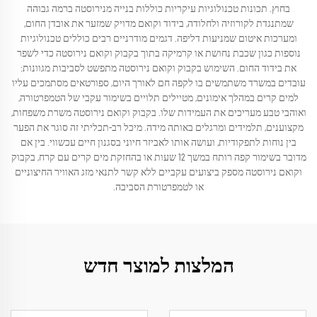
בחוץ. תכונות טכנולוגיות עיקריות כוללות בנייה מנירוסטה ברמה גבוהה
שמתנגדת לקורוזיה ולחלודה, בידוד וקואם מדויק שמזער את אובדן החום,
ומערכות איטום שמניעות דליפה. דגמים מודרניים רבים כוללים טכנולוגיות
נוספות כגון שכבת נחושת או קרמיקה בתוך בקבוק וקואם נירוסטה כדי לשפר
את בידוד החום. השימוש בקבוק וקואם נירוסטה מתפשט לסביבות מגוונות:
עובדים במשרד משתמשים בו לקפה חם לאורך היום, ספורטאים מסתמכים עליו
למים קרים במהלך אימונים, מטיילים תלויים בשימור עקבי של הטמפרטורה,
ואוהבי טבע מעריכים את העמידות שלו. בקבוק וקואם נירוסטה משרת משפחות,
מקצוענים, תלמידים ומרגלים באותה מידה. מיכל רב-תכליתי זה סוגר את הפער
בין נוחות לתפקודיות, ועושה אותו לאביזר חיוני בסגנון חיים עכשווי. בין אם
מדובר בשימור קפה רותח במשך 12 שעות או בהחזקת מים קרים עם קרח, בקבוק
וקואם נירוסטה מספק ביצועים עקביים ללא קשר לתנאי מזג האוויר החיצוניים
או לטמפרטורת הסביבה.
המלצות למוצר חדש