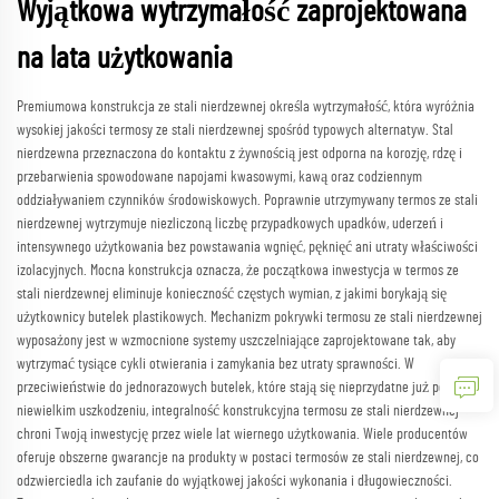
Wyjątkowa wytrzymałość zaprojektowana
na lata użytkowania
Premiumowa konstrukcja ze stali nierdzewnej określa wytrzymałość, która wyróżnia
wysokiej jakości termosy ze stali nierdzewnej spośród typowych alternatyw. Stal
nierdzewna przeznaczona do kontaktu z żywnością jest odporna na korozję, rdzę i
przebarwienia spowodowane napojami kwasowymi, kawą oraz codziennym
oddziaływaniem czynników środowiskowych. Poprawnie utrzymywany termos ze stali
nierdzewnej wytrzymuje niezliczoną liczbę przypadkowych upadków, uderzeń i
intensywnego użytkowania bez powstawania wgnięć, pęknięć ani utraty właściwości
izolacyjnych. Mocna konstrukcja oznacza, że początkowa inwestycja w termos ze
stali nierdzewnej eliminuje konieczność częstych wymian, z jakimi borykają się
użytkownicy butelek plastikowych. Mechanizm pokrywki termosu ze stali nierdzewnej
wyposażony jest w wzmocnione systemy uszczelniające zaprojektowane tak, aby
wytrzymać tysiące cykli otwierania i zamykania bez utraty sprawności. W
przeciwieństwie do jednorazowych butelek, które stają się nieprzydatne już po
niewielkim uszkodzeniu, integralność konstrukcyjna termosu ze stali nierdzewnej
chroni Twoją inwestycję przez wiele lat wiernego użytkowania. Wiele producentów
oferuje obszerne gwarancje na produkty w postaci termosów ze stali nierdzewnej, co
odzwierciedla ich zaufanie do wyjątkowej jakości wykonania i długowieczności.