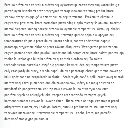
Butelka próżniowa ze stali nierdzewnej wykorzystuje zaawansowaną konstrukcję z
podwójnymi ściankami oraz precyzyjnie zaprojektowaną warstwę próżni, która
stanowi szczyt osiągnięć w dziedzinie izolacji termicznej. Próżnia ta eliminuje
cząsteczki powietrza, które normalnie przewodzą ciepło między ściankami, tworząc
niemal nieprzeniknioną barierę przeciwko wymianie temperatury. Wysokiej jakości
butelka próżniowa ze stali nierdzewnej utrzymuje gorące napoje w optymalnej
temperaturze do picia przez do dwunastu godzin, podczas gdy zimne napoje
pozostają przyjemnie chłodne przez równie długi czas. Wewnętrzna powierzchnia
często posiada specjalne powłoki miedziane lub ceramiczne, które dalszą poprawiają
zdolności izolacyjne butelki próżniowej ze stali nierdzewnej. Ta zaleta
technologiczna pozwala cieszyć się poranną kawą w idealnej temperaturze przez
cały czas jazdy do pracy, a woda popołudniowa pozostaje chrupiąco zimna nawet po
kilku godzinach na bezpośrednim słońcu. Stała wydajność butelki próżniowej ze stali
nierdzewnej czyni ją nieocenioną dla zawodowców, którzy nie mają dostępu do
urządzeń do podgrzewania, entuzjastów aktywności na otwartym powietrzu
podróżujących po odległych lokalizacjach oraz rodziców zarządzających
harmonogramem aktywności swoich dzieci. Niezależnie od tego, czy stajesz przed
arktycznymi zimami, czy upalnymi latami, butelka próżniowa ze stali nierdzewnej
zapewnia niezawodne utrzymywanie temperatury – cecha, której nie potrafią
dorównać tradycyjne pojemniki.