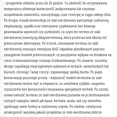
– przyjemnie chłodne przez do 24 godzin. Ta zdolność do utrzymywania
temperatury eliminuje konieczność podgrzewania lub częstego
uzupełniania zawartości, oszczędzając czas i energię w ciągu całego dnia.
Po drugie, trwała konstrukcja ze stali nierdzewnej wytrzymuje codzienną
eksploatację, upadki oraz intensywne użytkowanie bez łatwego
powstawania wgnieceń czy uszkodzeń, co czyni ten termos ze stali
nierdzewnej inwestycją długoterminową, która przetrwa lata dłużej niż
jednorazowe alternatywy. Po trzecie, stosowanie termosu ze stali
nierdzewnej znacząco zmniejsza ilość odpadów plastikowych poprzez
zastąpienie butelek jednorazowych, co pozytywnie wpływa na działania na
rzecz zrównoważonego rozwoju środowiskowego. Po czwarte, szczelny
design zapobiega nieprzyjemnym wylaniom w torbach, samochodach lub
biurach, chroniąc Twoje rzeczy i zapewniając spokój ducha. Po piąte,
konserwacja pozostaje prosta – większość modeli termosów ze stali
nierdzewnej można myć w zmywarce, co umożliwia szybkie i wygodne
czyszczenie bez konieczności stosowania specjalnych technik. Po szóste,
uniwersalność termosu ze stali nierdzewnej pozwala na przechowywanie
różnych napojów, takich jak kawa, herbata, woda, sok czy smoothie,
spełniając wiele funkcji w codziennej rutynie. Po siódme, estetyczna
atrakcyjność wysokiej jakości projektów ze stali nierdzewnej dobrze