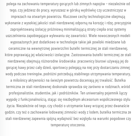
polega na zachowaniu temperatury gorących lub zimnych napojów – niezależnie od
tego, czy jedziesz do pracy, wyruszasz w górską wędrówkę czy uczestniczysz w
imprezach na otwartym powietrzu. Kluczowe cechy technologiczne obejmują
wykonanie z wysokiej jakości stali nierdzewnej odporną na korozję i rdzę, precyzyjnie
zaprojektowaną izolację próżniową minimalizującą straty ciepła oraz systemy
uszczelnienia zapobiegające wylewaniu się zawartości. Wiele nowoczesnych modeli
wyposażonych jest dodatkowo w technologie takie jak powłoki miedziane lub
ceramiczne na wewnętrznej powierzchni butelki termicznej ze stali nierdzewnej,
które poprawiają jej właściwości izolacyjne. Zastosowania butelki termicznej ze stali
nierdzewnej obejmują różnorodne środowiska: pracownicy biurowi używają jej do
gorącej kawy przez cały dzień, sportowcy polegają na niej przy dostarczaniu zimnej
wody podczas treningów, podróżni potrzebują stabilnego utrzymywania temperatury,
a miłośnicy aktywności na świeżym powietrzu doceniają jej trwałość. Butelka
termiczna ze stali nierdzewnej doskonale sprawdza się zarówno w rodzinach, wśród
profesjonalistów, studentów, jak i podróżników. Ten uniwersalny pojemnik łączy
wygodę z funkcjonalnością, stając się niezbędnym akcesorium współczesnego stylu
życia. Niezależnie od tego, czy chodzi o utrzymanie kawy wrzącej przez dwanaście
godzin, czy też o zachowanie lodowatej zimności wody z lodem, butelka termiczna ze
stali nierdzewnej zapewnia spójną wydajność bez względu na warunki pogodowe czy
temperaturę otoczenia.