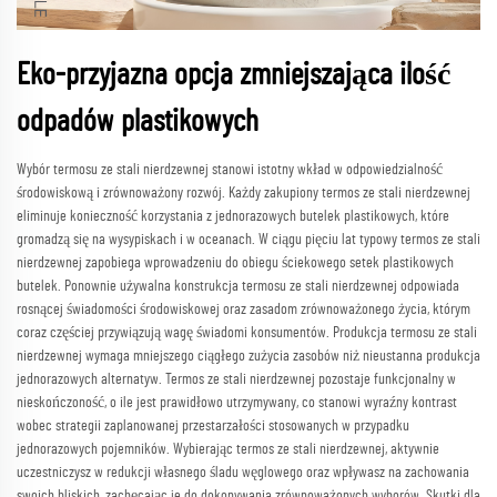
Eko-przyjazna opcja zmniejszająca ilość
odpadów plastikowych
Wybór termosu ze stali nierdzewnej stanowi istotny wkład w odpowiedzialność
środowiskową i zrównoważony rozwój. Każdy zakupiony termos ze stali nierdzewnej
eliminuje konieczność korzystania z jednorazowych butelek plastikowych, które
gromadzą się na wysypiskach i w oceanach. W ciągu pięciu lat typowy termos ze stali
nierdzewnej zapobiega wprowadzeniu do obiegu ściekowego setek plastikowych
butelek. Ponownie używalna konstrukcja termosu ze stali nierdzewnej odpowiada
rosnącej świadomości środowiskowej oraz zasadom zrównoważonego życia, którym
coraz częściej przywiązują wagę świadomi konsumentów. Produkcja termosu ze stali
nierdzewnej wymaga mniejszego ciągłego zużycia zasobów niż nieustanna produkcja
jednorazowych alternatyw. Termos ze stali nierdzewnej pozostaje funkcjonalny w
nieskończoność, o ile jest prawidłowo utrzymywany, co stanowi wyraźny kontrast
wobec strategii zaplanowanej przestarzałości stosowanych w przypadku
jednorazowych pojemników. Wybierając termos ze stali nierdzewnej, aktywnie
uczestniczysz w redukcji własnego śladu węglowego oraz wpływasz na zachowania
swoich bliskich, zachęcając je do dokonywania zrównoważonych wyborów. Skutki dla