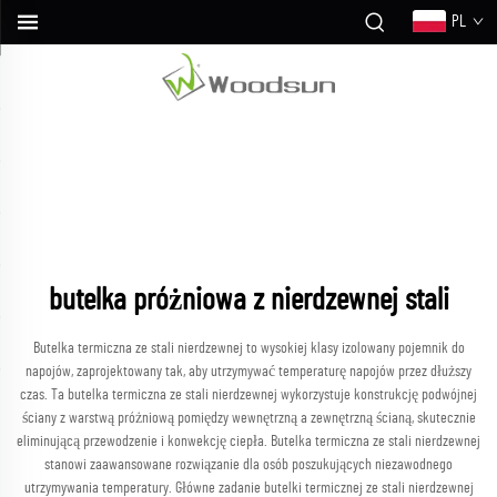
PL
butelka próżniowa z nierdzewnej stali
Butelka termiczna ze stali nierdzewnej to wysokiej klasy izolowany pojemnik do
napojów, zaprojektowany tak, aby utrzymywać temperaturę napojów przez dłuższy
czas. Ta butelka termiczna ze stali nierdzewnej wykorzystuje konstrukcję podwójnej
ściany z warstwą próżniową pomiędzy wewnętrzną a zewnętrzną ścianą, skutecznie
eliminującą przewodzenie i konwekcję ciepła. Butelka termiczna ze stali nierdzewnej
stanowi zaawansowane rozwiązanie dla osób poszukujących niezawodnego
utrzymywania temperatury. Główne zadanie butelki termicznej ze stali nierdzewnej