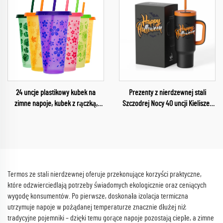
24 uncje plastikowy kubek na
Prezenty z nierdzewnej stali
zimne napoje, kubek z rączką,
Szczodrej Nocy 40 uncji Kieliszek
Świąteczny kubek z tworzywa
na kolanko dla dzieci Szczodra Noc
plastikowego
Samochodowy kubek na napój do
Happy Halloween
Termos ze stali nierdzewnej oferuje przekonujące korzyści praktyczne,
które odzwierciedlają potrzeby świadomych ekologicznie oraz ceniących
wygodę konsumentów. Po pierwsze, doskonała izolacja termiczna
utrzymuje napoje w pożądanej temperaturze znacznie dłużej niż
tradycyjne pojemniki – dzięki temu gorące napoje pozostają ciepłe, a zimne