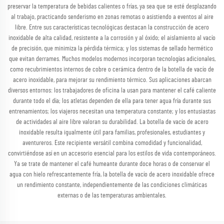
preservar la temperatura de bebidas calientes o frías, ya sea que se esté desplazando
al trabajo, practicando senderismo en zonas remotas o asistiendo a eventos al aire
libre. Entre sus características tecnológicas destacan la construcción de acero
inoxidable de alta calidad, resistente a la corrosión y al óxido; el aislamiento al vacío
de precisión, que minimiza la pérdida térmica; y los sistemas de sellado hermético
que evitan derrames. Muchos modelos modernos incorporan tecnologías adicionales,
como recubrimientos internos de cobre o cerámica dentro de la botella de vacío de
acero inoxidable, para mejorar su rendimiento térmico. Sus aplicaciones abarcan
diversos entornos: los trabajadores de oficina la usan para mantener el café caliente
durante todo el día; los atletas dependen de ella para tener agua fría durante sus
entrenamientos; los viajeros necesitan una temperatura constante; y los entusiastas
de actividades al aire libre valoran su durabilidad. La botella de vacío de acero
inoxidable resulta igualmente útil para familias, profesionales, estudiantes y
aventureros. Este recipiente versátil combina comodidad y funcionalidad,
convirtiéndose así en un accesorio esencial para los estilos de vida contemporáneos.
Ya se trate de mantener el café humeante durante doce horas o de conservar el
agua con hielo refrescantemente fría, la botella de vacío de acero inoxidable ofrece
un rendimiento constante, independientemente de las condiciones climáticas
externas o de las temperaturas ambientales.