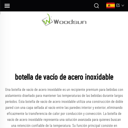
ES
botella de vacío de acero inoxidable
Una botella de vacío de acero inoxidable es un recipiente premium para bebidas con
aislamiento diseñado para mantener las temperaturas de las bebidas durante largos
períodos. Esta botella de vacío de acero inoxidable utiliza una construcción de doble
pared con una capa sellada al vacío entre las paredes interior y exterior, eliminando
eficazmente la transferencia de calor por conducción y convección. La botella de
vacío de acero inoxidable representa una solución avanzada para quienes buscan
una retención confiable de la temperatura. Su función principal consiste en