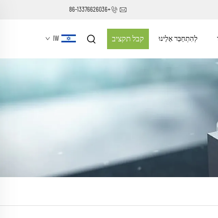
+86-13376626036
לְהִתְחַבֵּר אֵלֵינוּ
קבל תקציב
IW