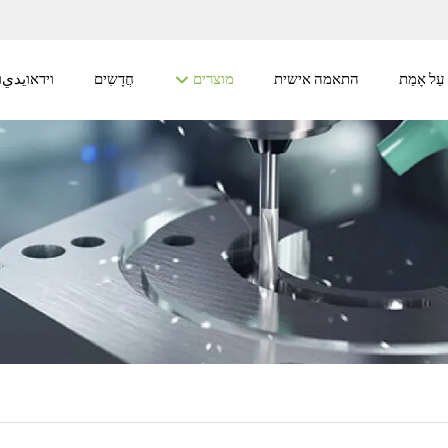
עַל אָמַת
התאמה אישית
מוצרים
חֲדָשִים
וידאוيديו