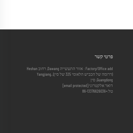
פרטי קשר
Factory/Office add : אזור התעשייה Dawang, רחוב Heshan
(דרומה של הכביש הלאומי 325 של סין), Yangjiang,
Guangdong, סין
דואר אלקטרוני:
[email protected]
טל:
+86-13376626036