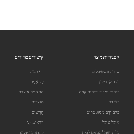
קטגוריית מוצר
קישורים מהירים
סדרת פסטיבלים
דף הבית
בקבוקי ריקון
עַל אָמַת
כוסות סיבוב וכוסות קפה
התאמה אישית
כלי בר
מוצרים
בקבוקים מסוג טריטן
חֲדָשִים
מיכל אוכל
וידאוيديו
כלי חשמל קטנים לבית
לְהִתְחַבֵּר אֵלֵינוּ