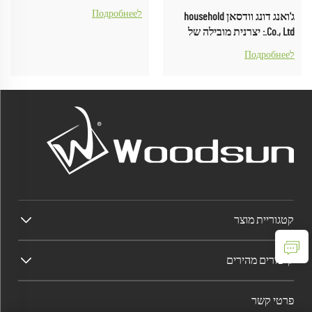
לПодробнее
ג'ואנג דונג וודסאן household
Co., Ltd.: יצרנית מובילה של
מוצרים ביתיים מ caft
לПодробнее
קטגוריית מוצר
קישורים מהירים
פרטי קשר