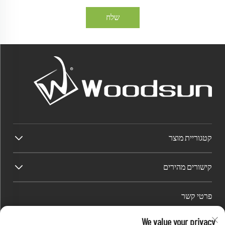
שלח
קטגוריית מוצר
קישורים מהירים
פרטי קשר
Factory/Office add : אזור התעשייה Dawang, רחוב Heshan (דרומה של הכביש הלאומי
We value your privacy