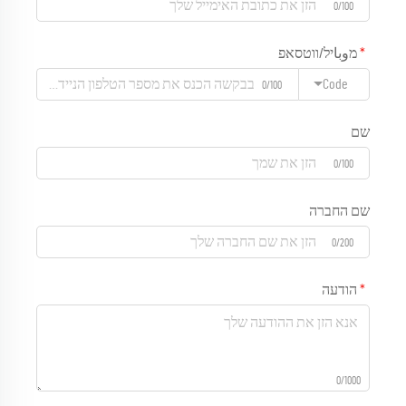
0/100
מوباיל/ווטסאפ
Code
0/100
שם
0/100
שם החברה
0/200
הודעה
0/1000