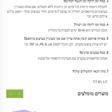
3. כמה זמן לוקח זמן הגעה למדגם? 
לקבלת דוגמה קיימת, 1-3 ימים. הן ניתנות ללא תשלום. אם אתה מעוניין 
בעיצובים מותאמים, תהליך זה נמשך 5-7 ימים, תלוי בעיצוב שלך – האם נדרש 
צילום חדש, וכו'. 
4. כמה זמן לוקח זמן ייצור? 
הזמן הנדרש הוא 30-45 ימים לכמות מינימלית. 
5. באיזה פורמט קובץ אתה צריך אם אני מעוניין בעיצוב מותאם? 
יש לנו צוות עיצוב משלנו. לכן תוכל לספק JPG, AI, cdr או PDF, וכו'. 
6. כמה צבעים זמינים? 
אנחנו מותאמים צבעים עם מערכת התאמה של פנטון 
7. מהו תנאי התשלום שלך? 
T/T B/L L/C 
מוצרים מומלצים