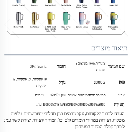
תיאור מוצרים
צינורית Hexa בעיצוב 2
חומר
שם המוצר
נירוסטה 304
מכסות
18 אונקיות, 24 אונקיות, 32
MOQ
גוֹדֶל
2000pcs
אונקיות
זמן דגימה
צבע
כמו בתמונה/מותאם אישית
5-7 ימים
תְעוּדָה
ISO9001/SMETA/BSCI/ISO14001/ISO45001/SA8000 וכו'...
הערה:
לכבוד הלקוחות, עקב גורמים כגון תהליכי ייצור שונים, עלויות
משלוח, תנודות במחירי חומרים גלם וכו', המחיר יתנודד.
יצירת קשר עמנו
לצורך קבלת המחיר המעודכן