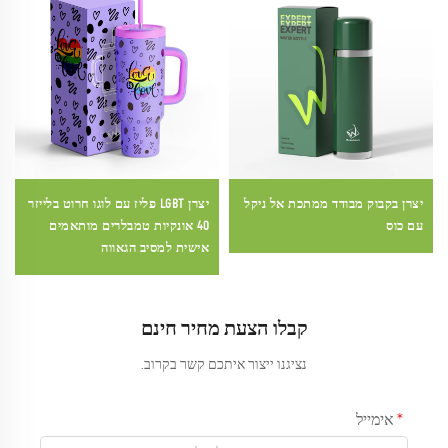
יצרן בקבוק מבודד ממתכת אל ניקל
יצרן LGBT פליז עם לוגו חרוט בלייזר
עם כוס
40 אונקיות טמבלרים מותאמים
אישית למסיב הגאווה
קבלו הצעת מחיר חינם
נציגנו ייצור איתכם קשר בקרוב.
אימייל