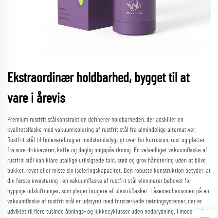
Ekstraordinær holdbarhed, bygget til at
vare i årevis
Premium rustfrit stålkonstruktion definerer holdbarheden, der adskiller en
kvalitetsflaske med vakuumisolering af rustfrit stål fra almindelige alternativer.
Rustfrit stål til fødevarebrug er modstandsdygtigt over for korrosion, rust og pletter
fra sure drikkevarer, kaffe og daglig miljøpåvirkning. En velvedliget vakuumflaske af
rustfrit stål kan klare utallige utilsigtede fald, stød og grov håndtering uden at blive
bukket, revet eller miste sin isoleringskapacitet. Den robuste konstruktion betyder, at
din første investering i en vakuumflaske af rustfrit stål eliminerer behovet for
hyppige udskiftninger, som plager brugere af plastikflasker. Låsemechanismen på en
vakuumflaske af rustfrit stål er udstyret med forstærkede tætningsystemer, der er
udviklet til flere tusinde åbnings- og lukkecyklusser uden nedbrydning. I modsætning