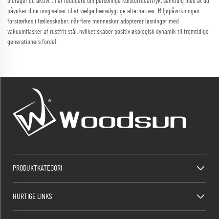
bidrager du aktivt til at reducere din personlige kulstoffodaftryk, samtidig med at du
påvirker dine omgivelser til at vælge bæredygtige alternativer. Miljøpåvirkningen
forstærkes i fællesskaber, når flere mennesker adopterer løsninger med
vakuumflasker af rustfrit stål, hvilket skaber positiv økologisk dynamik til fremtidige
generationers fordel.
PRODUKTKATEGORI
HURTIGE LINKS