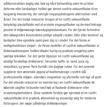
stålkonstruktion daglig slid, fald og hård behandling uden let at blive
deforme eller beskadiget, hvilket gør denne rustfrie vakuumflaske til en
langvarig investering, der overgår engangsbidragene alternativer med
årtier. For det tredje reducerer brugen af en rustfri vakuumflaske
betydeligt plastaffaldet ved at erstatte engangsflasker og dermed bidrage
positivt til miljømæssige bæredygtighedsindsats. For det fjerde forhindrer
den lækagesikre konstruktion pinlige udspild i tasker, biler eller kontorer og
beskytter dine ejendele samt giver dig ro i sindet. For det femte er
vedligeholdelsen simpel – de fleste modeller af rustfrie vakuumflasker er
diskemaskinsegnet, hvilket tillader hurtig og praktisk rengøring uden
særlige teknikker. For det sjette tilpasser en rustfri vakuumflaske sig
alsidigt forskellige drikkevarer, herunder kaffe, te, vand, juice og
smoothies, og tjener flere formål i din daglige rutine. For det syvende
supplerer den æstetiske appeal af kvalitetsdesign i rustfrit stål
professionelle miljøer, udendørs omgivelser og uformelle rum lige så godt.
For det ottende reducerer en investering i en rustfri vakuumflaske de
løbende udgifter forbundet med køb af flaskede drikkevarer eller
erstatningsbeholdere. Disse samlede fordele gør ejerskab af en rustfri
vakuumflaske til et praktisk, økonomisk og ansvarligt valg for moderne
forbrugere, der søger pålidelige drikkeløsninger.