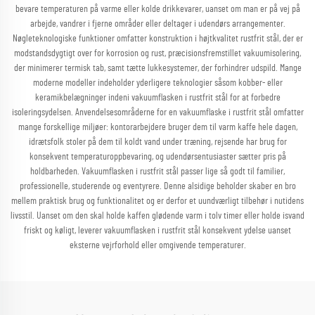
bevare temperaturen på varme eller kolde drikkevarer, uanset om man er på vej på
arbejde, vandrer i fjerne områder eller deltager i udendørs arrangementer.
Nøgleteknologiske funktioner omfatter konstruktion i højtkvalitet rustfrit stål, der er
modstandsdygtigt over for korrosion og rust, præcisionsfremstillet vakuumisolering,
der minimerer termisk tab, samt tætte lukkesystemer, der forhindrer udspild. Mange
moderne modeller indeholder yderligere teknologier såsom kobber- eller
keramikbelægninger indeni vakuumflasken i rustfrit stål for at forbedre
isoleringsydelsen. Anvendelsesområderne for en vakuumflaske i rustfrit stål omfatter
mange forskellige miljøer: kontorarbejdere bruger dem til varm kaffe hele dagen,
idrætsfolk stoler på dem til koldt vand under træning, rejsende har brug for
konsekvent temperaturoppbevaring, og udendørsentusiaster sætter pris på
holdbarheden. Vakuumflasken i rustfrit stål passer lige så godt til familier,
professionelle, studerende og eventyrere. Denne alsidige beholder skaber en bro
mellem praktisk brug og funktionalitet og er derfor et uundværligt tilbehør i nutidens
livsstil. Uanset om den skal holde kaffen glødende varm i tolv timer eller holde isvand
friskt og køligt, leverer vakuumflasken i rustfrit stål konsekvent ydelse uanset
eksterne vejrforhold eller omgivende temperaturer.