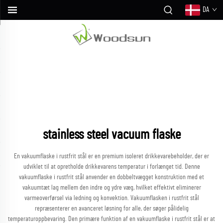
DA
stainless steel vacuum flaske
En vakuumflaske i rustfrit stål er en premium isoleret drikkevarebeholder, der er
udviklet til at opretholde drikkevarens temperatur i forlænget tid. Denne
vakuumflaske i rustfrit stål anvender en dobbeltvægget konstruktion med et
vakuumtæt lag mellem den indre og ydre væg, hvilket effektivt eliminerer
varmeoverførsel via ledning og konvektion. Vakuumflasken i rustfrit stål
repræsenterer en avanceret løsning for alle, der søger pålidelig
temperaturoppbevaring. Den primære funktion af en vakuumflaske i rustfrit stål er at