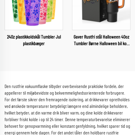
24Oz plastikkoldskål Tumbler Jul
Gaver Rustfri stål Halloween 40oz
plastikbæger
Tumbler Børne Halloween bil kop
til glædelig Halloween
Den rustfrie vakuumflaske tilbyder overbevisende praktiske fordele, der
appellerer til miljøbevidste og bekvemmelighedsorienterede forbrugere.
For det første sikrer den fremragende isolering, at drikkevarer opretholdes
ved ønskede temperaturer betydeligt længere end almindelige beholdere,
hvilket betyder, at din varme drik bliver varm, og dine kolde drikkevarer
forbliver friskt kolde i op til 24 timer. Denne temperaturbevarelse eliminerer
behovet for genopvarmning eller konstant genfyldning, hvilket sparer tid og
energi gennem hele dagen. For det andet tåler den holdbare rustfrie