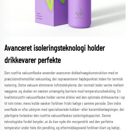
Avanceret isoleringsteknologi holder
drikkevarer perfekte
Den rustfrie vakuumflaske anvender avanceret dobbeltvægskonstruktion med et
præcisionsfremstillet vakuumlag, der repræsenterer højdepunktet inden for termisk
isolering. Dette vakuum eliminerer luftmolekylerne, der normalt leder varme mellem
væggene, og skaber en næsten utrængelig barriere mod temperaturudveksling. En
kvalitetsrustfri vakuumflaske holder varme drikke ved den optimale drikkevarme i op
til tolv timer, mens kolde væsker forbliver friskt kølige i samme periode. Den indre
overflade er ofte udstyret med specialiserede kobber- eller keramikbelægninger, der
yderligere forbedrer den rustfrie vakuumflaskes isoleringskapacitet. Denne
teknologiske fordel betyder, at du kan nyde din morgendrik ved den perfekte
temperatur under hele din pendling, og eftermiddagsvand forbliver klart og køligt,