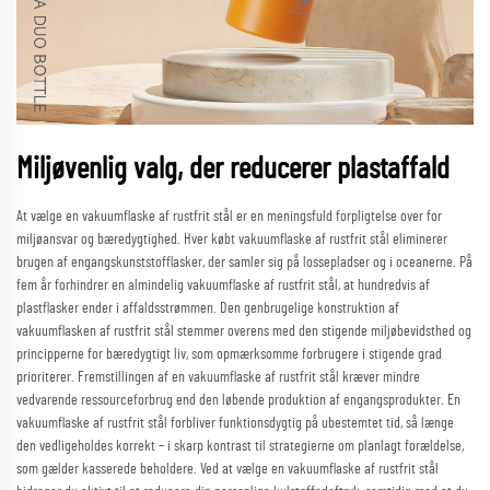
Miljøvenlig valg, der reducerer plastaffald
At vælge en vakuumflaske af rustfrit stål er en meningsfuld forpligtelse over for
miljøansvar og bæredygtighed. Hver købt vakuumflaske af rustfrit stål eliminerer
brugen af engangskunststofflasker, der samler sig på lossepladser og i oceanerne. På
fem år forhindrer en almindelig vakuumflaske af rustfrit stål, at hundredvis af
plastflasker ender i affaldsstrømmen. Den genbrugelige konstruktion af
vakuumflasken af rustfrit stål stemmer overens med den stigende miljøbevidsthed og
principperne for bæredygtigt liv, som opmærksomme forbrugere i stigende grad
prioriterer. Fremstillingen af en vakuumflaske af rustfrit stål kræver mindre
vedvarende ressourceforbrug end den løbende produktion af engangsprodukter. En
vakuumflaske af rustfrit stål forbliver funktionsdygtig på ubestemtet tid, så længe
den vedligeholdes korrekt – i skarp kontrast til strategierne om planlagt forældelse,
som gælder kasserede beholdere. Ved at vælge en vakuumflaske af rustfrit stål