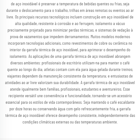
de aço inoxidável é preservar a temperatura de bebidas quentes ou frias, seja
durante o deslocamento para o trabalho, trilhas em áreas remotas ou eventos ao ar
livre. Os principais recursos tecnológicos incluem construção em aço inoxidável de
alta qualidade, resistente à corrosão e ao ferrugem; isolamento a vácuo
precisamente projetado para minimizar perdas térmicas; e sistemas de vedação à
prova de vazamentos que impedem derramamentos. Muitos modelos modernos
incorporam tecnologias adicionais, como revestimentos de cobre ou cerâmica no
interior da garrafa térmica de aço inoxidável, para aprimorar o desempenho do
isolamento. As aplicações de uma garrafa térmica de aço inoxidável abrangem
diversos ambientes: profissionais de escritório utilizam-na para manter o café
quente ao longo do dia; atletas contam com ela para água gelada durante treinos;
viajantes dependem da manutenção consistente da temperatura; e entusiastas de
atividades ao ar livre valorizam sua durabilidade. A garrafa térmica de aço inoxidável
atende igualmente bem famílias, profissionais, estudantes e aventureiros. Esse
recipiente versátil une conveniência e funcionalidade, tornando-se um acessório
essencial para os estilos de vida contemporâneos. Seja mantendo o café escaldante
por doze horas ou conservando água com gelo refrescantemente fria, a garrafa
térmica de aço inoxidável oferece desempenho consistente, independentemente das
condições climáticas externas ou das temperaturas ambiente.