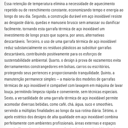
Essa retenção de temperatura elimina a necessidade de aquecimento
repetido ou de reenchimento constante, economizando tempo e energia ao
longo do seu dia. Segundo, a construção durável em aço inoxidável resiste
ao desgaste diário, quedas e manuseio brusco sem amassar ou danificar
facilmente, tornando esta garrafa térmica de aço inoxidável um
investimento de longo prazo que supera, por anos, alternativas
descartáveis. Terceiro, o uso de uma garrafa térmica de aço inoxidável
reduz substancialmente os resíduos plásticos ao substituir garrafas
descartáveis, contribuindo positivamente para os esforços de
sustentabilidade ambiental. Quarto, o design à prova de vazamentos evita
derramamentos constrangedores em bolsas, carros ou escritórios,
protegendo seus pertences e proporcionando tranquilidade. Quinto, a
manutenção permanece simples — a maioria dos modelos de garrafas
térmicas de aço inoxidável é compatível com lavagem em máquina de lavar
louça, permitindo limpeza rápida e conveniente, sem técnicas especiais.
Sexto, a versatilidade de uma garrafa térmica de aço inoxidável permite
acomodar diversas bebidas, como café, chá, água, suco e smoothies,
servindo a múltiplas finalidades ao longo da sua rotina diária. Sétimo, o
apelo estético dos designs de alta qualidade em aço inoxidável combina
perfeitamente com ambientes profissionais, áreas externas e espaços