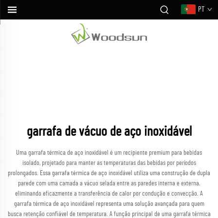
PT
garrafa de vácuo de aço inoxidável
Uma garrafa térmica de aço inoxidável é um recipiente premium para bebidas
isolado, projetado para manter as temperaturas das bebidas por períodos
prolongados. Essa garrafa térmica de aço inoxidável utiliza uma construção de dupla
parede com uma camada a vácuo selada entre as paredes interna e externa,
eliminando eficazmente a transferência de calor por condução e convecção. A
garrafa térmica de aço inoxidável representa uma solução avançada para quem
busca retenção confiável de temperatura. A função principal de uma garrafa térmica