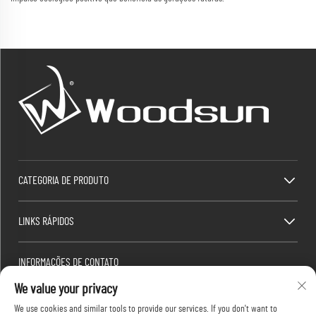
CATEGORIA DE PRODUTO
LINKS RÁPIDOS
INFORMAÇÕES DE CONTATO
We value your privacy
Factory/Office add : Zona Industrial Dawang, Heshan Town (ao sul da Estrada Nacional da
China 325), Yangjiang, Guangdong, China
We use cookies and similar tools to provide our services. If you don't want to
E-mail:
[email protected]