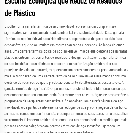
Escolha Ecológica que Reduz os Resíduos
de Plástico
Escolher uma garrafa térmica de aço inoxidável representa um compromisso
significativo com a responsabilidade ambiental e a sustentabilidade. Cada garrafa
térmica de aço inoxidável adquirida elimina a dependência de garrafas plásticas
descartáveis que se acumulam em aterros sanitários e oceanos. Ao longo de cinco
anos, uma garrafa térmica típica de aço inoxidável impede que centenas de garrafas
plásticas entrem nas correntes de resíduos. O design reutilizável da garrafa térmica
de aço inoxidável está alinhado à crescente conscientização ambiental e aos
princípios de vida sustentável, os quais consumidores conscientes priorizam cada vez
mais. A fabricação de uma garrafa térmica de aço inoxidável exige menos consumo
contínuo de recursos do que a produção constante de alternativas descartáveis. A
garrafa térmica de aço inoxidável permanece funcional indefinidamente, desde que
devidamente mantida, contrastando fortemente com as estratégias de obsolescência
programada de recipientes descartáveis. Ao escolher uma garrafa térmica de aço
inoxidável, você participa ativamente da redução de sua própria pegada de carbono,
ao mesmo tempo em que influencia o comportamento de seus pares rumo a escolhas
sustentáveis. O impacto ambiental se amplifica nas comunidades à medida que mais
pessoas adotam soluções com garrafas térmicas de aço inoxidável, gerando um
impulso ecológico positivo que beneficia as gerações futuras.