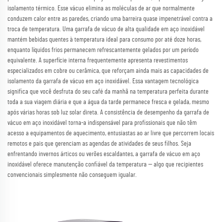
isolamento térmico. Esse vácuo elimina as moléculas de ar que normalmente
conduzem calor entre as paredes, criando uma barreira quase impenetrável contra a
troca de temperatura. Uma garrafa de vácuo de alta qualidade em aço inoxidável
mantém bebidas quentes à temperatura ideal para consumo por até doze horas,
enquanto líquidos frios permanecem refrescantemente gelados por um período
equivalente. A superfície interna frequentemente apresenta revestimentos
especializados em cobre ou cerâmica, que reforçam ainda mais as capacidades de
isolamento da garrafa de vácuo em aço inoxidável. Essa vantagem tecnológica
significa que você desfruta do seu café da manhã na temperatura perfeita durante
toda a sua viagem diária e que a água da tarde permanece fresca e gelada, mesmo
após várias horas sob luz solar direta. A consistência de desempenho da garrafa de
vácuo em aço inoxidável torna-a indispensável para profissionais que não têm
acesso a equipamentos de aquecimento, entusiastas ao ar livre que percorrem locais
remotos e pais que gerenciam as agendas de atividades de seus filhos. Seja
enfrentando invernos árticos ou verões escaldantes, a garrafa de vácuo em aço
inoxidável oferece manutenção confiável da temperatura — algo que recipientes
convencionais simplesmente não conseguem igualar.