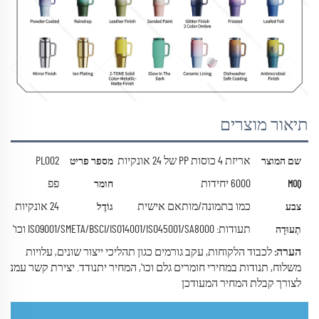
תיאור מוצרים
אריזת 4 כוסות PP של 24 אונקיות
PL002
שם המוצר
מספר פריט
6000 יחידות
פפ
MOQ
חומר
כמו בתמונה/מותאם אישית
24 אונקיות
צבע
גוֹדֶל
תעודות: ISO9001/SMETA/BSCI/ISO14001/ISO45001/SA8000 וכו'
תְעוּדָה
הערה:
לכבוד הלקוחות, עקב גורמים כגון תהליכי ייצור שונים, עלויות
משלוח, תנודות במחירי חומרים גלם וכו', המחיר יתנודד.
יצירת קשר עמנו
לצורך קבלת המחיר המעודכן