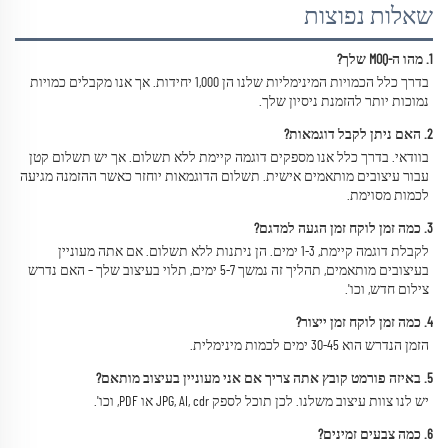
שאלות נפוצות
1. מהו ה-MOQ שלך? 
בדרך כלל הכמויות המינימליות שלנו הן 1,000 יחידות. אך אנו מקבלים כמויות 
נמוכות יותר להזמנת ניסיון שלך. 
2. האם ניתן לקבל דוגמאות? 
בוודאי. בדרך כלל אנו מספקים דוגמה קיימת ללא תשלום. אך יש תשלום קטן 
עבור עיצובים מותאמים אישית. תשלום הדוגמאות יוחזר כאשר ההזמנה מגיעה 
לכמות מסוימת. 
3. כמה זמן לוקח זמן הגעה למדגם? 
לקבלת דוגמה קיימת, 1-3 ימים. הן ניתנות ללא תשלום. אם אתה מעוניין 
בעיצובים מותאמים, תהליך זה נמשך 5-7 ימים, תלוי בעיצוב שלך – האם נדרש 
צילום חדש, וכו'. 
4. כמה זמן לוקח זמן ייצור? 
הזמן הנדרש הוא 30-45 ימים לכמות מינימלית. 
5. באיזה פורמט קובץ אתה צריך אם אני מעוניין בעיצוב מותאם? 
יש לנו צוות עיצוב משלנו. לכן תוכל לספק JPG, AI, cdr או PDF, וכו'. 
6. כמה צבעים זמינים? 