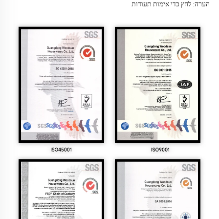
הערה: לחץ כדי 
אימות תעודות 