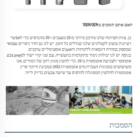
האם אתם תומכים ב-ODM/OEM? 
כן. צוות הפיתוח שלנו מורכב מיותר מ-20 מעצבים ו-30 מהנדסים כדי לאפשר 
רעיונות עיצוב לקטלוגים שלנו שגדלים כל הזמן. 
יש לנו גם חדר ניסויים עצמאי 
שמספק במהרה דוגמאות ללקוחות ותjustים אופטימליים עוקבים. 
בנוסף, יש לנו יכולות גימור מתקדמות בתעשייה, עם שני קווי ייצור לסpray צבע 
אוטומטי ולצביעה אוטומטית ב-UV. כדי להשיג מגוון רחב של גימורים, אנו 
משתמשים במכונות העברת מים אוטומטיות (HD) ובמכונת חיתוך סריג 
אוטומטית לחלוטין המסוגלת להדפיס עד שישה צבעים בדיוק לייזר. 
הסמכות