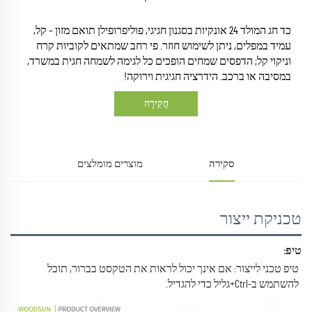
כד חג המולד 24 אונקיות בסגנון חגיגי, פוליפרופילן תואם מזון – קל,
עמיד במפלים, ניתן לשימוש חוזר. פי רחב שמתאים לקוביות קרח
וניקוי קל; הדפסים שמחים הופכים כל לגימה לשמחה חגית במשרד,
במסיבה או ברכב. הידרציה חגיגית וירוקה!
חֲקִירָה
סקירה
מוצרים מומלצים
טכניקת ייצור
טיפ: 
טיפ טכני לייצור: אם אינך יכול לראות את הטקסט בברור, תוכל 
להשתמש ב-Ctrl+גליל כדי להגדיל. 