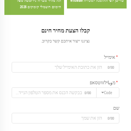
טריטן לפי ההזמנה למכירה Wholeale
תה מהיר מברזל נירוסטה ספל
חימום חשמלי קומקום 2026
קבלו הצעת מחיר חינם
נציגנו ייצור איתכם קשר בקרוב.
אימייל
0/100
מوباיל/ווטסאפ
Code
0/100
שם
0/100