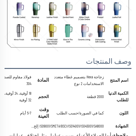
وصف المنتجات
زجاجة Hexa بتصميم غطاء متعدد
فولاذ مقاوم للصدأ
المادة
اسم المنتج
الاستخدامات 2 نوع
304
الكمية الدنيا
18 أوقية، 24 أوقية،
الحجم
2000 قطعة
للطلب
32 أوقية
وقت
اللون
كما في الصورة/حسب الطلب
5-7 أيام
العينة
الشهادة
ISO9001/SMETA/BSCI/ISO14001/ISO45001/SA8000 إلخ....
ملاحظة:
أيها العملاء الأعزاء، بسبب عوامل مثل اختلاف عمليات