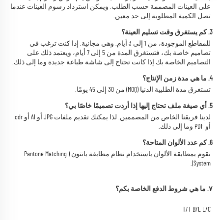
على العينات المصممة حسب الطلب. ويمكن استرداد رسوم العينات عندما 
تصل الكمية المطلوبة إلى حد معين. 
3. كم يستغرق وقت تسليم العينة؟ 
للمقاطع الموجودة، من 1 إلى 3 أيام. وهي مجانية. إذا كنت ترغب في 
تصاميم خاصة بك، فتستغرق المدة من 5 إلى 7 أيام، ويعتمد ذلك على 
التصاميم الخاصة بك إذا كانت تحتاج إلى شاشة طباعة جديدة وما إلى ذلك. 
4. ما هي مدة زمن الإنتاج؟ 
تستغرق مدة الطلبية الدنيا (MOQ) من 30 إلى 45 يومًا. 
5. أي صيغة ملف تحتاج إليها إذا أردت تصميمًا خاصًا بي؟ 
لدينا فريقنا الخاص من المصممين. لذا يمكنك تقديم ملفات JPG أو AI أو cdr 
أو PDF وما إلى ذلك. 
6. كم عدد الألوان المتاحة؟ 
نقوم بمطابقة الألوان باستخدام نظام مطابقة بانتون (Pantone Matching 
System). 
٧. ما هي شروط الدفع الخاصة بكم؟ 
T/T B/L L/C 