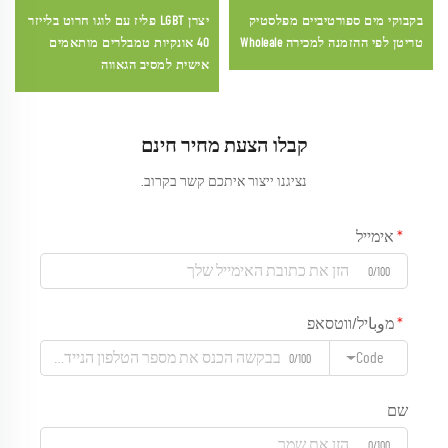
בקבוקי מים ספורטיביים מפלסטיק
יצרן LGBT פליז עם לוגו חרוט בלייזר
טריטן לפי ההזמנה למכירה Wholeale
40 אונקיות טמבלרים מותאמים
אישית למסיב הגאווה
קבלו הצעת מחיר חינם
נציגנו ייצור איתכם קשר בקרוב.
אימייל
0/100
מوباיל/ווטסאפ
Code
0/100
שם
0/100