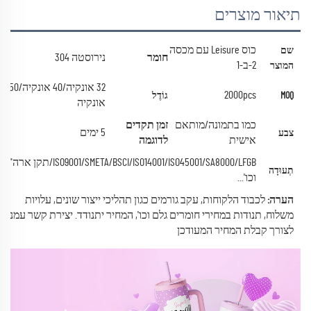
תיאור מוצרים
כוס Leisure עם מכסה
שם
חומר
נירוסטה 304
2-ב-1
המוצר
32 אונקיה/40 אונקיה/50
2000pcs
MOQ
גוֹדֶל
אונקיה
כמו בתמונה/מותאם
זמן תקדים
5 ימים
צבע
אישית
לדוגמה
ISO9001/SMETA/BSCI/ISO14001/ISO45001/SA8000/LFGB/תקן ארה"ב
תְעוּדָה
וכו'...
הערה:
לכבוד הלקוחות, עקב גורמים כגון תהליכי ייצור שונים, עלויות
משלוח, תנודות במחירי חומרים גלם וכו', המחיר יתנודד.
יצירת קשר עמנו
לצורך קבלת המחיר המעודכן