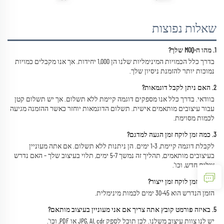
שאלות נפוצות
1. מהו ה-MOQ שלך? 
בדרך כלל הכמויות המינימליות שלנו הן 1,000 יחידות. אך אנו מקבלים כמויות 
נמוכות יותר להזמנת ניסיון שלך. 
2. האם ניתן לקבל דוגמאות? 
בוודאי. בדרך כלל אנו מספקים דוגמה קיימת ללא תשלום. אך יש תשלום קטן 
עבור עיצובים מותאמים אישית. תשלום הדוגמאות יוחזר כאשר ההזמנה מגיעה 
לכמות מסוימת. 
3. כמה זמן לוקח זמן הגעה למדגם? 
לקבלת דוגמה קיימת, 1-3 ימים. הן ניתנות ללא תשלום. אם אתה מעוניין 
בעיצובים מותאמים, תהליך זה נמשך 5-7 ימים, תלוי בעיצוב שלך – האם נדרש 
צילום חדש, וכו'. 
4. כמה זמן לוקח זמן ייצור? 
הזמן הנדרש הוא 30-45 ימים לכמות מינימלית. 
5. באיזה פורמט קובץ אתה צריך אם אני מעוניין בעיצוב מותאם? 
יש לנו צוות עיצוב משלנו. לכן תוכל לספק JPG, AI, cdr או PDF, וכו'. 