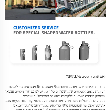
האם אתם תומכים ב-ODM/OEM? 
כן. צוות הפיתוח שלנו מורכב מיותר מ-20 מעצבים ו-30 מהנדסים כדי לאפשר 
רעיונות עיצוב לקטלוגים שלנו שגדלים כל הזמן. 
יש לנו גם חדר ניסויים עצמאי 
שמספק במהרה דוגמאות ללקוחות ותjustים אופטימליים עוקבים. 
בנוסף, יש לנו יכולות גימור מתקדמות בתעשייה, עם שני קווי ייצור לסpray צבע 
אוטומטי ולצביעה אוטומטית ב-UV. כדי להשיג מגוון רחב של גימורים, אנו 