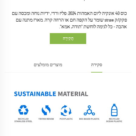
כוס 40 אונקיה ליום האמהות 2024: פליז ורדי, ידיות נוחה ומכסה עם
פקק/ק straw שומר על הקפה חם או הרוזה קרה. מארז מתנה עם
אהבה - כל לגימה לוחשת "תודה, אמא".
חֲקִירָה
סקירה
מוצרים מומלצים