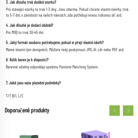
3. Jak dlouho trvá dodání vzorku? 
Pro stávající vzorky to trvá 1-3 dny. Jsou zdarma. Pokud chcete vlastní návrhy, trvá 
to 5-7 dní, v závislosti na vašich návrzích, zda potřebují novou tiskovou síť atd. 
4. Jak dlouhé je dodací období? 
Pro MOQ to trvá 30-45 dní. 
5. Jaký formát souboru potřebujete, pokud si přeji vlastní návrh? 
Máme vlastní tým designérů. Můžete tedy poskytnout JPG, AI, cdr nebo PDF atd. 
6. Kolik barev je k dispozici? 
Barevné odstíny odpovídají systému Pantone Matching System. 
7. Jaké jsou vaše platební podmínky? 
T/T B/L L/C 
Doporučené produkty