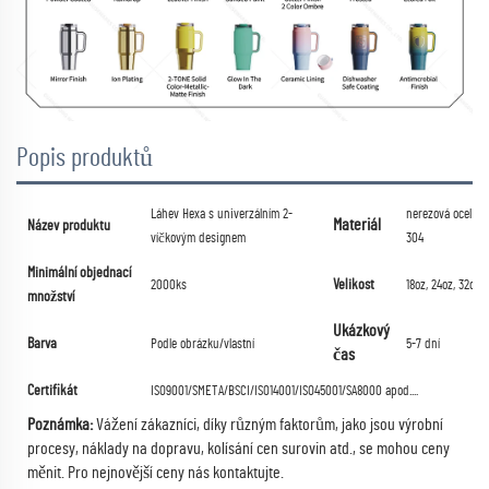
Popis produktů
Láhev Hexa s univerzálním 2-
nerezová ocel
Materiál
Název produktu
víčkovým designem
304
Minimální objednací
Velikost
2000ks
18oz, 24oz, 32oz
množství
Ukázkový
Barva
Podle obrázku/vlastní
5-7 dní
čas
Certifikát
ISO9001/SMETA/BSCI/ISO14001/ISO45001/SA8000 apod....
Poznámka:
Vážení zákazníci, díky různým faktorům, jako jsou výrobní
procesy, náklady na dopravu, kolísání cen surovin atd., se mohou ceny
měnit.
Pro nejnovější ceny nás kontaktujte.