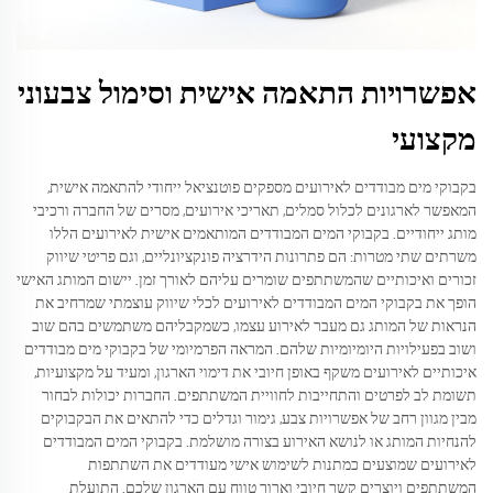
אפשרויות התאמה אישית וסימול צבעוני
מקצועי
בקבוקי מים מבודדים לאירועים מספקים פוטנציאל ייחודי להתאמה אישית,
המאפשר לארגונים לכלול סמלים, תאריכי אירועים, מסרים של החברה ורכיבי
מותג ייחודיים. בקבוקי המים המבודדים המותאמים אישית לאירועים הללו
משרתים שתי מטרות: הם פתרונות הידרציה פונקציונליים, וגם פריטי שיווק
זכורים ואיכותיים שהמשתתפים שומרים עליהם לאורך זמן. יישום המותג האישי
הופך את בקבוקי המים המבודדים לאירועים לכלי שיווק עוצמתי שמרחיב את
הנראות של המותג גם מעבר לאירוע עצמו, כשמקבליהם משתמשים בהם שוב
ושוב בפעילויות היומיומיות שלהם. המראה הפרמיומי של בקבוקי מים מבודדים
איכותיים לאירועים משקף באופן חיובי את דימוי הארגון, ומעיד על מקצועיות,
תשומת לב לפרטים והתחייבות לחוויית המשתתפים. החברות יכולות לבחור
מבין מגוון רחב של אפשרויות צבע, גימור וגדלים כדי להתאים את הבקבוקים
להנחיות המותג או לנושא האירוע בצורה מושלמת. בקבוקי המים המבודדים
לאירועים שמוצעים כמתנות לשימוש אישי מעודדים את השתתפות
המשתתפים ויוצרים קשר חיובי וארוך טווח עם הארגון שלכם. התועלת