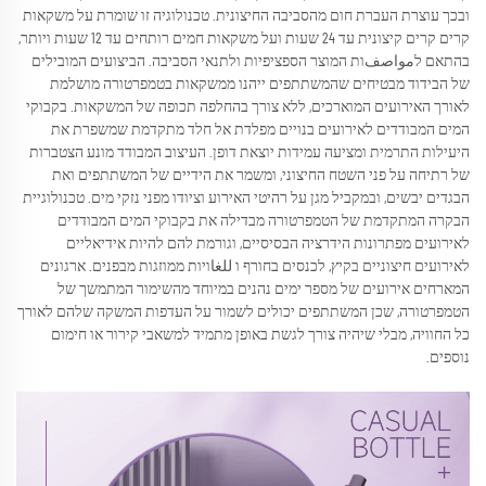
ובכך עוצרת העברת חום מהסביבה החיצונית. טכנולוגיה זו שומרת על משקאות
קרים קרים קיצונית עד 24 שעות ועל משקאות חמים רותחים עד 12 שעות ויותר,
בהתאם לمواصفות המוצר הספציפיות ולתנאי הסביבה. הביצועים המובילים
של הבידוד מבטיחים שהמשתתפים ייהנו ממשקאות בטמפרטורה מושלמת
לאורך האירועים המוארכים, ללא צורך בהחלפה תכופה של המשקאות. בקבוקי
המים המבודדים לאירועים בנויים מפלדת אל חלד מתקדמת שמשפרת את
היעילות התרמית ומציעה עמידות יוצאת דופן. העיצוב המבודד מונע הצטברות
של רתיחה על פני השטח החיצוני, ומשמר את הידיים של המשתתפים ואת
הבגדים יבשים, ובמקביל מגן על רהיטי האירוע וציודו מפני נזקי מים. טכנולוגיית
הבקרה המתקדמת של הטמפרטורה מבדילה את בקבוקי המים המבודדים
לאירועים מפתרונות הידרציה הבסיסיים, וגורמת להם להיות אידיאליים
לאירועים חיצוניים בקיץ, לכנסים בחורף ו للغاויות ממוזגות מבפנים. ארגונים
המארחים אירועים של מספר ימים נהנים במיוחד מהשימור המתמשך של
הטמפרטורה, שכן המשתתפים יכולים לשמור על העדפות המשקה שלהם לאורך
כל החוויה, מבלי שיהיה צורך לגשת באופן מתמיד למשאבי קירור או חימום
נוספים.