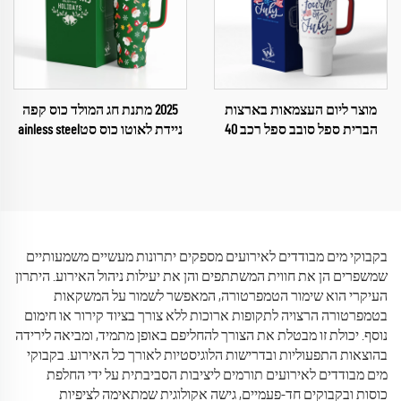
מוצר ליום העצמאות בארצות
2025 מתנת חג המולד כוס קפה
הברית ספל סובב ספל רכב 40
ניידת לאוטו כוס סטainless steel
אונקיות ספל
מותאמת אישית 40 אונקיות עם
ידיות וק straw
בקבוקי מים מבודדים לאירועים מספקים יתרונות מעשיים משמעותיים
שמשפרים הן את חווית המשתתפים והן את יעילות ניהול האירוע. היתרון
העיקרי הוא שימור הטמפרטורה, המאפשר לשמור על המשקאות
בטמפרטורה הרצויה לתקופות ארוכות ללא צורך בציוד קירור או חימום
נוסף. יכולת זו מבטלת את הצורך להחליפם באופן מתמיד, ומביאה לירידה
בהוצאות התפעוליות ובדרישות הלוגיסטיות לאורך כל האירוע. בקבוקי
מים מבודדים לאירועים תורמים ליציבות הסביבתית על ידי החלפת
כוסות ובקבוקים חד-פעמיים, גישה אקולוגית שמתאימה לציפיות