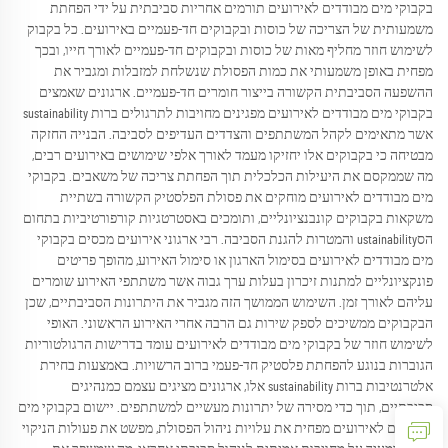
בקבוקי מים מבודדים לאירועים תורמים אחריות סביבתית על ידי הפחתת
משמעותית של הצריכה של כוסות ובקבוקים חד-פעמיים באירועים. כל בקבוק
לשימוש חוזר מחליף מאות של כוסות ובקבוקים חד-פעמיים לאורך חייו, ובכך
מפחית באופן משמעותי את כמות הפסולת שנשלחת למזבלות ומגביר את
ההשפעה הסביבתית הקשורה בייצור חומרים חד-פעמיים. ארגונים שאמצים
בקבוקי מים מבודדים לאירועים מפגינים מחויבות לתרגולים ברות sustainability
אשר מתאימים לקהל המשתתפים והצדדים העדיפים לסביבה. הבנייה החזקה
מבטיחה כי בקבוקים אלו יחזיקו מעמד לאורך אלפי שימושים באירועים רבים,
מה שממקסם את היעילות הכלכלית תוך הפחתת צריכה של משאבים. בקבוקי
מים מבודדים לאירועים מוחקים את פסולת הפלסטיק הקשורה בשתיית
משקאות בקבוקים קונבנציונליים, ותומכים באסטרטגיות קורפורטיביות בתחום
הסustainability והמטרות להגנת הסביבה. רבי ארגוני אירועים מכסים בקבוקי
מים מבודדים לאירועים בסימול הארגון או סימול האירוע, מהופך פריטים
פונקציונליים למתנות זיכרון בעלות ערך גבוה אשר משתתפי האירוע שומרים
עליהם לאורך זמן. השימוש הממושך הזה מגביר את היתרונות הסביבתיים, שכן
הבקבוקים ממשיכים לספק שירות גם הרבה אחרי האירוע הראשוני. האופי
לשימוש חוזר של בקבוקי מים מבודדים לאירועים עומד בדרישות הרגולטוריות
הגוברות בנוגע להפחתת פלסטיק חד-פעמי ברוב הרשויות. באמצעות בחירת
אלטרנטיבות ברות sustainability אלו, ארגונים מציגים עצמם כמנהיגים
סביבתיים, תוך כדי מסירה של יתרונות מעשיים למשתתפים. יישום בקבוקי מים
מבודדים לאירועים מפחית את עלויות ניהול הפסולת, מפשט את פעולות הניקוי