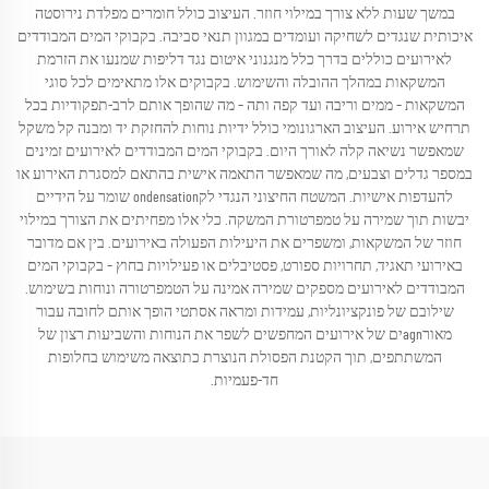
במשך שעות ללא צורך במילוי חוזר. העיצוב כולל חומרים מפלדת נירוסטה
איכותית שנגדים לשחיקה ועומדים במגוון תנאי סביבה. בקבוקי המים המבודדים
לאירועים כוללים בדרך כלל מנגנוני איטום נגד דליפות שמנעו את הזרמת
המשקאות במהלך ההובלה והשימוש. בקבוקים אלו מתאימים לכל סוגי
המשקאות – ממים וריבה ועד קפה ותה – מה שהופך אותם לרב-תפקודיות בכל
תרחיש אירוע. העיצוב הארגונומי כולל ידיות נוחות להחזקת יד ומבנה קל משקל
שמאפשר נשיאה קלה לאורך היום. בקבוקי המים המבודדים לאירועים זמינים
במספר גדלים וצבעים, מה שמאפשר התאמה אישית בהתאם למסגרת האירוע או
להעדפות אישיות. המשטח החיצוני הנגדי לקondensation שומר על הידיים
יבשות תוך שמירה על טמפרטורת המשקה. כלי אלו מפחיתים את הצורך במילוי
חוזר של המשקאות, ומשפרים את היעילות הפעולה באירועים. בין אם מדובר
באירועי תאגיד, תחרויות ספורט, פסטיבלים או פעילויות בחוץ – בקבוקי המים
המבודדים לאירועים מספקים שמירה אמינה על הטמפרטורה ונוחות בשימוש.
שילובם של פונקציונליות, עמידות ומראה אסתטי הופך אותם לחובה עבור
מאורagnים של אירועים המחפשים לשפר את הנוחות והשביעות רצון של
המשתתפים, תוך הקטנת הפסולת הנוצרת כתוצאה משימוש בחלופות
חד-פעמיות.