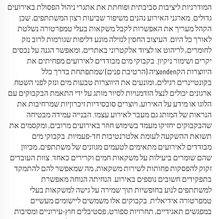
המודרניות ליציבות סביבתית ופוחתת את אתגרי ניהול הפסולת באירועים
גדולים. מארגני האירוע נהנים משיפור שביעות רצון המשתתפים, שכן
הקהל מעריך את האפשרות לקבל משקאות בעלי טמפרטורה נשלטת
לאורך כל היום. העיצוב החסין לנזילה מונע דליפות שגורמות לרוב נזק
לחומרים, לריהוט או לציוד אלקטרוני באתרים, ומאפשר הגנה על נכסים
יקרים ושימור ניקיון. בקבוקי מים מבודדים לאירועים מפחיתים את
היווצרות הקondenציה (הרטיבת פנים) שמתפתחת בדרך כלל
בקונטיינרים רגילים, ומונעים את היווצרות טבעות מים ונזק לפני השטח.
ארגונים יכולים לנצל הזדמנויות לסיור מותג על ידי התאמת הבקבוקים עם
הלוגו או מידע על האירוע, ויוצרים סובסידיות זיכרוןיות שמרחיבות את
הנראות של המותג גם מעבר לאירוע עצמו. הבנייה עמידה מבטיחה
שהבקבוקים יחזיקו מעמד בשימוש חוזר באירועים מרובים, ומקסמים את
תשואת ההשקעה לעומת אלטרנטיבות חד-פעמיות. בקבוקי מים
מבודדים לאירועים מתאימים לטעמים מגוונים של משתתפים, מכיוון
שהם שומרים ביעילות על משקאות חמים וקרירים כאחד. צוות העובדים
זקוק להפסקות פחותות לשירות משקאות, מה שמאפשר להם להתמקד
בתפקידים חשובים נוספים באירוע. הנחיתה הנוחה מאפשרת
למשתתפים לנוע בחופשיות תוך שמירה על גישה למשקאות בעלי
טמפרטורה אידיאלית. בקבוקים אלו משמשים ליישומים מעשיים
במפגשים תאגידיים, תחרויות ספורט, פסטיבלים חוץ-עירוניים ומסיבות