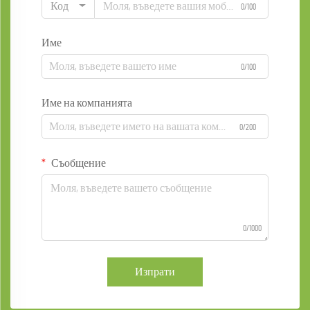
Код
0/100
Име
0/100
Име на компанията
0/200
Съобщение
0/1000
Изпрати