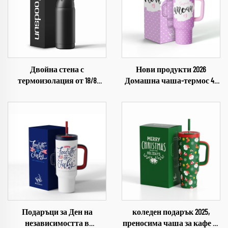
Двойна стена с
Нови продукти 2026
термоизолация от 18/8
Домашна чаша-термос 40
неръждаема стомана за
унции с дръжка, сламка и
деца, вакуумна бутилка за
капаче за чашки за Ден на
пиене
майката
Подаръци за Ден на
коледен подарък 2025,
независимостта в
преносима чаша за кафе за