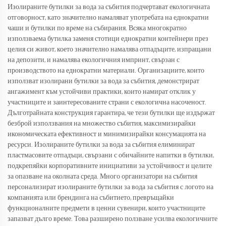
Изолираните бутилки за вода за събития подчертават екологичната
отговорност, като значително намаляват употребата на еднократни
чаши и бутилки по време на събирания. Всяка многократно
използваема бутилка заменя стотици еднократни контейнери през
целия си живот, което значително намалява отпадъците, изпращани
на депозити, и намалява екологичния импринт, свързан с
производството на еднократни материали. Организациите, които
използват изолирани бутилки за вода за събития, демонстрират
ангажимент към устойчиви практики, които намират отклик у
участниците и заинтересованите страни с екологична насоченост.
Дълготрайната конструкция гарантира, че тези бутилки ще издържат
безброй използвания на множество събития, максимизирайки
икономическата ефективност и минимизирайки консумацията на
ресурси. Изолираните бутилки за вода за събития елиминират
пластмасовите отпадъци, свързани с обичайните напитки в бутилки,
подкрепяйки корпоративните инициативи за устойчивост и целите
за опазване на околната среда. Много организатори на събития
персонализират изолираните бутилки за вода за събития с логото на
компанията или брендинга на събитието, превръщайки
функционалните предмети в ценни сувенири, които участниците
запазват дълго време. Това разширено ползване усилва екологичните