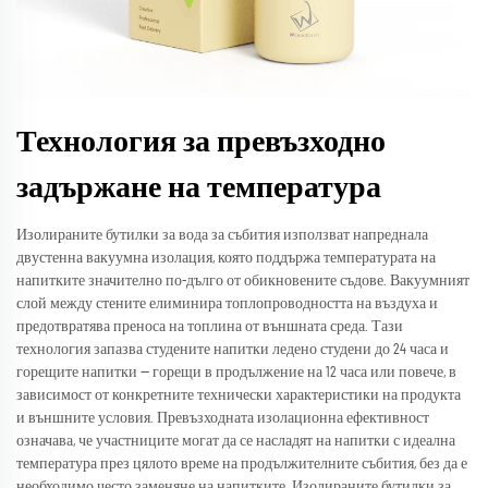
Технология за превъзходно
задържане на температура
Изолираните бутилки за вода за събития използват напреднала
двустенна вакуумна изолация, която поддържа температурата на
напитките значително по-дълго от обикновените съдове. Вакуумният
слой между стените елиминира топлопроводността на въздуха и
предотвратява преноса на топлина от външната среда. Тази
технология запазва студените напитки ледено студени до 24 часа и
горещите напитки — горещи в продължение на 12 часа или повече, в
зависимост от конкретните технически характеристики на продукта
и външните условия. Превъзходната изолационна ефективност
означава, че участниците могат да се насладят на напитки с идеална
температура през цялото време на продължителните събития, без да е
необходимо често заменяне на напитките. Изолираните бутилки за