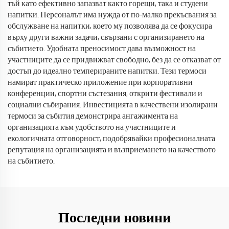
тъй като ефективно запазват както горещи, така и студени
напитки. Персоналът има нужда от по-малко прекъсвания за
обслужване на напитки, което му позволява да се фокусира
върху други важни задачи, свързани с организирането на
събитието. Удобната преносимост дава възможност на
участниците да се придвижват свободно, без да се отказват от
достъп до идеално темперираните напитки. Тези термоси
намират практическо приложение при корпоративни
конференции, спортни състезания, открити фестивали и
социални събирания. Инвестицията в качествени изолирани
термоси за събития демонстрира ангажимента на
организацията към удобството на участниците и
екологичната отговорност, подобрявайки професионалната
репутация на организацията и възприемането на качеството
на събитието.
Последни новини