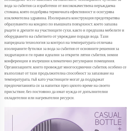
вода за събития са изработени от висококачествена неръждаема
стомана, която подобрява термичната ефективност и осигурява
изключителна здравина. Изолираната конструкция предотвратява
образуването на конденз по външната повърхност, което запазва
ръцете и дрехите на участниците сухи, както и предпазва мебелите и
оборудването на събитието от увреждане поради вода. Тази
напреднала технология за контрол на температурата отличава
изолираните бутилки за вода за събития от основните решения за
хидратация и ги прави идеални за открити лятни събития, зимни
конференции и вътрешни климатично регулирани помещения.
Организациите, които провеждат многоседмични събития, особено се
възползват от тази продължителна способност за запазване на
температурата, тъй като участниците могат да поддържат
предпочитанията си за напитки през цялото време на своето
присъствие, без постоянно да имат нужда от допълнителни
охладителни или нагревателни ресурси.