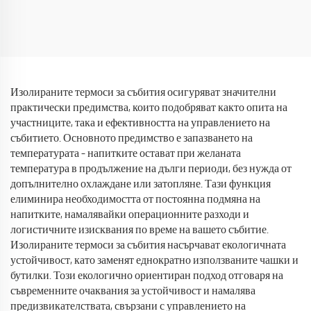
Америка, продукт термос,
кола, персонализируема
40 унции, чаша за кола, 40
термос чаша от
унции, чаша
неръждаема стомана 40
унции с дръжка и сламка
Изолираните термоси за събития осигуряват значителни
практически предимства, които подобряват както опита на
участниците, така и ефективността на управлението на
събитието. Основното предимство е запазването на
температурата – напитките остават при желаната
температура в продължение на дълги периоди, без нужда от
допълнително охлаждане или затопляне. Тази функция
елиминира необходимостта от постоянна подмяна на
напитките, намалявайки операционните разходи и
логистичните изисквания по време на вашето събитие.
Изолираните термоси за събития насърчават екологичната
устойчивост, като заменят еднократно използваните чашки и
бутилки. Този екологично ориентиран подход отговаря на
съвременните очаквания за устойчивост и намалява
предизвикателствата, свързани с управлението на