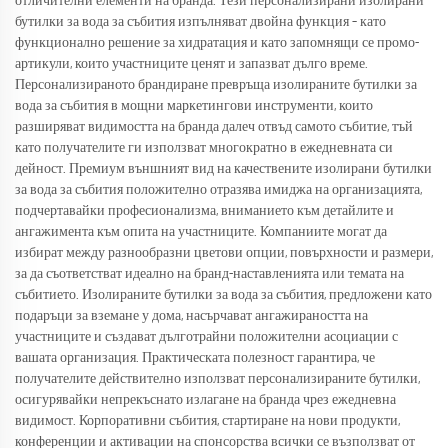
отличителни елементи на бранда. Тези персонализирани изолирани
бутилки за вода за събития изпълняват двойна функция – като
функционално решение за хидратация и като запомнящи се промо-
артикули, които участниците ценят и запазват дълго време.
Персонализираното брандиране превръща изолираните бутилки за
вода за събития в мощни маркетингови инструменти, които
разширяват видимостта на бранда далеч отвъд самото събитие, тъй
като получателите ги използват многократно в ежедневната си
дейност. Премиум външният вид на качествените изолирани бутилки
за вода за събития положително отразява имиджа на организацията,
подчертавайки професионализма, вниманието към детайлите и
ангажимента към опита на участниците. Компаниите могат да
избират между разнообразни цветови опции, повърхности и размери,
за да съответстват идеално на бранд-наставленията или темата на
събитието. Изолираните бутилки за вода за събития, предложени като
подаръци за вземане у дома, насърчават ангажираността на
участниците и създават дълготрайни положителни асоциации с
вашата организация. Практическата полезност гарантира, че
получателите действително използват персонализираните бутилки,
осигурявайки непрекъснато излагане на бранда чрез ежедневна
видимост. Корпоративни събития, стартиране на нови продукти,
конференции и активации на спонсорства всички се възползват от