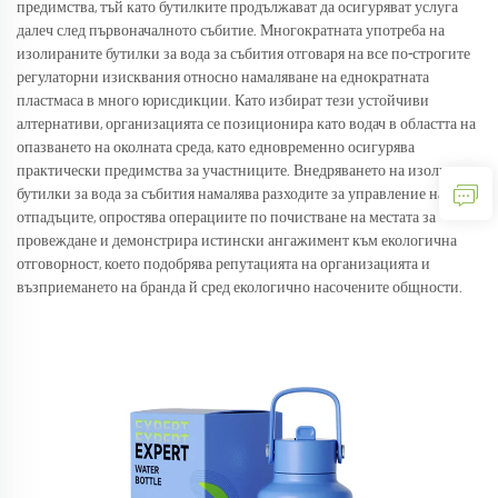
предимства, тъй като бутилките продължават да осигуряват услуга
далеч след първоначалното събитие. Многократната употреба на
изолираните бутилки за вода за събития отговаря на все по-строгите
регулаторни изисквания относно намаляване на еднократната
пластмаса в много юрисдикции. Като избират тези устойчиви
алтернативи, организацията се позиционира като водач в областта на
опазването на околната среда, като едновременно осигурява
практически предимства за участниците. Внедряването на изолирани
бутилки за вода за събития намалява разходите за управление на
отпадъците, опростява операциите по почистване на местата за
провеждане и демонстрира истински ангажимент към екологична
отговорност, което подобрява репутацията на организацията и
възприемането на бранда й сред екологично насочените общности.