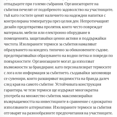
отпадъците при големи събрания. Организаторите на
събития печелят от подобреното задоволство на участниците,
тъй като гостите ценят наличието на надеждни напитки с
контролирана температура през целия ден. Непротичащият
дизайн предотвратява пролятия, които често повреждат
материали, мебели или електронно оборудване в
помещенията, защитавайки ценни активи и поддържайки
чистота. Изолираните термоси за събития намаляват
образуването на конденз, типично за обикновените съдове,
предотвратявайки образуването на водни петна и повреди по
повърхностите. Организациите могат да използват
възможности за брандиране, като персонализират термосите
с лога или информация за събитието, създавайки запомнящи
се сувенири, които разширяват видимостта на бранда далеч
след края на самото събитие. Устойчивата конструкция
гарантира, че тези термоси ще издържат многократна
употреба на множество събития, максимизирайки
възвръщаемостта на инвестициите в сравнение с еднократно
използваните алтернативи. Изолираните термоси за събития
отговарят на разнообразните предпочитания на участниците,