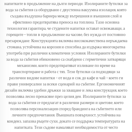
напитките в продължение на дълги периоди. Изолираните бутилки за
вода за събития са оборудвани с двустенна вакуумна изолация, която
създава въздушна бариера между вътрешния и външния слой и
ефективно предотвратява преноса на топлина. Тази основна
технология гарантира, че студените напитки остават освежаващи, а
горещите – топли в продължение на часове, без нужда от постоянно
презареждане. Конструкцията включва висококачествена неръждаема
стомана, устойчива на корозия и способна да издържа многократна
употреба при различни климатични условия. Изолираните бутилки
за вода за събития обикновено са снабдени с герметични затварящи
механизми, които предотвратяват изливане по време на
транспортиране и работа с тях. Тези бутилки са подходящи за
различни видове напитки – от вода и сок до кафе и чай – което ги
прави универсални за всеки сценарий на събитие. Ергономичният
дизайн включва удобни дръжки за хващане и лека конструкция, което
позволява лесно пренасяне през целия ден. Изолираните бутилки за
вода за събития се предлагат в различни размери и цветове, което
позволява персонализация според брандинга на събитието или
личните предпочитания. Външната повърхност, устойчива на
конденз, запазва ръцете сухи, докато се поддържа температурата на
напитката. Тези съдове намаляват необходимостта от често