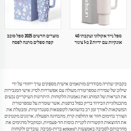
ספל נייד אקולוגי ועקבתי 40
מוצרים חדשים 2025 ספל סובב
אונקיות עם ידיות 2 ב-1 צינור
קפה ספלים מתנה לפסח
שותה ומכסה סיפ כפלי ספל
מבודד
בקבוקי שתייה מבודדים מותאמים אישית מספקים ערך ייחודי על ידי
שילוב של שמירת טמפרטורה מעולה עם אפשרויות לסייג אישי המגבירות
את הנראות של המותג ואת נאמנות הלקוחות. היתרונות העיקריים נבעים
מתכנולוגיית הבידוד בריק כפול בדפנות, אשר שומרת על טמפרטורת
המשקאות לאורך זמן רב בהשוואה לקופסאות סטנדרטיות, ומבטלת את
הצורך בחימום חוזר או החלפת קרח. מהבחינה הפעולה, ארגונים מקטינים
את ההוצאות הקשורות לקניית כוסות חד-פעמיות, ובמקביל מדגימים את
מחויבותם לסביבה באמצעות תactices ברות-סביבה. עובדים ולקוחות