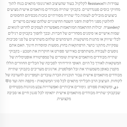
עמידות ותResistance לקלקול, בעוד שהעיצוב הארגונומי מתאים בנוח לתוך
מחזיקי כוסים סטנדרטיים. בקבוקי שתייה מבודדים מותאמים אישית מציעים
ביצועים מובילים לעומת כלי שתייה מסורתיים בזכות מכסיהם החסומים
לחלוטין מפני דליפות והפני השטח החיצוניים שלהם שאינם מייצרים
קondenציה. יכולות ההתאמה המותאמות מאפשרות לעסקים לחרוט לוגואים,
שמות אישיים או סימנים מסחריים של חברות, ובכך להפוך בקבוקים רגילים
לכלי שיווק או מתנות מושקעות. השימושים שלהם משתרעים על פני סביבות
עסקיות, מתקני כושר, הרפתקאות בחוץ, מסעות ומוסדות חינוך. האם אתם
נוסעים לעבודה, משתתפים באירועי ספורט או חוקרות את הטבע – בקבוקי
שתייה מבודדים מותאמים אישית שומרים על טמפרטורה אופטימלית של
המשקאות לאורך כל היום. האופי הידידותי לסביבה של הכליים החוזרים הללו
מקטין באופן משמעותי את זבל הפלסטיק. ארגונים מעריכים בקבוקי שתייה
מבודדים מותאמים אישית עבור תוכניות הכרת עובדים וקמפיינים להערכה של
לקוחות. העיצוב הרב-תכליתי מתאים לכל סוגי המשקאות – מקפה ותה ועד ס무
ذي ומשקאות ספורט. גימורים איכותיים ואפשרויות צבע מגוונות מבטיחים
שבקבוקי שתייה מבודדים מותאמים אישית יתאימו לכל סגנון חיים או סביבה
מקצועית.