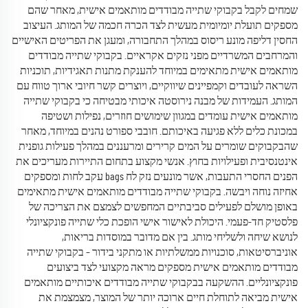
שמחים לקבל בקבוקי שתייה מבודדים מותאמים אישית, מאחר שהם
מספקים תועלת יומיומית מעשית לצד הכרה חכמה של המותג. העיצוב
החסין דליפה מונע ריסוס במהלך התחבורה, ומעגן את הפריטים האישיים
והמרחבים המשרדיים מפני נזקים אקראיים. בקבוקי שתייה מבודדים
מותאמים אישית מתאימים במיוחד להענקת מתנות תאגידיות, תוכניות
השראה לעובדים וקמפיינים שיווקיים, ויוצרים קשר חיובי ארוך טווח עם
המותג. העמידות של מבנה נירוסטה איכותי מבטיחה כי בקבוקי שתייה
מותאמים אישית עומדים במגוון שימושים חוזרים, נפילות ושטיפה
במכונת כלים ללא פגיעה באיכותם. חובבי ספורט נהנים במיוחד, מאחר
שהבקבוקים שומרים על המים קרירים ומרעננים במהלך פעילות גופנית
אינטנסיבית ופעילויות בחוץ. אנשי מקצוע בתחום התיירות מעריכים את
הפנים החסרי התעבות, אשר מונעים נזק לח bags עקב לחות ומספקים
אחיזה נוחה ויבשה. בקבוקי שתייה מבודדים מותאמים אישית מתאימים
באופן מושלם לפעילים סביבתיים המחפשים לצמצם את הצריכה של
פלסטיק חד-פעמי. היכולת לאישור אישי הופכת כלי שתייה פונקציונלי
לנושא שיחה ולשליחי מותג. בין אם מדובר במוסדות בריאות,
אוניברסיטאות, סוכנויות ממשלתיות או מתקני בידור – בקבוקי שתייה
מבודדים מותאמים אישית מספקים מראה מקצועי לצד ביצועים
פונקציונליים. ההשקעה בבקבוקי שתייה מבודדים איכותיים מותאמים
אישית מביאה לתוחלת חיים ארוכה יותר של המוצר, מצמצמת את