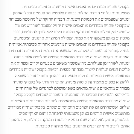
בקבוקי שתייה מבודדים מותאמים אישית מייצגים מחויבות סביבתית
משמעותית על ידי הורדת התלות בכוסות פלסטיק חד-פעמיים ובכלי אחסון
זמניים שמעמיסים את הפסולת השנתית. הבנייה החזקה של נירוסטה מבטיחה
שבקבוקי שתייה מבודדים מותאמים אישית יחזיקו מעמד לאורך שנים של
שימוש יומי, נפילות מזדמנות וניקוי במכונת כלים ללא צורך להחליפם, ובכך
מקטינים באופן משמעותי את כמות הפסולת המיוצרת. ארגונים המטמיעים
בקבוקי שתייה מבודדים מותאמים אישית מדגימים אחריות סביבתית אמיתית
בפני לקוחותיהם ועובדים שלהם, מה שמשפר את תדמית האחריות החברתית
הארגונית. בקבוקי שתייה מבודדים מותאמים אישית מחליפים אלפי כוסות
זמניות לאורך זמן פעילותם, מה שמשמר משאבים טבעיים יקרים ומפחית את
פליטת הגזים הנלווית לייצור. מבחינה כספית, רכישת בקבוקי שתייה מבודדים
מותאמים אישית בכמויות גדולות מספקת ערך ארוך טווח ייחודי בהשוואה
ללהוציא כספים מתמיד על כוסות זמניות. האופי החזרתי של בקבוקי שתייה
מבודדים מותאמים אישית מתאים באופן מושלם לטרנדים של אורח חיים
בר-קיימא ולמדיניות הסביבתית הארגונית. העובדים שמחים לקבל בקבוקי
שתייה מבודדים מותאמים אישית שמתאימים למטרות הסביבתיות האישיות
שלהם ושמשרתים גם את הצרכים היומיומיים שלהם. בקבוקי שתייה מבודדים
מותאמים אישית תורמים באופן משמעותי להפחתת זיהום האוקיינוסים
בפלסטיק והנזק לאקולוגיה שנגרם על ידי כוסות המשקה הרגילות, מה שהופך
אותם לרכיב חיוני לצרכנים וארגונים בעלי מודעות סביבתית.