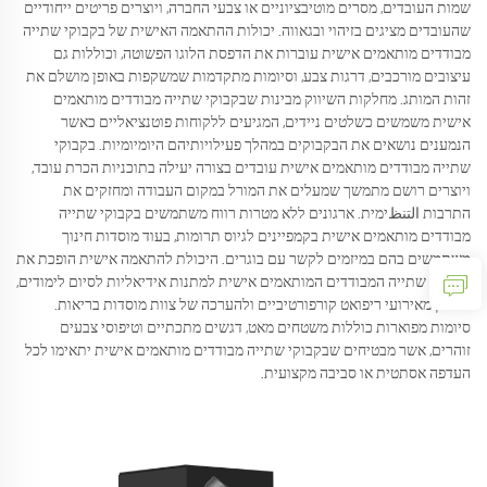
שמות העובדים, מסרים מוטיבציוניים או צבעי החברה, ויוצרים פריטים ייחודיים
שהעובדים מציגים בזיהוי ובגאווה. יכולות ההתאמה האישית של בקבוקי שתייה
מבודדים מותאמים אישית עוברות את הדפסת הלוגו הפשוטה, וכוללות גם
עיצובים מורכבים, דרגות צבע, וסיומות מתקדמות שמשקפות באופן מושלם את
זהות המותג. מחלקות השיווק מבינות שבקבוקי שתייה מבודדים מותאמים
אישית משמשים כשלטים ניידים, המגיעים ללקוחות פוטנציאליים כאשר
הנמענים נושאים את הבקבוקים במהלך פעילויותיהם היומיומיות. בקבוקי
שתייה מבודדים מותאמים אישית עובדים בצורה יעילה בתוכניות הכרת עובד,
ויוצרים רושם מתמשך שמעלים את המורל במקום העבודה ומחזקים את
התרבות التنظימית. ארגונים ללא מטרות רווח משתמשים בקבוקי שתייה
מבודדים מותאמים אישית בקמפיינים לגיוס תרומות, בעוד מוסדות חינוך
משתמשים בהם במיזמים לקשר עם בוגרים. היכולת להתאמה אישית הופכת את
בקבוקי שתייה המבודדים המותאמים אישית למתנות אידיאליות לסיום לימודים,
לזכרון מאירועי ריפואט קורפורטיביים ולהערכה של צוות מוסדות בריאות.
סיומות מפוארות כוללות משטחים מאט, דגשים מתכתיים וטיפוסי צבעים
זוהרים, אשר מבטיחים שבקבוקי שתייה מבודדים מותאמים אישית יתאימו לכל
העדפה אסתטית או סביבה מקצועית.