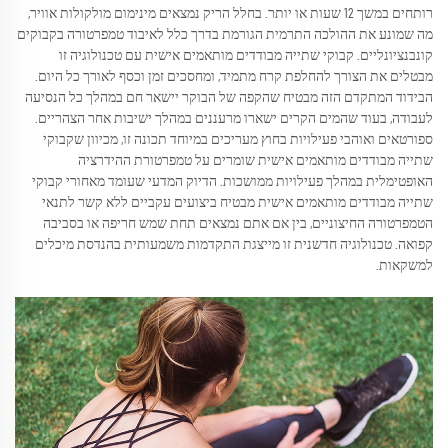
רותחים במשך 12 שעות או יותר. בחלל הריק נמצאים מינימום מולקולות אוויר,
מה שמונע את ההולכה התרמית הגורמת בדרך כלל לאיבוד טמפרטורה בקבוקים
קונבנציונליים. קבוקי שתייה מבודדים מותאמים אישית עם טכנולוגיה זו
מבטלים את הצורך להחלפת קרח מתמיד, ומחסכים זמן וכסף לאורך כל היום.
הבידוד המתקדם הזה מבטיח שהקפה של הבוקר יישאר חם במהלך כל הנסיעה
לעבודה, בעוד שהמים הקרים ישארו מרעננים במהלך ישיבות אחר הצהריים.
ספורטאים ואוהבי פעילויות בחוץ מעריכים במיוחד תכונה זו, מכיוון שקבוקי
שתייה מבודדים מותאמים אישית שומרים על טמפרטורת ההידרציה
האופטימלית במהלך פעילויות ממושכות. הדיוק המדעי שעומד מאחורי קבוקי
שתייה מבודדים מותאמים אישית מבטיח ביצועים עקביים ללא קשר לתנאי
הטמפרטורה החיצוניים, בין אם אתם נמצאים תחת שמש חריפה או בסביבה
קפואה. טכנולוגיה חדשנית זו מייצגת התקדמות משמעותית בהנדסת מיכלים
למשקאות.