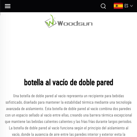
ES
botella al vacío de doble pared
Una botella de doble pared al vacío representa un recipiente para bebidas
sofisticado, diseñado para mantener la estabilidad térmica mediante una tecnología
avanzada de aislamiento. Esta botella de doble pared al vacío combina dos paredes
con un espacio sellado al vacío entre ellas, creando una barrera térmica excepcional
que mantiene las bebidas calientes calientes y las frías frías durante largos periodos.
La botella de doble pared al vacío funciona según el principio del aislamiento al
vacío, donde la ausencia de aire entre las paredes interior y exterior evita la