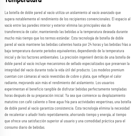
La botella de doble pared al vacío utiliza un aislamiento al vacío avanzado que
supera notablemente el rendimiento de los recipientes convencionales. El espacio al
vacío entre las paredes interior y exterior elimina las principales vías de
transferencia de calor, manteniendo las bebidas a la temperatura deseada durante
mucho más tiempo que los termos estándar. Esta tecnología de botella de doble
pared al vacío mantiene las bebidas calientes hasta por 24 horas y las bebidas frías a
baja temperatura durante períodos equivalentes, dependiendo de la temperatura
inicial y de los factores ambientales. La precisión ingenieril detrás de una botella de
doble pared al vacío incluye mecanismos de sellado especializados que preservan la
integridad del vacío durante toda la vida útil del producto. Los modelos premium
cuentan con cámaras al vacío revestidas de cobre o plata, que reflejan el calor
radiante, mejorando aún más el rendimiento del aislamiento. Los usuarios
experimentan el beneficio tangible de disfrutar bebidas perfectamente templadas
horas después de su preparación inicial. Ya sea que comience su desplazamiento
matutino con café caliente o lleve agua fría para actividades vespertinas, una botella
de doble pared al vacío garantiza consistencia. Esta tecnología elimina la necesidad
de recalentar o añadir hielo repetidamente, ahorrando tiempo y energía, al tiempo
que ofrece una satisfacción superior al usuario y una comodidad práctica para el
consumo diario de bebidas.