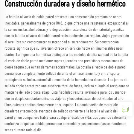
Construcción duradera y diseño hermético
La botella al vacío de doble pared presenta una construcción premium de acero
inoxidable, generalmente de grado 18/8, lo que ofrece una resistencia excepcional a
la corrosión, las abolladuras y la degradación. Esta elección de material garantiza
que su botella al vacío de doble pared resista años de uso regular, viajes y exposición
al aire libre sin comprometer su integridad ni su rendimiento. Su construcción
robusta significa que su inversión ofrece un servicio fiable en innumerables usos
diarios. La ingeniería hermética distingue a los modelos de alta calidad de la botella
al vacío de doble pared mediante tapas ajustadas con precisión y mecanismos de
cierre seguro que evitan derrames accidentales. La botella al vacío de doble pared
permanece completamente sellada durante el almacenamiento y el transporte,
protegiendo su bolso, automóvil o mochila de la humedad no deseada. Las juntas de
sellado doble garantizan una ausencia total de fugas, incluso cuando el recipiente se
mantiene de lado o boca abajo. Esta fiabilidad resulta invaluable para los usuarios
que se desplazan diariamente, los viajeros y los entusiastas de actividades al aire
libre, quienes confían plenamente en su equipo. La combinación de materiales
duraderos y tecnología avanzada de sellado convierte a la botella al vacío de doble
pared en un compañero fiable para cualquier estilo de vida. Los usuarios valoran la
confianza de que su bebida permanece contenida y sus pertenencias se mantienen
secas durante todo el día.