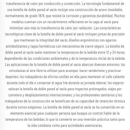
transferencia de calor por conducción y convección. La tecnología fundamental de
una botella de doble pared al vacío incluye una construcción de acero inoxidable,
normalmente de grado 18/8, que resiste la corrosión y garantiza durabilidad. Muchos
modelos cuentan con un recubrimiento reflectante en la capa al vacío para
minimizar aún más la transferencia de calor por radiación. Las características
tecnológicas clave de la botella de doble pared al vacío incluyen juntas de precisión
que mantienen la integridad del vacío, diseños ergonómicos con agarres
antideslizantes y tapas herméticas con mecanismos de cierre seguro. La botella de
doble pared al vacío suele mantener la temperatura de la bebida entre 12 y 24 horas,
dependiendo de las condiciones ambientales y de la temperatura inicial de la bebida.
Las aplicaciones de la botella de doble pared al vacío abarcan diversos entornos: los
entusiastas al aire libre la utilizan para acampar, hacer senderismo y practicar
deportes; los trabajadores de oficina confían en ella para mantener el café caliente
durante todo el día o conservar el agua fría durante su jornada laboral; los viajeros
valoran la botella de doble pared al vacío para trayectos prolongados, viajes por
carretera y desplazamientos internacionales; y los profesionales sanitarios y los
trabajadores de la construcción se benefician de su capacidad de retención térmica
durante turnos exigentes. La botella de doble pared al vacío se ha convertido en un
elemento esencial para cualquier persona que busque un control fiable de la
temperatura de las bebidas, lo que la convierte en una inversión práctica tanto para
la vida cotidiana como para actividades aventureras.