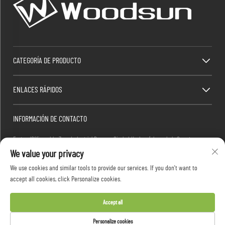
CATEGORÍA DE PRODUCTO
ENLACES RÁPIDOS
INFORMACIÓN DE CONTACTO
Factory/Office add : Zona Industrial Dawang, Ciudad Heshan (al sur de la Carretera
We value your privacy
Nacional China 325), Yangjiang, Guangdong, China
Correo electrónico :
[email protected]
We use cookies and similar tools to provide our services. If you don't want to
Teléfono:
+86-13376626036
accept all cookies, click Personalize cookies.
Accept all
Derechos de autor © 2026 Guangdong Woodsun Housewares Co., Ltd. Todos los derechos
Personalize cookies