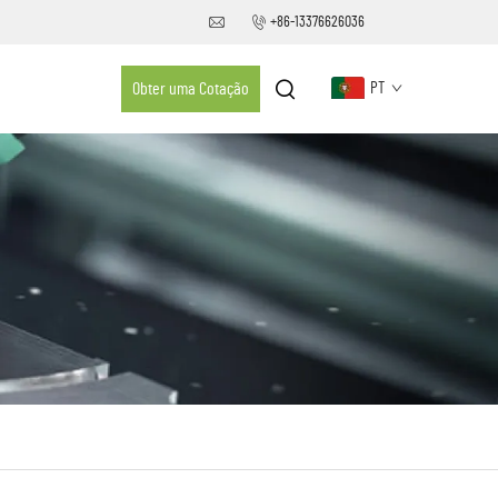
+86-13376626036
Obter uma Cotação
PT