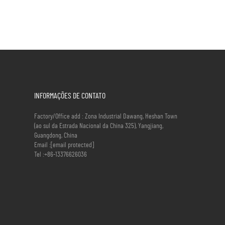
INFORMAÇÕES DE CONTATO
Factory/Office add : Zona Industrial Dawang, Heshan Town
(ao sul da Estrada Nacional da China 325), Yangjiang,
Guangdong, China
Email :
[email protected]
Tel :
+86-13376626036