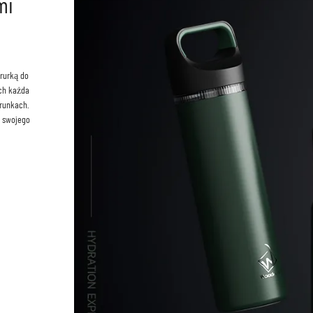
Szyjka butelki Hexa z 2 różn
pokrywami
Sześciokątny kształt butelki HEXA zapewnia ergonomiczny kszt
palców ręki, co gwarantuje stabilne i wygodne chwytanie dla u
otwór oraz podwójna ściana izolacyjna utrzymują napoje zimne p
ciepłe przez 12 godzin. Dostępne są dwa wersje w 100% szczeln
do picia oraz z przegubową pokrywą, obie z tradycyjnymi uchwy
przenoszenie. Wszystkie te cechy pomagają dostosować doświad
każdej aktywności!
Dowiedz się więcej >>