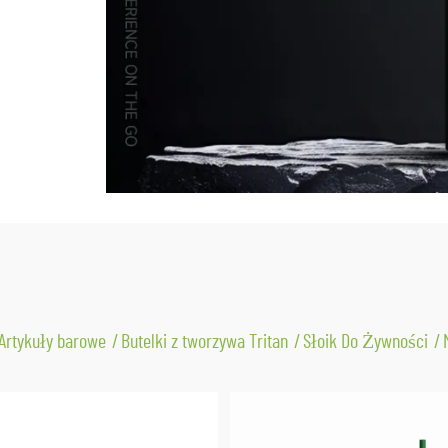
Artykuły barowe
Butelki z tworzywa Tritan
Słoik Do Żywności