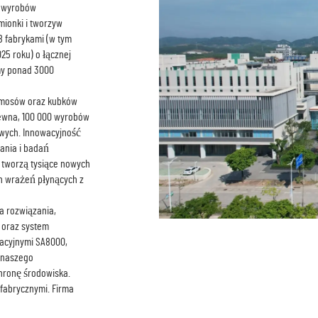
, wyrobów
ionki i tworzyw
8 fabrykami (w tym
25 roku) o łącznej
my ponad 3000
rmosów oraz kubków
ewna, 100 000 wyrobów
owych. Innowacyjność
wania i badań
u tworzą tysiące nowych
ch wrażeń płynących z
a rozwiązania,
 oraz system
kacyjnymi SA8000,
d naszego
hronę środowiska.
 fabrycznymi. Firma