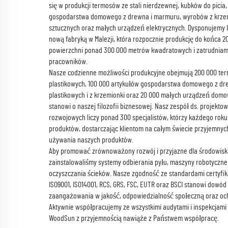
się w produkcji termosów ze stali nierdzewnej, kubków do picia
gospodarstwa domowego z drewna i marmuru, wyrobów z krzem
sztucznych oraz małych urządzeń elektrycznych. Dysponujemy 
nową fabryką w Malezji, która rozpocznie produkcję do końca 20
powierzchni ponad 300 000 metrów kwadratowych i zatrudnia
pracowników.
Nasze codzienne możliwości produkcyjne obejmują 200 000 te
plastikowych, 100 000 artykułów gospodarstwa domowego z dr
plastikowych i z krzemionki oraz 20 000 małych urządzeń dom
stanowi o naszej filozofii biznesowej. Nasz zespół ds. projekto
rozwojowych liczy ponad 300 specjalistów, którzy każdego rok
produktów, dostarczając klientom na całym świecie przyjemny
używania naszych produktów.
Aby promować zrównoważony rozwój i przyjazne dla środowisk
zainstalowaliśmy systemy odbierania pyłu, maszyny robotyczne
oczyszczania ścieków. Nasze zgodność ze standardami certyfi
ISO9001, ISO14001, RCS, GRS, FSC, EUTR oraz BSCI stanowi dowó
zaangażowania w jakość, odpowiedzialność społeczną oraz oc
Aktywnie współpracujemy ze wszystkimi audytami i inspekcjami
WoodSun z przyjemnością nawiąże z Państwem współpracę.