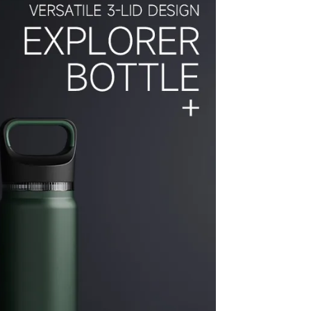
ymi
ałt dopasowany do
żytkownika. Wąski
rzez 24 godziny i
ych pokryw: z rurką
tami ułatwiającymi
czenia z picia do