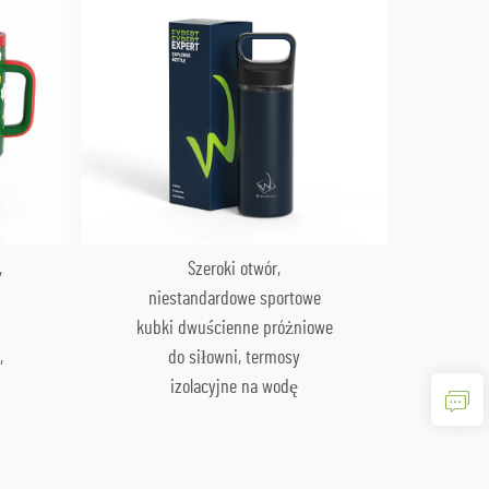
wod
izo
,
Szeroki otwór,
niestandardowe sportowe
kubki dwuścienne próżniowe
,
do siłowni, termosy
izolacyjne na wodę