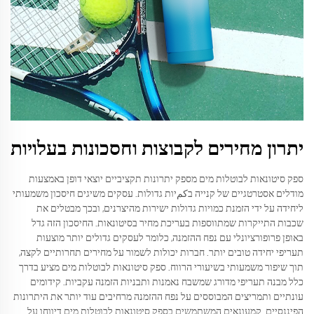
יתרון מחירים לקבוצות וחסכונות בעלויות
ספק סיטונאות לבוטלות מים מספק יתרונות תקציביים יוצאי דופן באמצעות
מודלים אסטרטגיים של קנייה בكمיות גדולות. עסקים משיגים חיסכון משמעותי
ליחידה על ידי הזמנת כמויות גדולות ישירות מהיצרנים, ובכך מבטלים את
שכבות התייקרות שמתווספות בעריכת מחיר בסיטונאות. החיסכון הזה גדל
באופן פרופורציונלי עם נפח ההזמנה, כלומר לעסקים גדולים יותר מוצעות
תעריפי יחידה טובים יותר. חברות יכולות לשמור על מחירים תחרותיים לקצה,
תוך שיפור משמעותי בשיעורי הרווח. ספק סיטונאות לבוטלות מים מציע בדרך
כלל מבנה תעריפי מדורג שמשבח נאמנות ותבניות הזמנה עקביות. קידומים
עונתיים ותמריצים המבוססים על נפח ההזמנה מרחיבים עוד יותר את היתרונות
הפיננסיים. קמעונאים המשתמשים בספק סיטונאות לבוטלות מים דיווחו על