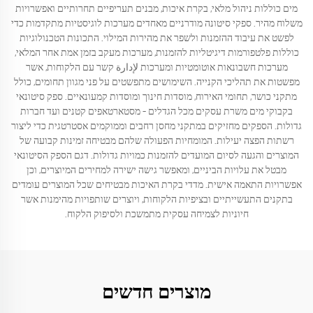
מים כוללות ניהול מלאי, בקרת איכות, מבנים תעריפיים תחרותיים ואפשרויות
משלוח מהיר. ספקי סיטונה מודרניים מאחדים מערכות לוגיסטיות מתקדמות כדי
לפשט את עיבוד ההזמנות ולשפר את מהירות המילוי. התכונות הטכנולוגיות
כוללות פלטפורמות דיגיטליות להזמנות, מערכות מעקב בזמן אמת אחר המלאי,
מערכות חשבונאות אוטומטיות ומערכות لإدارة קשר עם הלקוחות, אשר
מפשטות את תהליכי הקנייה. השימושים מתפשטים על פני מגוון תחומים, כולל
מתקני כושר, תחומי האירוח, מוסדות חינוך ומוסדות קמעונאיים. ספק סיטונאי
בקבוקי מים משרת עסקים מכל הגדלים – מסטארטאפים קטנים ועד חברות
גדולות. הספקים מחזיקים במתקני מחסן רחבים וממוקמים אסטרטגית כדי ליצור
רשתות הפצה יעילות. המומחיות הפעולה שלהם מבטיחה זמינות קבועה של
המוצרים והגעה לסיום המועדים להזמנות כמויות גדולות. דגם הספק הסיטונאי
מבטל את עלויות הביניים, ומאפשר גישה ישירה למחירים המיוצרים, וכן
אפשרויות התאמה אישית. מדדי בקרת האיכות מבטיחים שכל המוצרים עומדים
בתקנים התעשייתיים ובציפיות הלקוחות, ויוצרים שותפויות מהימנות אשר
חיוניות לצמיחה עסקית מתמשכת ולסיפוק הלקוח.
מוצרים חדשים