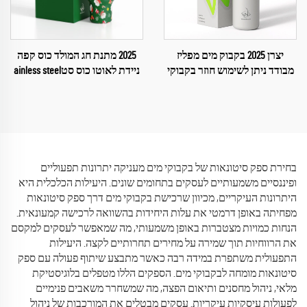
יצרן 2025 בקבוק מים מפליז
2025 מתנת חג המולד כוס קפה
מבודד ניתן לשימוש חוזר בקבוקי
ניידת לאוטו כוס סטainless steel
מים לחדר כושר
מותאמת אישית 40 אונקיות עם
ידיות וק straw
בחירת ספק סיטונאות של בקבוקי מים מעניקה יתרונות תפעוליים
ופיננסיים משמעותיים לעסקים בתחומים שונים. היעילות הכלכלית היא
היתרונות העיקריים, מכיוון שרכישת בקבוקי מים דרך ספק סיטונאות
מפחיתה באופן דרמטי את עלות היחידות בהשוואה לרכישה קמעונאית.
הנחות כמויות מצטברות באופן משמעותי, מה שמאפשר לעסקים למקסם
את הרווחיות תוך שמירה על מחירים תחרותיים לקצה. היעילות
התפעולית משתפרת במידה רבה כאשר מתבצע שיתוף פעולה עם ספק
סיטונאות מומחה לבקבוקי מים. הספקים הללו מטפלים בלוגיסטיקת
מלאי, ניהול מחסנים ותיאום הפצה, מה שמשחרר משאבים פנימיים
לפעולות עיסקיות עיקריות. עסקים מבטלים את המורכבות של ניהול