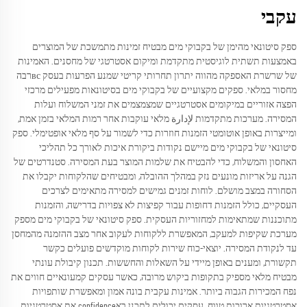
עקבי
ספק סיטונאי מהימן של בקבוקי מים מבטיח זמינות מתמשכת של המוצרים
באמצעות תשתית לוגיסטית מתקדמת ומיקום אסטרטגי של מחסנים. האמינות
של שרשרת האספקה מהווה יתרון תחרותי קריטי שמנע הפרעות בעסק всרבה
מחסור במלאי. ספקים מקצועיים של בקבוקי מים בסיטונאות מפעילים מרכזי
הפצה אזוריים במיקומים אסטרטגיים שמצמצמים את זמני המשלוח ועלות
המסירה. מערכות מתקדמות لإدارة מלאי עוקבות אחר רמות המלאי בזמן אמת,
ומייצרות באופן אוטומטי הזמנות חוזרות כדי לשמור על סף מלאי אופטימלי. ספק
סיטונאי של בקבוקי מים מיישם נקודות ביקורת איכות לאורך כל תהליכי
האחסון והמשלוח, כדי להבטיח את שלמות המוצר בעת המסירה. סטנדרטים של
הגנה על אריזות מונעים נזק במהלך ההובלה, ומבטיחים שהלקוחות יקבלו את
הסחורה במצב מושלם. לוחות זמנים גמישים למסירה מתאימים לצרכים
העסקיים, כולל הזמנות דחופות עבור קפיצות לא צפויות בדרישה, והזמנות
מתוכננות שמתאימות למחזוריות העסקית. ספק סיטונאי של בקבוקי מים מספק
מערכת שקיפות למעקב, המאפשרת ללקוחות לעקוב אחר מצב ההזמנה מהמחסן
עד לנקודת המסירה. יוצאי-כוח שירות לקוחות מוקדשים פועלים כקשר
תקשורת, ומענים באופן מיידי על השאלות והחששות. תכנון קיבולת עונתי
מבטיח מלאי מספיק בתקופות ביקוש מרובה, כאשר עסקים קמעונאיים חווים את
נפח המכירות הגבוה ביותר. אמינות עקבית בונה אמון ומאפשרת שותפויות
אסטרטגיות ארוכות טווח. עסקים יכולים לתכנן באconfidence את אסטרטגיות