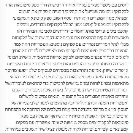
יחסים עם מספר ספקים על ידי איחוד הרכישות דרך ספק סיטונאות אחד
לבקבוקי מים, מה שמייעל את תהליכי הקנייה ומפחית את העומס
המנהלי. מגוון המוצרים הוא יתרון נוסף חשוב. ספק סיטונאות מקצועי
לבקבוקי מים מפעיל קטלוג מגוון הכולל בקבוקים מבודדים, מיכלים
קולפסיבילים, פריטי מותג וחומרים ידידותיים לסביבה. הבחירה הזו
מאפשרת לעסקים להתאים את עצמם להעדפות שונות של הלקוחות
מבלי לנהל הסדרים נפרדים עם ספקים נוספים. אפשרויות ההתאמה
הזמינות דרך ספק סיטונאות לבקבוקי מים מאפשרות לחברות להוסיף
לוגואים, לבחור צבעים מסוימים ולבקש אריזות מותאמות אישית. תכונה
זו חשובה במיוחד לעסקים הבונים זהות מותגית ויוצרים מתנות תאגידיות
או פריטי שיווק. אמינות והתייצבות מבטיחים לעסקים שלא ייפגעו מחוסר
מלאי בעונות השיא. ספק סיטונאות לבקבוקי מים שומר על רמות מלאי
מתאימות ומציע לוחות זמנים גמישים לרכישות כדי להתאים לעובדות של
תנודות דרמטיות בדרישות. פרוטוקולי בקרת איכות מבטיחים תקנים
אחידים באיכות המוצרים בכל ההזמנות. תנאים גמישים לתשלום
ואפשרויות הזמנה הניתנות להרחבה מתאימים למגוון שלבי צמיחה של
העסק. בין אם מדובר בהגדלת ההזמנות בשלבים של הרחבה או בהפחתת
הרכישות במהלך תקופות איטיות יותר, שיתוף הפעולה עם ספק
סיטונאות לבקבוקי מים מספק גמישות שאינה אפשרית עם ספקים
קמעונאיים קשיחים. שירות לקוחות מעולה ונציגי שירות מגיבים במהירות