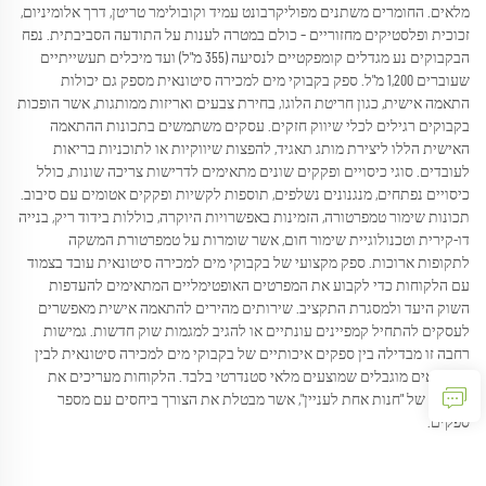
מלאים. החומרים משתנים מפוליקרבונט עמיד וקובולימר טריטן, דרך אלומיניום,
זכוכית ופלסטיקים מחזוריים – כולם במטרה לענות על התודעה הסביבתית. נפח
הבקבוקים נע מגדלים קומפקטיים לנסיעה (355 מ"ל) ועד מיכלים תעשייתיים
שעוברים 1,200 מ"ל. ספק בקבוקי מים למכירה סיטונאית מספק גם יכולות
התאמה אישית, כגון חריטת הלוגו, בחירת צבעים ואריזות ממותגות, אשר הופכות
בקבוקים רגילים לכלי שיווק חזקים. עסקים משתמשים בתכונות ההתאמה
האישית הללו ליצירת מותג תאגיד, להפצות שיווקיות או לתוכניות בריאות
לעובדים. סוגי כיסויים ופקקים שונים מתאימים לדרישות צריכה שונות, כולל
כיסויים נפתחים, מנגנונים נשלפים, תוספות לקשיות ופקקים אטומים עם סיבוב.
תכונות שימור טמפרטורה, הזמינות באפשרויות היוקרה, כוללות בידוד ריק, בנייה
דו-קירית וטכנולוגיית שימור חום, אשר שומרות על טמפרטורת המשקה
לתקופות ארוכות. ספק מקצועי של בקבוקי מים למכירה סיטונאית עובד בצמוד
עם הלקוחות כדי לקבוע את המפרטים האופטימליים המתאימים להעדפות
השוק היעד ולמסגרת התקציב. שירותים מהירים להתאמה אישית מאפשרים
לעסקים להתחיל קמפיינים עונתיים או להגיב למגמות שוק חדשות. גמישות
רחבה זו מבדילה בין ספקים איכותיים של בקבוקי מים למכירה סיטונאית לבין
קמעונאים מוגבלים שמוצעים מלאי סטנדרטי בלבד. הלקוחות מעריכים את
הנוחות של "חנות אחת לעניין", אשר מבטלת את הצורך ביחסים עם מספר
ספקים.