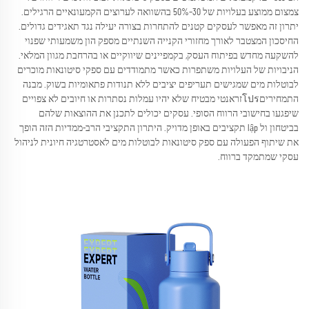
צמצום ממוצע בעלויות של 30–50% בהשוואה לערוצים הקמעונאיים הרגילים.
יתרון זה מאפשר לעסקים קטנים להתחרות בצורה יעילה נגד תאגידים גדולים.
החיסכון המצטבר לאורך מחזורי הקנייה השנתיים מספק הון משמעותי שפנוי
להשקעה מחדש בפיתוח העסק, בקמפיינים שיווקיים או בהרחבת מגוון המלאי.
הניבויות של העלויות משתפרות כאשר מתמודדים עם ספקי סיטונאות מוכרים
לבוטלות מים שמגישים תעריפים יציבים ללא תנודות פתאומיות בשוק. מבנה
התמחיריםโปรזראנטי מבטיח שלא יהיו עמלות נסתרות או חיובים לא צפויים
שיפגעו בחישובי הרווח הסופי. עסקים יכולים לתכנן את ההוצאות שלהם
בביטחון ול lập תקציבים באופן מדויק. היתרון התקציבי הרב-ממדיות הזה הופך
את שיתוף הפעולה עם ספק סיטונאות לבוטלות מים לאסטרטגיה חיונית לניהול
עסקי שמתמקד ברווח.