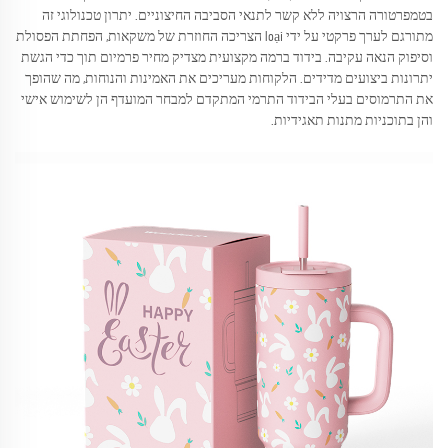
בטמפרטורה הרצויה ללא קשר לתנאי הסביבה החיצוניים. יתרון טכנולוגי זה
מתורגם לערך פרקטי על ידי loại הצריכה החוזרת של משקאות, הפחתת הפסולת
וסיפוק הנאה עקיבה. בידוד ברמה מקצועית מצדיק מחיר פרמיום תוך כדי הגשת
יתרונות ביצועים מדידים. הלקוחות מעריכים את האמינות והנוחות, מה שהופך
את התרמוסים בעלי הבידוד התרמי המתקדם למבחר המועדף הן לשימוש אישי
והן בתוכניות מתנות תאגידיות.