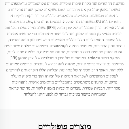
מהשגת החומרים ועד בקרת איכות ומסירה. מוצרים אלו שומרים על טמפרטורת
המשקה באופן יעיל, בין אם מדובר בחימום משקאות למשך שעות או קירורם
לתקופות ממושכות. מאפיינים טכנולוגיים כוללים בידוד ריקות דו-קירתי,
חומרים ללא BPA, משטחים נגד החלקה, ומכסים מהונדסים بدقة עם מנגנוני
נעילה אמינים. יצרן תומבלרים של יצרן מותקן (OEM) משלב בנייה מפלדת אלחוט,
רכיבים מסיליקון בטוחים למזון, ותהליכי ייצור מתקדמים כדי להבטיח אמינות
של המוצר. התומבלרים הללו כוללים מאפיינים חדשניים כגון סימוני מדידה,
עיצוב חסין התפזרות, ומעטפת חסינה לקondenציה. השימושים שלהם משתרעים
על פני מגוון תחומים, כולל הוסטליות, מתנות תאגידיות, פעילויות מחוץ לבית,
מתקני כושר וershops. המומחיות של יצרן תומבלרים של יצרן מותקן (OEM)
מרחיבה גם לייצור פריטי קידום, מתנות להערכה של עובדים ופריטים ממותגים
ללקוחות. האופי הרב-תכליתי של פתרונות הכליות הללו הופך אותם לנדרשים
לעסקים המחפשים לשפר את הנראות של המותג תוך כדי סיפוק תועלת
פרקטית. ארגונים משתמשים בתומבלרים מותאמים אישית לתערוכות
מסחריות, תכניות שמירת עובדים ותוכניות נאמנות לקוחות, מה שהופך את
המומחיות בייצור באיכות גבוהה לאלמנט חיוני להצלחה.
מוצרים פופולריים