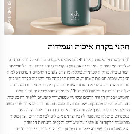
תקני בקרת איכות ועמידות
יצרני כוסות מותאמות ללקוח (OEM) מהימנים מבצעים תהליכי בקרת איכות רב
שלביים המבטיחים עמידות יוצאת דופן ועקביות גבוהה בביצועים. כל партиת
ייצור עוברת בדיקות קפדניות, כולל אימות הביצועים התרמיים, הערכת שלמות
המבנה, אימות חסינות לтеחנות, ואנליזת הרכב החומר. חשיבות בקרת האיכות
נובעת מהגנה על שמו של המותג והשביעות רצון הלקוח. מחויבותם לעליונות
של יצרני כוסות מותאמות ללקוח (OEM) מבטיחה שהמוצרים יחזיקו בעומס
היומיומי, בכיוון החזרה הרבים ובשינויי טמפרטורה קיצוניים ללא ירידה באיכות.
חומרים פרימיום וטכניקות ייצור מדויקות מבטיחות מחזור חיים ארוך של המוצר,
מה שממקסם את הערך ללקוח ומפחית את תדירות ההחלפה. ההשקעה
בסטנדרטים של איכות מבדילה בין יצרנים מובילים לבין מתחרים. יצרן כוסות
מותאמות ללקוח (OEM) שומר על אישורים ותקפים להנחיות הביטחון
הבינלאומיות, מה שמביא ללקוחות ביטחון ורגיעה. מוצרים עמידים יוצרים