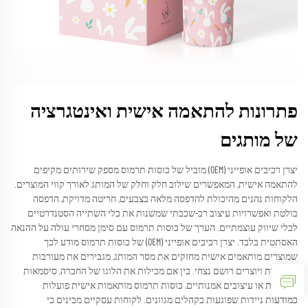
פתרונות להתאמה אישית ואינטגרציה
של מותגים
יצרן רכיבים אופייני (OEM) מוביל של כוסות תרמוס מספק שירותים מקיפים
להתאמה אישית, המאפשרים שילוב חלק וחלק של המותג לאורך קווי המוצרים.
הלקוחות נהנים מהיכולת להדפסה מלאה בצבעים, חריטה מדויקת, הדפסה
בולטת ואפשרויות עיצוב רב-שכבתי שמשנות את כלי השתייה הסטנדרטיים
לכלי שיווק עוצמתיים. הערך של כוסות תרמוס עם סימן מסחרי עולה על ההנאה
האסתטית בלבד. יצרן רכיבים אופייני (OEM) של כוסות תרמוס מודע לכך
שמוצרים מותאמים אישית מחזקים את מסר המותג, מגבירים את מעורבות
הלקוחות ויוצרים רושם נצחי. בין אם מכילות את הלוגו של החברה, סיסמאות
שיווקיות או עיצובים אמנותיים, כוסות תרמוס מותאמות אישית פועלות
כמודעות ניידות שפוגעות בקהלים מגוונים. לקוחות עסקיים מבינים כי