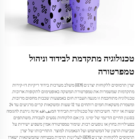
טכנולוגיה מתקדמת לבידוד וניהול
טמפרטורה
יצרן תרמוסים ללקוחות יצרנים (OEM) משלב מערכות בידוד ריקיות דו-קירות
מתקדמות שמשמרות את טמפרטורת המשקה באופטימום לתקופות ארוכות.
טכנולוגיה מתוחכמת זו מנעה העברת חום באמצעות שכבות מחסום מרובות,
ומשמרת משקאות חמים רותחים עד 12 שעות ומשקאות קרים מרגיעים עד 24
שעות או יותר. חשיבותה של טכנולוגיית הבידוד המتفוقة אינה ניתנת להגזמה
בסגנון החיים הדינמי של ימינו. בין אם הלקוחות נסעים לעבודה, משתתפים
בפעילויות בחוץ או נוסעים רבות, שימור טמפרטורה אמין משפיע ישירות על
שביעות הרצון של המשתמש ועל הנאמנות למוצר. התחייבותו של יצרן
תרמוסים ללקוחות יצרנים (OEM) לעליונות תרמית מבטיחה שהמשקאות ישארו