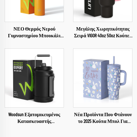
ΝΕΟ Θερμός Νερού
Μεγάλης Χωρητικότητας
Γυμναστηρίου Μπουκάλι
Σειρά VIGOR 40oz 50oz Κούπες
Νερού Κενού Μονωμένοι
Χάλκινες Κούπες σε ΧύδΗΝ
Θερμόσια Από Ανοξείδωτο
Καφές Θερμός 2024
Χάλυβα Για Αθλήματα
Woodsun Εξατομικευμένος
Νέα Προϊόντα Που Φτάνουν
Κατασκευαστής
το 2025 Κούπα Μπολ Για
Μπουκαλιού Νερού Κενού
Καφέ Κούπες Δώρο για το
Από Ανοξείδωτο Χάλυβα 1
Πάσχα