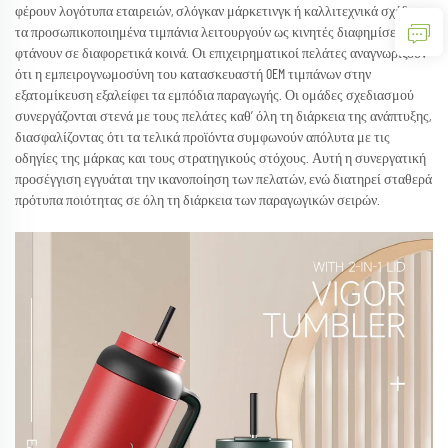
φέρουν λογότυπα εταιρειών, σλόγκαν μάρκετινγκ ή καλλιτεχνικά σχέδια,
τα προσωπικοποιημένα τιμπάνια λειτουργούν ως κινητές διαφημίσεις που
φτάνουν σε διαφορετικά κοινά. Οι επιχειρηματικοί πελάτες αναγνωρίζουν
ότι η εμπειρογνωμοσύνη του κατασκευαστή OEM τιμπάνων στην
εξατομίκευση εξαλείφει τα εμπόδια παραγωγής. Οι ομάδες σχεδιασμού
συνεργάζονται στενά με τους πελάτες καθ’ όλη τη διάρκεια της ανάπτυξης,
διασφαλίζοντας ότι τα τελικά προϊόντα συμφωνούν απόλυτα με τις
οδηγίες της μάρκας και τους στρατηγικούς στόχους. Αυτή η συνεργατική
προσέγγιση εγγυάται την ικανοποίηση των πελατών, ενώ διατηρεί σταθερά
πρότυπα ποιότητας σε όλη τη διάρκεια των παραγωγικών σειρών.