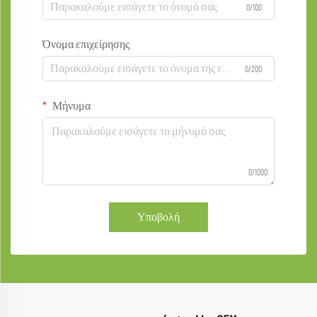
0/100
Όνομα επιχείρησης
0/200
Μήνυμα
0/1000
Υποβολή