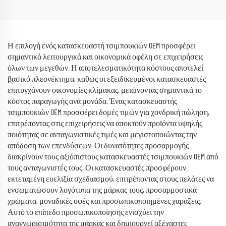
Γαλόνι
Η επιλογή ενός κατασκευαστή τσιμπουκιών OEM προσφέρει
σημαντικά λειτουργικά και οικονομικά οφέλη σε επιχειρήσεις
όλων των μεγεθών. Η αποτελεσματικότητα κόστους αποτελεί
βασικό πλεονέκτημα, καθώς οι εξειδικευμένοι κατασκευαστές
επιτυγχάνουν οικονομίες κλίμακας, μειώνοντας σημαντικά το
κόστος παραγωγής ανά μονάδα. Ένας κατασκευαστής
τσιμπουκιών OEM προσφέρει δομές τιμών για χονδρική πώληση,
επιτρέποντας στις επιχειρήσεις να αποκτούν προϊόντα υψηλής
ποιότητας σε ανταγωνιστικές τιμές και μεγιστοποιώντας την
απόδοση των επενδύσεων. Οι δυνατότητες προσαρμογής
διακρίνουν τους αξιόπιστους κατασκευαστές τσιμπουκιών OEM από
τους ανταγωνιστές τους. Οι κατασκευαστές προσφέρουν
εκτεταμένη ευελιξία σχεδιασμού, επιτρέποντας στους πελάτες να
ενσωματώσουν λογότυπα της μάρκας τους, προσαρμοστικά
χρώματα, μοναδικές υφές και προσωπικοποιημένες χαράξεις.
Αυτό το επίπεδο προσωπικοποίησης ενισχύει την
αναγνωρισιμότητα της μάρκας και δημιουργεί αξέχαστες