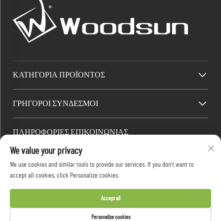
ΚΑΤΗΓΟΡΊΑ ΠΡΟΪΌΝΤΟΣ
ΓΡΉΓΟΡΟΙ ΣΎΝΔΕΣΜΟΙ
ΠΛΗΡΟΦΟΡΙΕΣ ΕΠΙΚΟΙΝΩΝΙΑΣ
We value your privacy
Factory/Office add : Βιομηχανική Ζώνη Dawang, Πόλη Heshan (νότια της
Εθνικής Ενδοχώρας Αυτοκινητοδρόμου 325), Yangjiang, Guangdong, Κίνα
We use cookies and similar tools to provide our services. If you don't want to
Email:
[email protected]
accept all cookies, click Personalize cookies.
Τηλ.:
+86-13376626036
Accept all
Πνευματικά δικαιώματα © 2026 Guangdong Woodsun Housewares Co., Ltd. Με
Personalize cookies