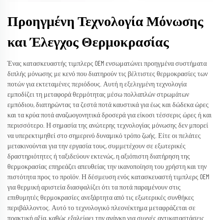
Προηγμένη Τεχνολογία Μόνωσης
και Έλεγχος Θερμοκρασίας
Ένας κατασκευαστής τιμπλερς OEM ενσωματώνει προηγμένα συστήματα
διπλής μόνωσης με κενό που διατηρούν τις βέλτιστες θερμοκρασίες των
ποτών για εκτεταμένες περιόδους. Αυτή η εξελιγμένη τεχνολογία
εμποδίζει τη μεταφορά θερμότητας μέσω πολλαπλών στρωμάτων
εμπόδιου, διατηρώντας τα ζεστά ποτά καυστικά για έως και δώδεκα ώρες
και τα κρύα ποτά αναζωογονητικά δροσερά για είκοσι τέσσερις ώρες ή και
περισσότερο. Η σημασία της ανώτερης τεχνολογίας μόνωσης δεν μπορεί
να υπερεκτιμηθεί στο σημερινό δυναμικό τρόπο ζωής. Είτε οι πελάτες
μετακινούνται για την εργασία τους, συμμετέχουν σε εξωτερικές
δραστηριότητες ή ταξιδεύουν εκτενώς, η αξιόπιστη διατήρηση της
θερμοκρασίας επηρεάζει απευθείας την ικανοποίηση του χρήστη και την
πιστότητα προς το προϊόν. Η δέσμευση ενός κατασκευαστή τιμπλερς OEM
για θερμική αριστεία διασφαλίζει ότι τα ποτά παραμένουν στις
επιθυμητές θερμοκρασίες ανεξάρτητα από τις εξωτερικές συνθήκες
περιβάλλοντος. Αυτό το τεχνολογικό πλεονέκτημα μεταφράζεται σε
πρακτική αξία, καθώς εξαλείφει την ανάγκη για συχνές αντικαταστάσεις