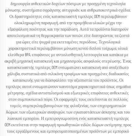
δημιουργία ανθεκτικών δοχείων πόσιμων με προηγμένη τεχνολογία
μόνωσης, συστήματα σφράγισης αντιρρυάν, και ανθρωποκεντρικά σχέδια.
Οι δραστηριότητες ενός κατασκευαστή τιμπλερς OEM περιλαμβάνουν
ολοκληρωμένη παραγωγή, από την προμήθεια υλικών μέχρι την
εξασφάλιση ποιότητας και την παράδοση. Αυτά τα προϊόντα διατηρούν
αποτελεσματικά τη θερμοκρασία των ποτών, είτε διατηρώντας τα ζεστά
για ώρες είτε ψυχρά για εκτεταμένες περιόδους. Τεχνολογικά
χαρακτηριστικά περιλαμβάνουν μόνωση κενού διπλού τοίχωμα, υλικά
ελεύθερα BPA, επιφάνειες με αντιολισθητική λειτουργία και καπάκια με
ακριβή μηχανική κατασκευή και μηχανισμούς ασφαλούς στερέωσης. Ένας
κατασκευαστής τιμπλερς OEM ενσωματώνει κατασκευή από ανοξείδωτο
χάλυβα, συστατικά από σιλικόνη τροφίμων και προηγμένες διαδικασίες
κατασκευής για να διασφαλίσει την αξιοπιστία του προϊόντος. Οι
τιμπλερς αυτοί ενσωματώνουν καινοτόμα χαρακτηριστικά όπως σημάδια
μέτρησης, σχέδια αντισπιλισμού και εξωτερικές επιφάνειες ανθεκτικές
στον συμπυκνωτικό πόρο. Οι εφαρμογές τους εκτείνονται σε πολλούς
τομείς, συμπεριλαμβανομένων της φιλοξενίας, των επιχειρηματικών
δώρων, των εξωτερικών αναψυχών, των εγκαταστάσεων άσκησης και του
λιανικού εμπορίου. Η εμπειρογνωμοσύνη ενός κατασκευαστή τιμπλερς
OEM εκτείνεται στην παραγωγή προωθητικών ειδών, δώρων εκτίμησης προς
τους εργαζόμενους και εμπορευματοποιημένων προϊόντων με εμπορικό