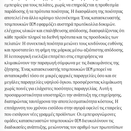
εμπειρίες για τους πελάτες, χωρίς να επηρεάζεται η προθεσμία
παράδοσης ή τα πρότυπα ποιότητας. Η διασφάλιση της ποιότητας
αποτελεί ένα άλλο κρίσιμο πλεονέκτημα. Ένας κατασκευαστής
τσιμπουκιών OEM εφαρμόζει αυστηρά πρωτόκολλα δοκιμών,
ελέγχους υλικών και επαλήθευσης απόδοσης, διασφαλίζοντας ότι
κάθε προϊόν πληροί τα διεθνή πρότυπα και τις προσδοκίες των
πελατών. Η συνεκτική ποιότητα μειώνει τους κινδύνους ευθύνης
και προστατεύει τη φήμη της μάρκας μέσω αξιόπιστης απόδοσης.
Η λειτουργική ευελιξία επιτρέπει στις επιχειρήσεις να
κλιμακώνουν την παραγωγή σύμφωνα με τις διακυμάνσεις της
ζήτησης. Ένας κατασκευαστής τσιμπουκιών OEM μπορεί να
ανταποκριθεί τόσο σε μικρές αρχικές παραγγελίες όσο και σε
μεγάλες παραγγελίες υψηλού όγκου, προσφέροντας κλιμάκωση
χωρίς ποινές για ελάχιστες ποσότητες παραγγελίας. Αυτή η
προσαρμοστικότητα υποστηρίζει την ανάπτυξη της επιχείρησης,
διατηρώντας ταυτόχρονα την αποτελεσματικότητα κόστους. Η
επιτάχυνση του χρόνου εισόδου στην αγορά οφελεί τις εταιρείες
που εισάγουν νέες γραμμές προϊόντων. Οι εμπειρογνώμονες
ομάδες κατασκευαστών τσιμπουκιών OEM διευκολύνουν τις
διαδικασίες ανάπτυξης, μειώνοντας τον αριθμό των πρωτοτύπων