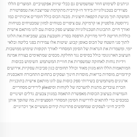
וניתנים לשימוש חוזר שמשמשים גם ככלי שיווק אפקטיביים. המוצרים הללו
מצוידים בטכנולוגיית בידוד דו-קירבית מתקדמת שמייצבת את טמפרטורת
המשקה תוך מניעת הקפאה חיצונית. מבנה הכוס כולל חומרים איכותיים כמו
נירוסטה, פלסטיק או קרמיקה, עם ציפויים בטוחים למזון שמבטיחים בטיחות
ואורך חיים. התכונות הטכנולוגיות שמציע ספק כוסות עם לוגו מותאם אישית
כוללות חריטה לייזר מדויקת, הדפסה בסריג והטבעת צבע, שמביאות את הלוגו
לתוך פני השטח של הכוס באופן קבוע. שיטות אלו עמידות בפני בליטה ובלאי
יומי, ומשמרות את הנראות של הסימן המסחרי לאורך תקופות שימוש ממושכות.
העיצוב הארגונומי כולל בסיסים נגד החלקה, מכסים שמתאימים בצורה אמינה
וידיות נוחות לאחזקה שמשפרות את חוויית המשתמש. השימוש בכוסות
המותאמות הללו הוא מגוון מאוד וכולל תחומים כגון סביבות עסקיות, אירועים
קידומיים, מוסדות בריאות, מוסדות חינוך ועסקים בתחום התחבורה והאכסניה.
ארגונים משתמשים בשירותי ספק כוסות עם לוגו מותאם אישית בתוכניות
הכרת עובדים, מתנות להערכה של לקוחות וסיפplies לירידים מסחריים.
הגמישות בעיצוב הכוסות מאפשרת התאמה במגוון צבעים, גדלים ושינויים
במכסים כדי להתאים לדרישות הסימן המסחרי הספציפיות, מה שהופך אותן
לרכיב חיוני לעסקים שמחפשים פתרונות קידום מעשיים אך זיכרוניים.