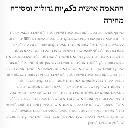
התאמה אישית בكمיות גדולות ומסירה
מהירה
שיתוף פעולה עם ספק כוסות מותאמות אישית עם הלוגו שלכם מספק יכולת
הרחבה יוצאת דופן לפרויקטים שמתמקדים בהזמנות קטנות של 100 יחידות ועד
לקמפיינים ענקיים של הפצה ארגונית. ספקי מקצוע שומרים על קיבולת ייצור
ומערכות ניהול מלאי שמאפשרות השלמה מהירה של ההזמנות ללא פגיעה
בתקנים האיכותיים. הספק המותאם אישית לכוסות עם הלוגו שלכם מתאם את
עצמו באופן חלק ללוחות הזמנים הדחופים, מה שהופך אותו לאידיאלי למבצעי
שיווק דחופים, לצורך מתנות ארגוניות באחרונה, ולפיצוץ אירועים. הזמנה גדולה
דרך ספק כוסות מותאמות אישית עם הלוגו שלכם מפחיתה באופן משמעותי את
המחיר ליחידה, מה שמאפשר לארגונים שמעורבים בתקציב להגביר את
ההשפעה השיווקית שלהם. זרימות ייצור יעילות ויחסים אסטרטגיים עם
הספקים מאפשרים משלוח ומסירה מהירים יותר בהשוואה לייצור פנימי. ספק
מהימן של כוסות מותאמות אישית עם הלוגו שלכם מטפל במורכבות הכוללת
אישור עיצוב, רכש חומרים, ביצוע התאמה אישית, אימות איכות ותיאום לוגיסטי.
מודל השירות המקיף הזה מעלה את העומס הפעולי מצוותכם, ומאפשר לכם
להתמקד בפעילויות הליבה של העסק תוך הבטחה שפריטי השיווק יגיעו מוכנים
לחלוטין ומוכנים לפיצוץ.