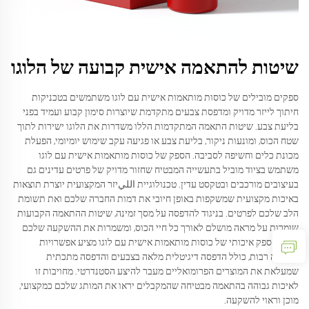
שיטות להתאמה אישית קבועה של הלוגו
ספקים מובילים של כוסות מותאמות אישית עם לוגו משתמשים בטכניקות
חיתוך לייזר מדויק ומדפסת צבעים מתקדמת שיוצרות סימון קבוע ועמיד בפני
בליעת צבע. שיטות התאמה המתקדמות הללו משדרות את הלוגו ישירות לתוך
שטח הכוס, ומונעות ניקור, בליעת צבע או פגיעה עקב שימוש יומיומי, הפעלת
מכונת כלים וחשיפה לסביבה. הספק של כוסות מותאמות אישית עם לוגו
משתמש בציוד מוביל בתעשייה המבטיח שחזור מדויק של פרטים עדינים גם
בעיצובים מורכבים ובטקסט עדין. טכנולוגיית الليיזר המקצועית יוצרת תוצאות
באיכות מקצועית שמשקפות באופן חיובי את דמות החברה שלכם ואת תשומת
הלב שלכם לפרטים. בניגוד להדפסה על מסך זמינה, שיטות ההתאמה הקבועות
שומרות על מראה מושלם לאורך כל חיי הכוס, ומשמרות את ההשקעה שלכם
במותג. ספק איכותי של כוסות מותאמות אישית עם לוגו מציע אפשרויות
התאמה רבות, כולל הדפסה דיגיטלית מלאה בצבעים והדפסה מתכתית
שמעלאת את המוצרים הפרומואליים מעבר להיצע הסטנדרטי. מחויבות זו
לאיכות גבוהה בהתאמה מבטיחה שהמקבלים יראו את המותג שלכם כמקצועי,
מוכן וראוי להשקעה.