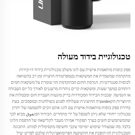
טכנולוגיית בידוד מעולה
ספק כוסות מותאמות אישית עם לוגו משלב טכנולוגיית בידוד דו-קירות
מתקדמת שמשמרת את המשקאות בטמפרטורה הרצויה זמן רב בהשוואה
לכוסות סטנדרטיות. הנדסת החום המתקדמת הזו שומרת על משקאות חמים
רותחים במשך שעות, ומשקאות קרים נותרות מרעננים לאורך כל יום העבודה
או הנסיעה. שכבות הבידוד המבודדות בריק מונעות העברת חום ומבטלות את
היווצרות הקondenציה החיצונית שעלולה לפגוע בשולחנות ובמסמכים. בעת
בחירת ספק כוסות מותאמות אישית עם לוגו, אתם זוכים להטמעה של יתרון
טכנולוגי ייחודי שלא ניתן לשכפל על ידי מתחרים. הבידוד המتفوق מביא לכך
שהמשתמשים חשים בערך תפקודי אמיתי מעבר לקלישאה של הדפסת הלוגו
בלבד, מה שמעודד שימוש יומיומי עקבי וחשיפה מקסימלית למותג. התכונה
הטכנולוגית הזו הופכת את ההשקעה הפרומואציונלית שלכם לפריט יעיל