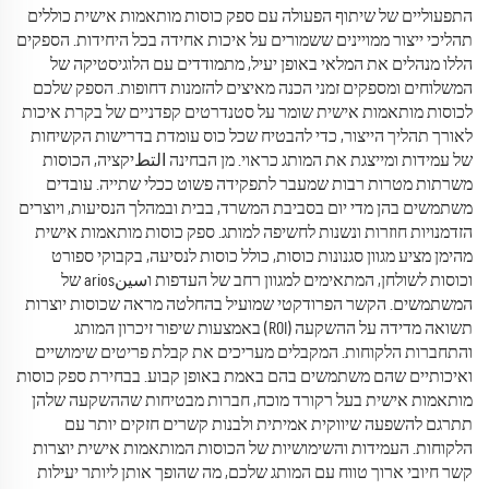
התפעוליים של שיתוף הפעולה עם ספק כוסות מותאמות אישית כוללים
תהליכי ייצור ממויינים ששמורים על איכות אחידה בכל היחידות. הספקים
הללו מנהלים את המלאי באופן יעיל, מתמודדים עם הלוגיסטיקה של
המשלוחים ומספקים זמני הכנה מאיצים להזמנות דחופות. הספק שלכם
לכוסות מותאמות אישית שומר על סטנדרטים קפדניים של בקרת איכות
לאורך תהליך הייצור, כדי להבטיח שכל כוס עומדת בדרישות הקשיחות
של עמידות ומייצגת את המותג כראוי. מן הבחינה التطיקציה, הכוסות
משרתות מטרות רבות שמעבר לתפקידה פשוט ככלי שתייה. עובדים
משתמשים בהן מדי יום בסביבת המשרד, בבית ובמהלך הנסיעות, ויוצרים
הזדמנויות חוזרות ונשנות לחשיפה למותג. ספק כוסות מותאמות אישית
מהימן מציע מגוון סגנונות כוסות, כולל כוסות לנסיעה, בקבוקי ספורט
וכוסות לשולחן, המתאימים למגוון רחב של העדפות וسينarios של
המשתמשים. הקשר הפרודקטי שמועיל בהחלטה מראה שכוסות יוצרות
תשואה מדידה על ההשקעה (ROI) באמצעות שיפור זיכרון המותג
והתחברות הלקוחות. המקבלים מעריכים את קבלת פריטים שימושיים
ואיכותיים שהם משתמשים בהם באמת באופן קבוע. בבחירת ספק כוסות
מותאמות אישית בעל רקורד מוכח, חברות מבטיחות שההשקעה שלהן
תתרגם להשפעה שיווקית אמיתית ולבנות קשרים חזקים יותר עם
הלקוחות. העמידות והשימושיות של הכוסות המותאמות אישית יוצרות
קשר חיובי ארוך טווח עם המותג שלכם, מה שהופך אותן ליותר יעילות