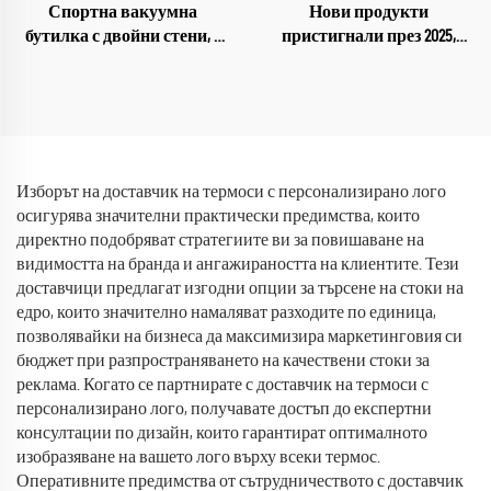
Спортна вакуумна
Нови продукти
бутилка с двойни стени, с
пристигнали през 2025,
широк отвор,
тъмблър за кафе, чаша,
персонализирана за
подарък за Великден
спортна зала, с
термоизолация, бутилки за
вода с вакуумна изолация
Изборът на доставчик на термоси с персонализирано лого
осигурява значителни практически предимства, които
директно подобряват стратегиите ви за повишаване на
видимостта на бранда и ангажираността на клиентите. Тези
доставчици предлагат изгодни опции за търсене на стоки на
едро, които значително намаляват разходите по единица,
позволявайки на бизнеса да максимизира маркетинговия си
бюджет при разпространяването на качествени стоки за
реклама. Когато се партнирате с доставчик на термоси с
персонализирано лого, получавате достъп до експертни
консултации по дизайн, които гарантират оптималното
изобразяване на вашето лого върху всеки термос.
Оперативните предимства от сътрудничеството с доставчик