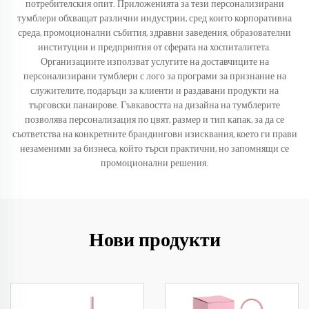
потребителския опит. Приложенията за тези персонализирани
тумблери обхващат различни индустрии, сред които корпоративна
среда, промоционални събития, здравни заведения, образователни
институции и предприятия от сферата на хоспиталитета.
Организациите използват услугите на доставчиците на
персонализирани тумблери с лого за програми за признание на
служителите, подаръци за клиенти и раздавани продукти на
търговски панаирове. Гъвкавостта на дизайна на тумблерите
позволява персонализация по цвят, размер и тип капак, за да се
съответства на конкретните брандингови изисквания, което ги прави
незаменими за бизнеса, който търси практични, но запомнящи се
промоционални решения.
Нови продукти