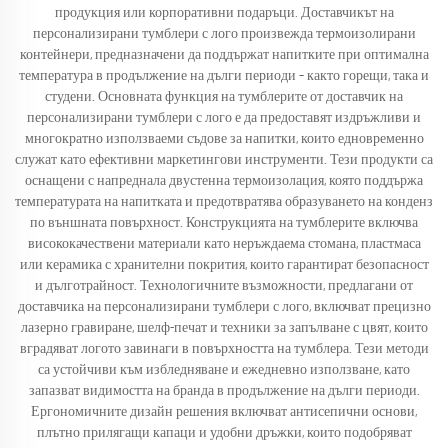
продукция или корпоративни подаръци. Доставчикът на
персонализирани тумблери с лого произвежда термоизолирани
контейнери, предназначени да поддържат напитките при оптимална
температура в продължение на дълги периоди – както горещи, така и
студени. Основната функция на тумблерите от доставчик на
персонализирани тумблери с лого е да предоставят издръжливи и
многократно използваеми съдове за напитки, които едновременно
служат като ефективни маркетингови инструменти. Тези продукти са
оснащени с напреднала двустенна термоизолация, която поддържа
температурата на напитката и предотвратява образуването на конденз
по външната повърхност. Конструкцията на тумблерите включва
висококачествени материали като неръждаема стомана, пластмаса
или керамика с хранителни покрития, които гарантират безопасност
и дълготрайност. Технологичните възможности, предлагани от
доставчика на персонализирани тумблери с лого, включват прецизно
лазерно гравиране, шелф-печат и техники за запълване с цвят, които
вградяват логото завинаги в повърхността на тумблера. Тези методи
са устойчиви към избледняване и ежедневно използване, като
запазват видимостта на бранда в продължение на дълги периоди.
Ергономичните дизайн решения включват антисепични основи,
плътно прилягащи капаци и удобни дръжки, които подобряват