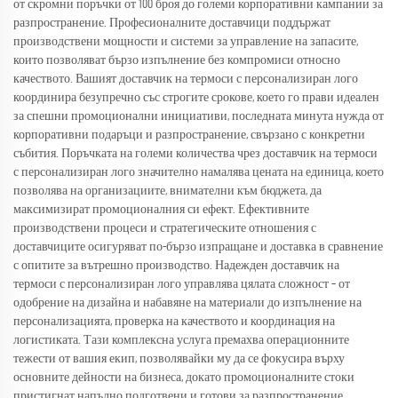
от скромни поръчки от 100 броя до големи корпоративни кампании за
разпространение. Професионалните доставчици поддържат
производствени мощности и системи за управление на запасите,
които позволяват бързо изпълнение без компромиси относно
качеството. Вашият доставчик на термоси с персонализиран лого
координира безупречно със строгите срокове, което го прави идеален
за спешни промоционални инициативи, последната минута нужда от
корпоративни подаръци и разпространение, свързано с конкретни
събития. Поръчката на големи количества чрез доставчик на термоси
с персонализиран лого значително намалява цената на единица, което
позволява на организациите, внимателни към бюджета, да
максимизират промоционалния си ефект. Ефективните
производствени процеси и стратегическите отношения с
доставчиците осигуряват по-бързо изпращане и доставка в сравнение
с опитите за вътрешно производство. Надежден доставчик на
термоси с персонализиран лого управлява цялата сложност – от
одобрение на дизайна и набавяне на материали до изпълнение на
персонализацията, проверка на качеството и координация на
логистиката. Тази комплексна услуга премахва операционните
тежести от вашия екип, позволявайки му да се фокусира върху
основните дейности на бизнеса, докато промоционалните стоки
пристигнат напълно подготвени и готови за разпространение.