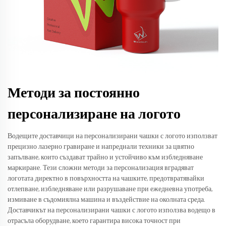
Методи за постоянно
персонализиране на логото
Водещите доставчици на персонализирани чашки с логото използват
прецизно лазерно гравиране и напреднали техники за цвятно
запълване, които създават трайно и устойчиво към избледняване
маркиране. Тези сложни методи за персонализация вградяват
логотата директно в повърхността на чашките, предотвратявайки
отлепване, избледняване или разрушаване при ежедневна употреба,
измиване в съдомиялна машина и въздействие на околната среда.
Доставчикът на персонализирани чашки с логото използва водещо в
отрасъла оборудване, което гарантира висока точност при