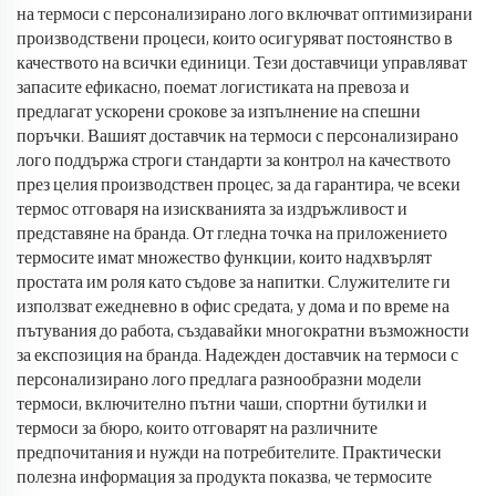
на термоси с персонализирано лого включват оптимизирани
производствени процеси, които осигуряват постоянство в
качеството на всички единици. Тези доставчици управляват
запасите ефикасно, поемат логистиката на превоза и
предлагат ускорени срокове за изпълнение на спешни
поръчки. Вашият доставчик на термоси с персонализирано
лого поддържа строги стандарти за контрол на качеството
през целия производствен процес, за да гарантира, че всеки
термос отговаря на изискванията за издръжливост и
представяне на бранда. От гледна точка на приложението
термосите имат множество функции, които надхвърлят
простата им роля като съдове за напитки. Служителите ги
използват ежедневно в офис средата, у дома и по време на
пътувания до работа, създавайки многократни възможности
за експозиция на бранда. Надежден доставчик на термоси с
персонализирано лого предлага разнообразни модели
термоси, включително пътни чаши, спортни бутилки и
термоси за бюро, които отговарят на различните
предпочитания и нужди на потребителите. Практически
полезна информация за продукта показва, че термосите