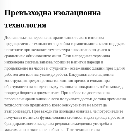
Превъзходна изолационна
технология
Доставчикът на персонализирани чашки с лого използва
предовременна технология за двойна термоизолация, която поддържа
напитките при желаната температура значително по-дълго в
сравнение с обикновените чаши. Тази напреднала термична
инженерна система запазва горещите напитки парещи в
продължение на часове и студените – освежаващо хладни през целия
работен ден или пътуване до работа. Вакуумната изолационна
конструкция предотвратява топлинния пренос и елиминира
образуването на конденз върху външната повърхност, който може да
повреди бюрото и документите. При избора на доставчик на
персонализирани чашки с лого получавате достъп до това премиално
технологично предимство, което конкурентите не могат да
възпроизведат. Превъзходната изолация означава, че потребителите
получават истинска функционална стойност, надхвърляща простото
брандиране, което насърчава редовната ежедневна употреба и
максимално разкриване на бранда. Тази технологична