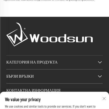
КАТЕГОРИЯ НА ПРОДУКТА
БЪРЗИ ВРЪЗКИ
КОНТАКТНА ИНФОРМАЦИЯ
We value your privacy
Factory/Office add : Индустриална зона Dawang, град Хешан (южно от
национално шосе 325), Янцзян, провинция Гуандун, Китай
We use cookies and similar tools to provide our services. If you don't want to
Имейл:
[email protected]