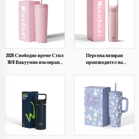
2026 Свободно време Стил
Персонализиран
18/8 Вакуумно изолирана
производител на
чаша-термос с капаче и
многократно използваеми
сламка за вода
термоси от неръждаема
стомана за деца