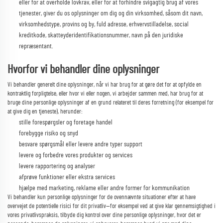
eller for at overholde lovkrav, eller for at forhindre svigagtig brug af vores
tjenester, giver du os oplysninger om dig og din virksomhed, såsom dit navn,
virksomhedstype, provins og by, fuld adresse, erhvervstilladelse, social
kreditkode, skatteyderidentifikationsnummer, navn på den juridiske
repræsentant.
Hvorfor vi behandler dine oplysninger
Vi behandler generelt
dine oplysninger, når vi har brug for at gøre det for at opfylde en
kontraktlig forpligtelse, eller hvor vi eller nogen, vi arbejder sammen med, har brug for at
bruge dine personlige oplysninger af en grund relateret til deres forretning (for eksempel for
at give dig en tjeneste), herunder:
stille forespørgsler og foretage handel
forebygge risiko og snyd
besvare spørgsmål eller levere andre typer support
levere og forbedre vores produkter og services
levere rapportering og analyser
afprøve funktioner eller ekstra services
hjælpe med marketing, reklame eller andre former for kommunikation
Vi behandler kun personlige oplysninger for de ovennævnte situationer efter at have
overvejet de potentielle risici for dit privatliv—for eksempel ved at give klar gennemsigtighed i
vores privatlivspraksis, tilbyde dig kontrol over dine personlige oplysninger, hvor det er