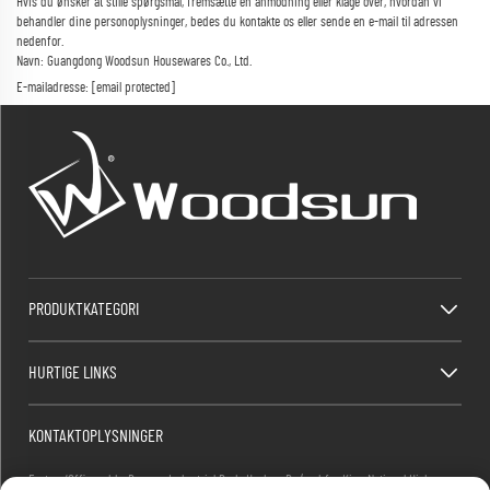
Hvis du ønsker at stille spørgsmål, fremsætte en anmodning eller klage over, hvordan vi
behandler dine personoplysninger, bedes du kontakte os eller sende en e-mail til adressen
nedenfor.
Navn: Guangdong Woodsun Housewares Co., Ltd.
E-mailadresse:
[email protected]
PRODUKTKATEGORI
HURTIGE LINKS
KONTAKTOPLYSNINGER
Factory/Office add : Dawang Industrial Park, Heshan By (syd for Kina National Highway