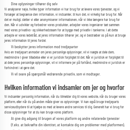
Dine oplysninger tilhører dig selv
Vi analyserer nøje, hvilke typer information vi har brug for at levere vores tjenester, og vi
forsøger at begrænse den information, vi indsamler, til kun det, vi virkelig har brug for. Når
det er muligt, sletter vi eller anonymiserer informationen, når vi ikke længere har brug for
den. Når vi udvikler og forbedrer vores produkter, arbejder vores ingeniører tæt sammen
med vores privatlivs- og sikkerhedsteam for at bygge med privatliv i tankerne. I alt dette
arbejde er vores ledetråd, at jeres information tilhører jer, og vi bestræber os på kun at bruge
jeres information til jeres fordel.
Vi beskytter jeres information mod tredjeparter
Hvis en tredjepart anmoder om jeres personlige oplysninger, vil vi nægte at dele dem,
medmindre I giver tilladelse eller vi er juridisk forpligtet til det. Når vi juridisk er forpligtet til
at dele jeres personlige oplysninger, vil vi informere jer på forhånd, medmindre vi juridisk er
forhindret i at gøre det.
Vi vil svare på spørgsmål vedrørende privatliv, som vi modtager.
Hvilken information vi indsamler om jer og hvorfor
Vi indsamler personlig information, når du tilmelder dig til vores website, når du bruger vores
platform, eller når du på anden måde giver os oplysninger. Vi kan også bruge tredjeparts
serviceudbydere til at hjælpe os med at levere andre services til dig. Generelt har vi brug for
disse oplysninger for at du kan bruge vores platform.
At give dig adgang til brugen af vores platform og andre relaterede tjenester
(f.eks. at bekræfte din identitet, at kontakte dig om problemer med platformen),