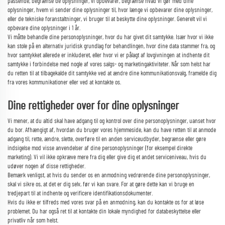
passende, begrænse de oplysninger, vi opbevarer, begrænse hvad vi gør med dine
oplysninger, hvem vi sender dine oplysninger til, hvor længe vi opbevarer dine oplysninger,
eller de tekniske foranstaltninger, vi bruger til at beskytte dine oplysninger. Generelt vil vi
opbevare dine oplysninger i 1
år.
Vi måtte behandle dine personoplysninger, hvor du har givet dit samtykke. Især hvor vi ikke
kan stole på en alternativ juridisk grundlag for behandlingen, hvor dine data stammer fra, og
hvor samtykket allerede er inkluderet, eller hvor vi er pålagt af lovgivningen at indhente dit
samtykke i forbindelse med nogle af vores salgs- og marketingaktiviteter. Når som helst har
du retten til at tilbagekalde dit samtykke ved at ændre dine kommunikationsvalg, framelde dig
fra vores kommunikationer eller ved at kontakte os.
Dine rettigheder over for dine oplysninger
Vi mener, at du altid skal have adgang til og kontrol over dine personoplysninger, uanset hvor
du bor. Afhængigt af, hvordan du bruger vores hjemmeside, kan du have retten til at anmode
adgang til, rette, ændre, slette, overføre til en anden serviceudbyder, begrænse eller gøre
indsigelse mod visse anvendelser af dine personoplysninger (for eksempel direkte
marketing). Vi vil ikke opkræve mere fra dig eller give dig et andet serviceniveau, hvis du
udøver nogen af disse rettigheder.
Bemærk venligst, at hvis du sender os en anmodning vedrørende dine personoplysninger,
skal vi sikre os, at det er dig selv, før vi kan svare. For at gøre dette kan vi bruge en
tredjepart til at indhente og verificere identifikationsdokumenter.
Hvis du ikke er tilfreds med vores svar på en anmodning, kan du kontakte os for at løse
problemet. Du har også ret til at kontakte din lokale myndighed for databeskyttelse eller
privatliv når som helst.