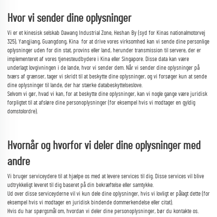
Hvor vi sender dine oplysninger
Vi er et kinesisk selskab Dawang Industrial Zone, Heshan By (syd for Kinas nationalmotorvej
325), Yangjiang, Guangdong, Kina
for at drive vores virksomhed kan vi sende dine personlige
oplysninger uden for din stat, provins eller land, herunder transmission til servere, der er
implementeret af vores tjenesteudbydere i Kina eller Singapore. Disse data kan være
underlagt lovgivningen i de lande, hvor vi sender dem. Når vi sender dine oplysninger på
tværs af grænser, tager vi skridt til at beskytte dine oplysninger, og vi forsøger kun at sende
dine oplysninger til lande, der har stærke databeskyttelseslove.
Selvom vi gør, hvad vi kan, for at beskytte dine oplysninger, kan vi nogle gange være juridisk
forpligtet til at afsløre dine personoplysninger (for eksempel hvis vi modtager en gyldig
domstolordre).
Hvornår og hvorfor vi deler dine oplysninger med
andre
Vi bruger serviceydere til at hjælpe os med at levere services til dig. Disse services vil blive
udtrykkeligt leveret til dig baseret på din bekræftelse eller samtykke.
Ud over disse serviceyderne vil vi kun dele dine oplysninger, hvis vi lovligt er pålagt dette (for
eksempel hvis vi modtager en juridisk bindende dommerkendelse eller citat).
Hvis du har spørgsmål om, hvordan vi deler dine personoplysninger, bør du kontakte os.