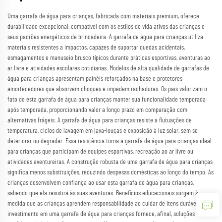
Uma garrafa de água para crianças, fabricada com materiais premium, oferece
durabilidade excepcional, compatível com os estilos de vida ativos das crianças e
seus padrões energéticos de brincadeira. A garrafa de água para crianças utiliza
materiais resistentes a impactos, capazes de suportar quedas acidentais,
esmagamentos e manuseio brusco típicos durante práticas esportivas, aventuras ao
ar livre e atividades escolares cotidianas. Modelos de alta qualidade de garrafas de
água para crianças apresentam painéis reforçados na base e protetores
amortecedores que absorvem choques e impedem rachaduras. Os pais valorizam o
fato de esta garrafa de água para crianças manter sua funcionalidade temporada
após temporada, proporcionando valor a longo prazo em comparação com
alternativas frágeis. A garrafa de água para crianças resiste a flutuações de
temperatura, ciclos de lavagem em lava-louças e exposição à luz solar, sem se
deteriorar ou degradar. Essa resistência torna a garrafa de água para crianças ideal
para crianças que participam de equipes esportivas, recreação ao ar livre ou
atividades aventureiras. A construção robusta de uma garrafa de água para crianças
significa menos substituições, reduzindo despesas domésticas ao longo do tempo. As
crianças desenvolvem confiança ao usar esta garrafa de água para crianças,
sabendo que ela resistirá às suas aventuras. Benefícios educacionais surgem à
medida que as crianças aprendem responsabilidade ao cuidar de itens duráveis. O
investimento em uma garrafa de água para crianças fornece, afinal, soluções