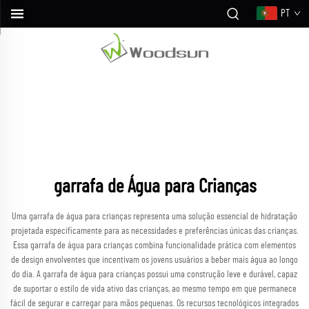
PT
garrafa de Água para Crianças
Uma garrafa de água para crianças representa uma solução essencial de hidratação
projetada especificamente para as necessidades e preferências únicas das crianças.
Essa garrafa de água para crianças combina funcionalidade prática com elementos
de design envolventes que incentivam os jovens usuários a beber mais água ao longo
do dia. A garrafa de água para crianças possui uma construção leve e durável, capaz
de suportar o estilo de vida ativo das crianças, ao mesmo tempo em que permanece
fácil de segurar e carregar para mãos pequenas. Os recursos tecnológicos integrados