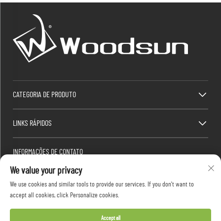
CATEGORIA DE PRODUTO
LINKS RÁPIDOS
INFORMAÇÕES DE CONTATO
We value your privacy
Factory/Office add : Zona Industrial Dawang, Heshan Town (ao sul da Estrada Nacional da
China 325), Yangjiang, Guangdong, China
We use cookies and similar tools to provide our services. If you don't want to
E-mail:
[email protected]
accept all cookies, click Personalize cookies.
Tel.:
+86-13376626036
Accept all