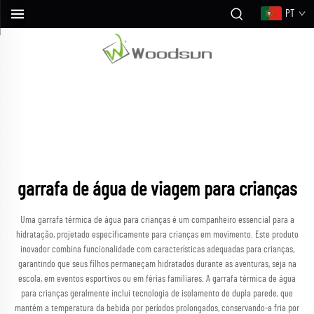
PT
garrafa de água de viagem para crianças
Uma garrafa térmica de água para crianças é um companheiro essencial para a
hidratação, projetado especificamente para crianças em movimento. Este produto
inovador combina funcionalidade com características adequadas para crianças,
garantindo que seus filhos permaneçam hidratados durante as aventuras, seja na
escola, em eventos esportivos ou em férias familiares. A garrafa térmica de água
para crianças geralmente inclui tecnologia de isolamento de dupla parede, que
mantém a temperatura da bebida por períodos prolongados, conservando-a fria por