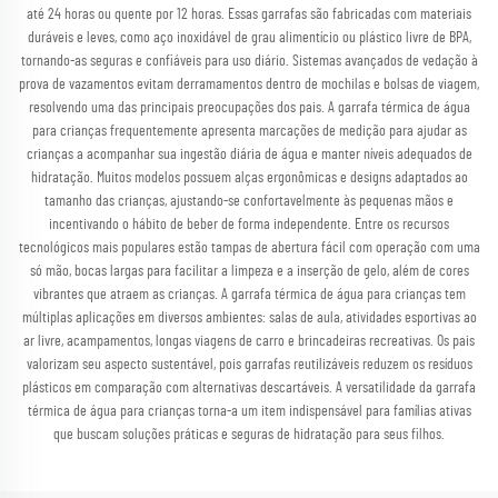
até 24 horas ou quente por 12 horas. Essas garrafas são fabricadas com materiais
duráveis e leves, como aço inoxidável de grau alimentício ou plástico livre de BPA,
tornando-as seguras e confiáveis para uso diário. Sistemas avançados de vedação à
prova de vazamentos evitam derramamentos dentro de mochilas e bolsas de viagem,
resolvendo uma das principais preocupações dos pais. A garrafa térmica de água
para crianças frequentemente apresenta marcações de medição para ajudar as
crianças a acompanhar sua ingestão diária de água e manter níveis adequados de
hidratação. Muitos modelos possuem alças ergonômicas e designs adaptados ao
tamanho das crianças, ajustando-se confortavelmente às pequenas mãos e
incentivando o hábito de beber de forma independente. Entre os recursos
tecnológicos mais populares estão tampas de abertura fácil com operação com uma
só mão, bocas largas para facilitar a limpeza e a inserção de gelo, além de cores
vibrantes que atraem as crianças. A garrafa térmica de água para crianças tem
múltiplas aplicações em diversos ambientes: salas de aula, atividades esportivas ao
ar livre, acampamentos, longas viagens de carro e brincadeiras recreativas. Os pais
valorizam seu aspecto sustentável, pois garrafas reutilizáveis reduzem os resíduos
plásticos em comparação com alternativas descartáveis. A versatilidade da garrafa
térmica de água para crianças torna-a um item indispensável para famílias ativas
que buscam soluções práticas e seguras de hidratação para seus filhos.