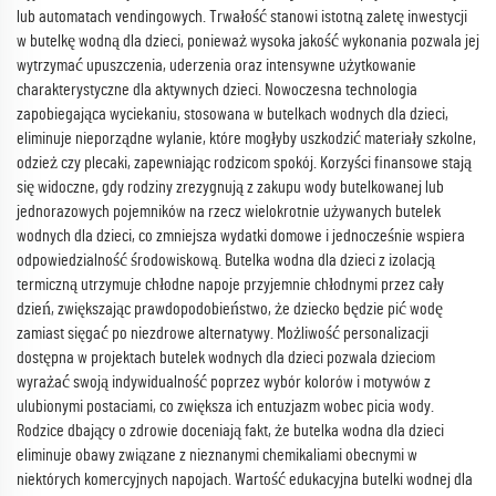
lub automatach vendingowych. Trwałość stanowi istotną zaletę inwestycji
w butelkę wodną dla dzieci, ponieważ wysoka jakość wykonania pozwala jej
wytrzymać upuszczenia, uderzenia oraz intensywne użytkowanie
charakterystyczne dla aktywnych dzieci. Nowoczesna technologia
zapobiegająca wyciekaniu, stosowana w butelkach wodnych dla dzieci,
eliminuje nieporządne wylanie, które mogłyby uszkodzić materiały szkolne,
odzież czy plecaki, zapewniając rodzicom spokój. Korzyści finansowe stają
się widoczne, gdy rodziny zrezygnują z zakupu wody butelkowanej lub
jednorazowych pojemników na rzecz wielokrotnie używanych butelek
wodnych dla dzieci, co zmniejsza wydatki domowe i jednocześnie wspiera
odpowiedzialność środowiskową. Butelka wodna dla dzieci z izolacją
termiczną utrzymuje chłodne napoje przyjemnie chłodnymi przez cały
dzień, zwiększając prawdopodobieństwo, że dziecko będzie pić wodę
zamiast sięgać po niezdrowe alternatywy. Możliwość personalizacji
dostępna w projektach butelek wodnych dla dzieci pozwala dzieciom
wyrażać swoją indywidualność poprzez wybór kolorów i motywów z
ulubionymi postaciami, co zwiększa ich entuzjazm wobec picia wody.
Rodzice dbający o zdrowie doceniają fakt, że butelka wodna dla dzieci
eliminuje obawy związane z nieznanymi chemikaliami obecnymi w
niektórych komercyjnych napojach. Wartość edukacyjna butelki wodnej dla