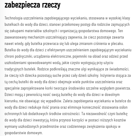
zabezpiecza rzeczy
Technologia uszczelnienia zapobiegającego wyciekaniu, stosowana w wysokiej klasy
butelkach do wody dla dzieci, stanowi przełomowy postęp dla rodziców zajmujących
się zakupami materiałów szkolnych i organizacją gospodarstwa domowego. Ten
zaawansowany mechanizm uszczelniający zapewnia, że ciecz pozostaje zawarta
nawet wtedy, gdy butelka przewraca się lub ulega zmianom ciśnienia w plecaku.
Butelka do wody dla dzieci z efektywnym uszczelnieniem zapobiegającym wyciekaniu
chroni podręczniki, urządzenia elektroniczne, pojemniki na obiad oraz odzież przed
uszkodzeniami spowodowanymi wodą, jakie często występują przy użyciu
tradycyjnych butelek. Rodzice podkreślają znaczne ulgi wynikające ze świadomości,
że rzeczy ich dziecka pozostają suche przez cały dzień szkolny. Inżynieria stojąca za
tą cechą butelki do wody dla dzieci obejmuje wiele punktów uszczelnienia oraz
specjalnie zaprojektowane korki tworzące środowisko szczelne względem powietrza.
Dzieci mogą z pewnością nosić swoją butelkę do wody dla dzieci w dowolnym
kierunku, nie obawiając się wypadków. Zaleta zapobiegania wyciekaniu w butelce do
wody dla dzieci redukuje ilość prania oraz eliminuje konieczność stosowania osłon
ochronnych lub dodatkowych środków ostrożności. Ta niezawodność czyni butelkę
do wody dla dzieci inwestycją, która przynosi korzyści w postaci niższych kosztów
wymiany uszkodzonych przedmiotów oraz codziennego zwiększenia spokoju w
gospodarstwie domowym.