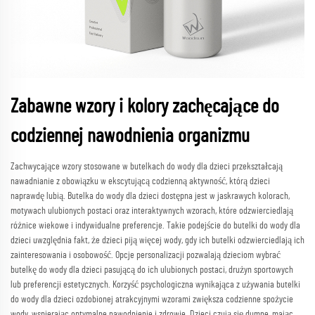
Zabawne wzory i kolory zachęcające do
codziennej nawodnienia organizmu
Zachwycające wzory stosowane w butelkach do wody dla dzieci przekształcają
nawadnianie z obowiązku w ekscytującą codzienną aktywność, którą dzieci
naprawdę lubią. Butelka do wody dla dzieci dostępna jest w jaskrawych kolorach,
motywach ulubionych postaci oraz interaktywnych wzorach, które odzwierciedlają
różnice wiekowe i indywidualne preferencje. Takie podejście do butelki do wody dla
dzieci uwzględnia fakt, że dzieci piją więcej wody, gdy ich butelki odzwierciedlają ich
zainteresowania i osobowość. Opcje personalizacji pozwalają dzieciom wybrać
butelkę do wody dla dzieci pasującą do ich ulubionych postaci, drużyn sportowych
lub preferencji estetycznych. Korzyść psychologiczna wynikająca z używania butelki
do wody dla dzieci ozdobionej atrakcyjnymi wzorami zwiększa codzienne spożycie
wody, wspierając optymalne nawodnienie i zdrowie. Dzieci czują się dumne, mając