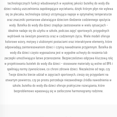
technologicznych funkcji wbudowanych w wysokiej jakości butelkę do wody dla
dzieci należą uszczelnienia zapobiegające wyciekaniu, dzięki którym płyn nie wylewa
się ze plecaka, technologia izolacji utrzymująca napoje w optymalnej temperaturze
oraz znaczniki pomiarowe ułatwiające dzieciom śledzenie codziennego spożycia
wody. Butelka do wody dla dzieci znajduje zastosowanie w wielu sytuacjach –
idealnie nadaje się do użytku w szkole, podczas zajęć sportowych, przygodnych
wędrówek na świeżym powietrzu oraz w codziennym życiu. Wiele modeli oferuje
kolorowe wzory, motywy z ulubionymi postaciami oraz interaktywne elementy, które
odpowiadają zainteresowaniom dzieci i czynią nawadnianie przyjemnym. Butelka do
wody dla dzieci często wyposażona jest w wygodne uchwyty do noszenia lub
zaczepki umożliwiające łatwe przenoszenie. Bezpieczeństwo odgrywa kluczową rolę
w projektowaniu butelek do wody dla dzieci – stosowane materiały są wolne od BPA i
spełniają normy żywnościowe, co chroni zdrowie dzieci. Niezależnie od tego, czy
Twoje dziecko bierze udział w zajęciach sportowych, cieszy się przygodami na
otwartym powietrzu, czy po prostu potrzebuje niezawodnego źródła nawodnienia w
szkole, butelka do wody dla dzieci oferuje praktyczne rozwiązania, które
bezproblemowo wpasowują się w zatłoczone harmonogramy rodzinne.