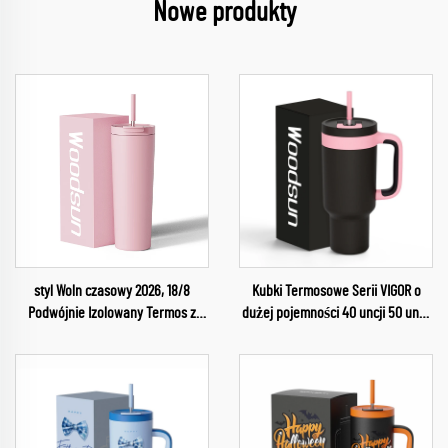
Nowe produkty
styl Woln czasowy 2026, 18/8
Kubki Termosowe Serii VIGOR o
Podwójnie Izolowany Termos z
dużej pojemności 40 uncji 50 uncji
Pokrywą i Słomką na Wodę
stalowe kubki w zbiorczej
sprzedaży Kawa Termos 2024