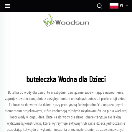
PL
buteleczka Wodna dla Dzieci
Butelka do wody dla dzieci to niezbędne rozwiązanie zapewniające nawodnienie,
zaprojektowane specjalnie z uwzględnieniem unikalnych potrzeb i preferencji dzieci.
Ta butelka do wody dla dzieci łączy praktyczną funkcjonalność z angażującymi
elementami projektowymi, które zachęcają młodych użytkowników do picia większej
ilości wody w ciągu dnia. Butelka do wody dla dzieci charakteryzuje się lekką i
wytrzymałą konstrukcją, która wytrzymuje aktywny tryb życia dzieci, jednocześnie
pozostając łatwą do chwytania i noszenia przez małe dłonie. Do zaawansowanych