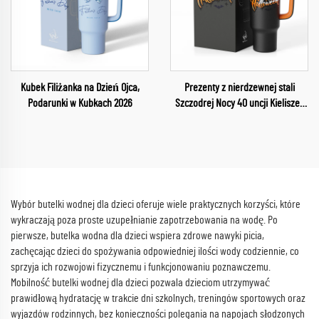
Kubek Filiżanka na Dzień Ojca,
Prezenty z nierdzewnej stali
Podarunki w Kubkach 2026
Szczodrej Nocy 40 uncji Kieliszek
na kolanko dla dzieci Szczodra Noc
Samochodowy kubek na napój do
Happy Halloween
Wybór butelki wodnej dla dzieci oferuje wiele praktycznych korzyści, które
wykraczają poza proste uzupełnianie zapotrzebowania na wodę. Po
pierwsze, butelka wodna dla dzieci wspiera zdrowe nawyki picia,
zachęcając dzieci do spożywania odpowiedniej ilości wody codziennie, co
sprzyja ich rozwojowi fizycznemu i funkcjonowaniu poznawczemu.
Mobilność butelki wodnej dla dzieci pozwala dzieciom utrzymywać
prawidłową hydratację w trakcie dni szkolnych, treningów sportowych oraz
wyjazdów rodzinnych, bez konieczności polegania na napojach słodzonych