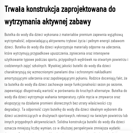
Trwała konstrukcja zaprojektowana do
wytrzymania aktywnej zabawy
Butelka do wody dla dzieci wykonana z materiałów premium zapewnia wyjątkową
wytrzymałość, odpowiadającą aktywnemu trybowi życia i pełnym energii zabawom
dzieci. Butelka do wody dla dzieci wykorzystuje materiały odporne na uderzenia,
które wytrzymują przypadkowe upuszczenia, zgniecenia oraz intensywne
użytkowanie typowe podczas sportu, przygodnych wędrówek na otwartym powietrzu i
codziennych zajęć szkolnych. Wysokiej jakości butelki do wody dla dzieci
charakteryzują się wzmocnionymi panelami dna i ochronnymi nakładkami
amortyzującymi uderzenia oraz zapobiegającymi pękaniu. Rodzice doceniają fakt, że
ta butelka do wody dla dzieci zachowuje swoje funkcjonalności sezon po sezonie,
zapewniając długotrwałą wartość w porównaniu do kruchych alternatyw. Butelka do
wody dla dzieci wytrzymuje wahania temperatury, cykle mycia w zmywarce oraz
ekspozycję na działanie promieni słonecznych bez utraty właściwości czy
degradacji. Ta odporność czyni butelkę do wody dla dzieci idealnym wyborem dla
dzieci uczestniczących w drużynach sportowych, rekreacji na świeżym powietrzu lub
innych przygodnych aktywnościach. Solidna konstrukcja butelki do wody dla dzieci
oznacza mniejszą liczbę wymian, co w dłuższej perspektywie zmniejsza wydatki