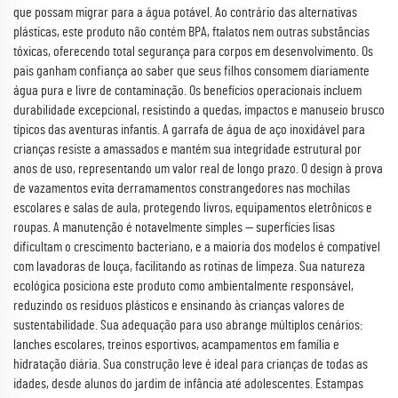
que possam migrar para a água potável. Ao contrário das alternativas
plásticas, este produto não contém BPA, ftalatos nem outras substâncias
tóxicas, oferecendo total segurança para corpos em desenvolvimento. Os
pais ganham confiança ao saber que seus filhos consomem diariamente
água pura e livre de contaminação. Os benefícios operacionais incluem
durabilidade excepcional, resistindo a quedas, impactos e manuseio brusco
típicos das aventuras infantis. A garrafa de água de aço inoxidável para
crianças resiste a amassados e mantém sua integridade estrutural por
anos de uso, representando um valor real de longo prazo. O design à prova
de vazamentos evita derramamentos constrangedores nas mochilas
escolares e salas de aula, protegendo livros, equipamentos eletrônicos e
roupas. A manutenção é notavelmente simples — superfícies lisas
dificultam o crescimento bacteriano, e a maioria dos modelos é compatível
com lavadoras de louça, facilitando as rotinas de limpeza. Sua natureza
ecológica posiciona este produto como ambientalmente responsável,
reduzindo os resíduos plásticos e ensinando às crianças valores de
sustentabilidade. Sua adequação para uso abrange múltiplos cenários:
lanches escolares, treinos esportivos, acampamentos em família e
hidratação diária. Sua construção leve é ideal para crianças de todas as
idades, desde alunos do jardim de infância até adolescentes. Estampas