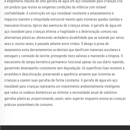
A engenharia robusta de uma garrafa de água em aço inoxidável para crianças cria
um produto que resiste às exigentes condições da infância com notável
confiabilidade. A construção em aço inoxidável resistente a amassamentos e
impactos mantém a integridade estrutural mesmo após inúmeras quedas, batidas e
manuseios bruscos, típicos das aventuras de crianças ativas. A garrafa de água em
aço inoxidável para crianças elimina a fragilidade e a deterioração comuns nas
alternativas plásticas, oferecendo verdadeira durabilidade que se estende por vários
anos e, muitas vezes, é passada adiante entre irmãos. O design à prova de
vazamentos evita derramamentos acidentais que danificam materiais escolares e
estragam o conteúdo do lanche, protegendo itens valiosos e mantendo a limpeza. O
mecanismo de tampa hermética permanece funcional apesar do uso diário repetido,
garantindo desempenho consistente sem degradação. As superfícies lisas resistem a
arranhões e descoloração, preservando a aparência atraente que incentiva as
crianças a usarem suas garrafas de forma constante. A garrafa de água em aço
inoxidável para crianças representa um investimento ambientalmente inteligente
que reduz os resíduos domésticos ao eliminar a necessidade anual de substituir
garrafas plásticas, proporcionando, assim, valor superior enquanto ensina às crianças
práticas sustentáveis de consumo.