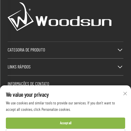
CATEGORIA DE PRODUTO
LINKS RÁPIDOS
INFORMAÇÕES DE CONTATO
We value your privacy
Factory/Office add : Zona Industrial Dawang, Heshan Town (ao sul da Estrada Nacional da
China 325), Yangjiang, Guangdong, China
We use cookies and similar tools to provide our services. If you don't want to
E-mail:
[email protected]
accept all cookies, click Personalize cookies.
Tel.:
+86-13376626036
Accept all