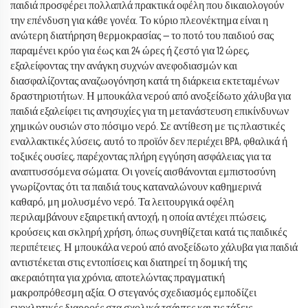
παιδιά προσφέρει πολλαπλά πρακτικά οφέλη που δικαιολογούν
την επένδυση για κάθε γονέα. Το κύριο πλεονέκτημα είναι η
ανώτερη διατήρηση θερμοκρασίας — το ποτό του παιδιού σας
παραμένει κρύο για έως και 24 ώρες ή ζεστό για 12 ώρες,
εξαλείφοντας την ανάγκη συχνών ανεφοδιασμών και
διασφαλίζοντας αναζωογόνηση κατά τη διάρκεια εκτεταμένων
δραστηριοτήτων. Η μπουκάλα νερού από ανοξείδωτο χάλυβα για
παιδιά εξαλείφει τις ανησυχίες για τη μετανάστευση επικίνδυνων
χημικών ουσιών στο πόσιμο νερό. Σε αντίθεση με τις πλαστικές
εναλλακτικές λύσεις, αυτό το προϊόν δεν περιέχει BPA, φθαλικά ή
τοξικές ουσίες, παρέχοντας πλήρη εγγύηση ασφάλειας για τα
αναπτυσσόμενα σώματα. Οι γονείς αισθάνονται εμπιστοσύνη
γνωρίζοντας ότι τα παιδιά τους καταναλώνουν καθημερινά
καθαρό, μη μολυσμένο νερό. Τα λειτουργικά οφέλη
περιλαμβάνουν εξαιρετική αντοχή, η οποία αντέχει πτώσεις,
κρούσεις και σκληρή χρήση, όπως συνηθίζεται κατά τις παιδικές
περιπέτειες. Η μπουκάλα νερού από ανοξείδωτο χάλυβα για παιδιά
αντιστέκεται στις εντοπίσεις και διατηρεί τη δομική της
ακεραιότητα για χρόνια, αποτελώντας πραγματική
μακροπρόθεσμη αξία. Ο στεγανός σχεδιασμός εμποδίζει