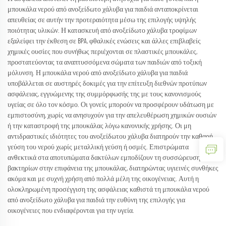
μπουκάλα νερού από ανοξείδωτο χάλυβα για παιδιά ανταποκρίνεται
απευθείας σε αυτήν την προτεραιότητα μέσω της επιλογής υψηλής
ποιότητας υλικών. Η κατασκευή από ανοξείδωτο χάλυβα τροφίμων
εξαλείφει την έκθεση σε BPA, φθαλικές ενώσεις και άλλες επιβλαβείς
χημικές ουσίες που συνήθως περιέχονται σε πλαστικές μπουκάλες,
προστατεύοντας τα αναπτυσσόμενα σώματα των παιδιών από τοξική
μόλυνση. Η μπουκάλα νερού από ανοξείδωτο χάλυβα για παιδιά
υποβάλλεται σε αυστηρές δοκιμές για την επίτευξη διεθνών προτύπων
ασφάλειας, εγγυώμενης της συμμόρφωσής της με τους κανονισμούς
υγείας σε όλο τον κόσμο. Οι γονείς μπορούν να προσφέρουν υδάτωση με
εμπιστοσύνη, χωρίς να ανησυχούν για την απελευθέρωση χημικών ουσιών
ή την καταστροφή της μπουκάλας λόγω κανονικής χρήσης. Οι μη
αντιδραστικές ιδιότητες του ανοξείδωτου χάλυβα διατηρούν την καθαρή
γεύση του νερού χωρίς μεταλλική γεύση ή οσμές. Επιστρώματα
ανθεκτικά στα αποτυπώματα δακτύλων εμποδίζουν τη συσσώρευση
βακτηρίων στην επιφάνεια της μπουκάλας, διατηρώντας υγιεινές συνθήκες
ακόμα και με συχνή χρήση από πολλά μέλη της οικογένειας. Αυτή η
ολοκληρωμένη προσέγγιση της ασφάλειας καθιστά τη μπουκάλα νερού
από ανοξείδωτο χάλυβα για παιδιά την ευθύνη της επιλογής για
οικογένειες που ενδιαφέρονται για την υγεία.