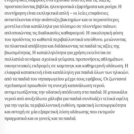
ενοχλητικές διαρροές στα σχολικά τσάντες και τις τάξεις,
προστατεύοντας βιβλία, ηλεκτρονικά εξαρτήματα και ρούχα. Η
συντήρηση είναι εκπληκτικά απλή — οι λείες επιφάνειες
αντιστέκονται στην ανάπτυξη βακτηρίων και οι περισσότερες
μοντέλα είναι κατάλληλα για πλύσιμο σε πλυντήριο πιάτων,
απλοποιώντας τις διαδικασίες καθαρισμού. Η οικολογική φύση
του προϊόντος το καθιστά περιβαλλοντικά υπεύθυνο, μειώνοντας
τα πλαστικά απόβλητα και διδάσκοντας τα παιδιά τις αξίες της
βιωσιμότητας. Η καταλληλότητα για χρήση εκτείνεται σε
πολλαπλά σενάρια: σχολικά γεύματα, προπονήσεις αθλημάτων,
οικογενειακές εκδρομές σε καμπινγκ και καθημερινή υδάτωση. Η
ελαφριά κατασκευή είναι κατάλληλη για παιδιά όλων των ηλικιών,
από τα παιδιά του νηπιαγωγείου μέχρι τους εφήβους. Οι ζωντανοί
σχεδιασμοί προωθούν τη συνεχή κατανάλωση νερού,
αντιμετωπίζοντας την υδατική απόδευση στα παιδιά. Η μπουκάλα
νερού από ανοξείδωτο χάλυβα για παιδιά συνδυάζει τελικά οφέλη
για την υγεία, περιβαλλοντική ευθύνη, πρακτική λειτουργικότητα
και αντοχή σε μία εξαιρετική λύση υδάτωσης που εκτιμούν
πραγματικά και οι γονείς και τα παιδιά.