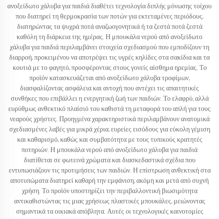
ανοξείδωτο χάλυβα για παιδιά διαθέτει τεχνολογία διπλής μόνωσης τοίχου
που διατηρεί τη θερμοκρασία των ποτών για εκτεταμένες περιόδους,
διατηρώντας τα ψυχρά ποτά αναζωογονητικά ή τα ζεστά ποτά ζεστά
καθόλη τη διάρκεια της ημέρας. Η μπουκάλα νερού από ανοξείδωτο
χάλυβα για παιδιά περιλαμβάνει στοιχεία σχεδιασμού που εμποδίζουν τη
διαρροή, προκειμένου να αποτρέψει τις υγρές κηλίδες στα σακίδια και τα
κουτιά με το φαγητό, προσφέροντας στους γονείς αίσθημα ηρεμίας. Το
προϊόν κατασκευάζεται από ανοξείδωτο χάλυβα τροφίμων,
διασφαλίζοντας ασφάλεια και αντοχή που αντέχει τις απαιτητικές
συνθήκες που επιβάλλει η ενεργητική ζωή των παιδιών. Το ελαφρύ, αλλά
ευρύθμως ανθεκτικό πλαίσιό του καθιστά τη μεταφορά του απλή για τους
νεαρούς χρήστες. Προηγμένα χαρακτηριστικά περιλαμβάνουν ανατομικά
σχεδιασμένες λαβές για μικρά χέρια, ευρείες εισόδους για εύκολη γέμιση
και καθαρισμό, καθώς και συμβατότητα με τους τυπικούς κρατητές
ποτηριών. Η μπουκάλα νερού από ανοξείδωτο χάλυβα για παιδιά
διατίθεται σε φωτεινά χρώματα και διασκεδαστικά σχέδια που
εντυπωσιάζουν τις προτιμήσεις των παιδιών. Η επίστρωση ανθεκτική στα
αποτυπώματα διατηρεί καθαρή την εμφάνιση, ακόμη και μετά από συχνή
χρήση. Το προϊόν υποστηρίζει την περιβαλλοντική βιωσιμότητα
αντικαθιστώντας τις μιας χρήσεως πλαστικές μπουκάλες, μειώνοντας
σημαντικά τα οικιακά απόβλητα. Αυτές οι τεχνολογικές καινοτομίες