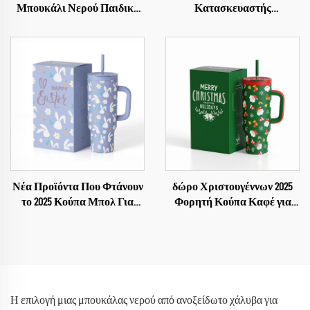
Μπουκάλι Νερού Παιδικό
Κατασκευαστής
Από Ανοξείδωτο Χάλυβα
Μπουκαλιού Νερού Κενού
18/8
Από Ανοξείδωτο Χάλυβα 1
Γαλόνι
Νέα Προϊόντα Που Φτάνουν
δώρο Χριστουγέννων 2025
το 2025 Κούπα Μπολ Για
Φορητή Κούπα Καφέ για
Καφέ Κούπες Δώρο για το
Αυτοκίνητο Επίπεδο
Πάσχα
Ανοξείδωτης Κούπας Τύπου
Tumbler 40oz με Λαβή και
Καλαμάκι Προσαρμοστικό
Η επιλογή μιας μπουκάλας νερού από ανοξείδωτο χάλυβα για