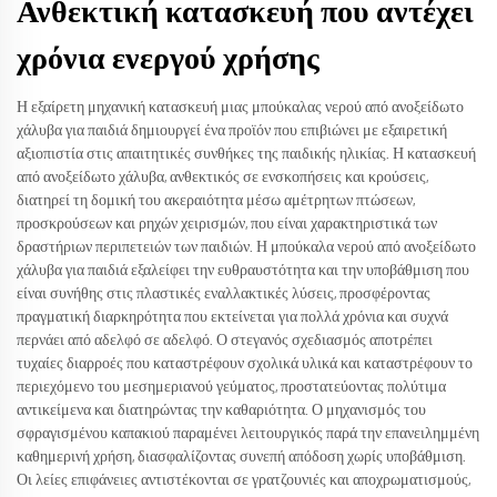
Ανθεκτική κατασκευή που αντέχει
χρόνια ενεργού χρήσης
Η εξαίρετη μηχανική κατασκευή μιας μπούκαλας νερού από ανοξείδωτο
χάλυβα για παιδιά δημιουργεί ένα προϊόν που επιβιώνει με εξαιρετική
αξιοπιστία στις απαιτητικές συνθήκες της παιδικής ηλικίας. Η κατασκευή
από ανοξείδωτο χάλυβα, ανθεκτικός σε ενσκοπήσεις και κρούσεις,
διατηρεί τη δομική του ακεραιότητα μέσω αμέτρητων πτώσεων,
προσκρούσεων και ρηχών χειρισμών, που είναι χαρακτηριστικά των
δραστήριων περιπετειών των παιδιών. Η μπούκαλα νερού από ανοξείδωτο
χάλυβα για παιδιά εξαλείφει την ευθραυστότητα και την υποβάθμιση που
είναι συνήθης στις πλαστικές εναλλακτικές λύσεις, προσφέροντας
πραγματική διαρκηρότητα που εκτείνεται για πολλά χρόνια και συχνά
περνάει από αδελφό σε αδελφό. Ο στεγανός σχεδιασμός αποτρέπει
τυχαίες διαρροές που καταστρέφουν σχολικά υλικά και καταστρέφουν το
περιεχόμενο του μεσημεριανού γεύματος, προστατεύοντας πολύτιμα
αντικείμενα και διατηρώντας την καθαριότητα. Ο μηχανισμός του
σφραγισμένου καπακιού παραμένει λειτουργικός παρά την επανειλημμένη
καθημερινή χρήση, διασφαλίζοντας συνεπή απόδοση χωρίς υποβάθμιση.
Οι λείες επιφάνειες αντιστέκονται σε γρατζουνιές και αποχρωματισμούς,