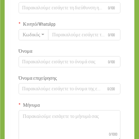
0/100
Κινητό/WhatsApp
Κωδικός
0/100
Όνομα
0/100
Όνομα επιχείρησης
0/200
Μήνυμα
0/1000