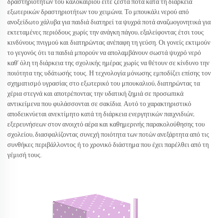
δραστηριοτήτων του καλοκαιριού είτε ζεστά ποτά κατά τη διάρκεια
εξωτερικών δραστηριοτήτων του χειμώνα. Το μπουκάλι νερού από
ανοξείδωτο χάλυβα για παιδιά διατηρεί τα ψυχρά ποτά αναζωογονητικά για
εκτεταμένες περιόδους χωρίς την ανάγκη πάγου, εξαλείφοντας έτσι τους
κινδύνους πνιγμού και διατηρώντας ανέπαφη τη γεύση. Οι γονείς εκτιμούν
το γεγονός ότι τα παιδιά μπορούν να απολαμβάνουν σωστά ψυχρό νερό
καθ’ όλη τη διάρκεια της σχολικής ημέρας χωρίς να θέτουν σε κίνδυνο την
ποιότητα της υδάτωσής τους. Η τεχνολογία μόνωσης εμποδίζει επίσης τον
σχηματισμό υγρασίας στο εξωτερικό του μπουκαλιού, διατηρώντας τα
χέρια στεγνά και αποτρέποντας την υδατική ζημιά σε προσωπικά
αντικείμενα που φυλάσσονται σε σακίδια. Αυτό το χαρακτηριστικό
αποδεικνύεται ανεκτίμητο κατά τη διάρκεια ενεργητικών παιχνιδιών,
εξερευνήσεων στον ανοιχτό αέρα και καθημερινής παρακολούθησης του
σχολείου, διασφαλίζοντας συνεχή ποιότητα των ποτών ανεξάρτητα από τις
συνθήκες περιβάλλοντος ή το χρονικό διάστημα που έχει παρέλθει από τη
γέμισή τους.