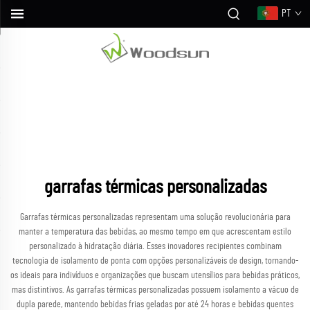
PT
garrafas térmicas personalizadas
Garrafas térmicas personalizadas representam uma solução revolucionária para
manter a temperatura das bebidas, ao mesmo tempo em que acrescentam estilo
personalizado à hidratação diária. Esses inovadores recipientes combinam
tecnologia de isolamento de ponta com opções personalizáveis de design, tornando-
os ideais para indivíduos e organizações que buscam utensílios para bebidas práticos,
mas distintivos. As garrafas térmicas personalizadas possuem isolamento a vácuo de
dupla parede, mantendo bebidas frias geladas por até 24 horas e bebidas quentes