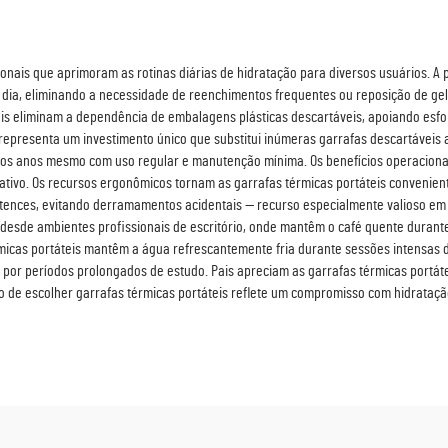
ionais que aprimoram as rotinas diárias de hidratação para diversos usuários. 
ia, eliminando a necessidade de reenchimentos frequentes ou reposição de gelo.
záveis eliminam a dependência de embalagens plásticas descartáveis, apoiando es
representa um investimento único que substitui inúmeras garrafas descartáveis 
os anos mesmo com uso regular e manutenção mínima. Os benefícios operacionais
ativo. Os recursos ergonômicos tornam as garrafas térmicas portáteis convenien
rtences, evitando derramamentos acidentais — recurso especialmente valioso em 
: desde ambientes profissionais de escritório, onde mantêm o café quente durant
érmicas portáteis mantêm a água refrescantemente fria durante sessões intensas
s por períodos prolongados de estudo. Pais apreciam as garrafas térmicas portá
o de escolher garrafas térmicas portáteis reflete um compromisso com hidrataçã