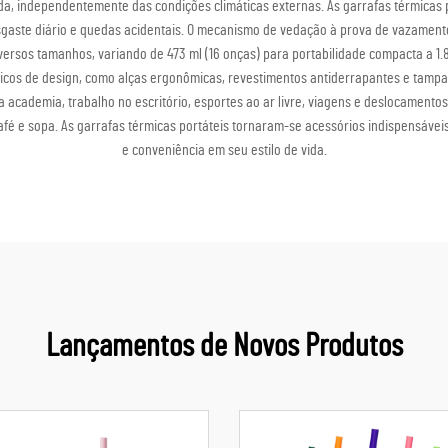
, independentemente das condições climáticas externas. As garrafas térmicas 
desgaste diário e quedas acidentais. O mecanismo de vedação à prova de vazame
versos tamanhos, variando de 473 ml (16 onças) para portabilidade compacta a 1.
icos de design, como alças ergonômicas, revestimentos antiderrapantes e tampas
a academia, trabalho no escritório, esportes ao ar livre, viagens e deslocament
fé e sopa. As garrafas térmicas portáteis tornaram-se acessórios indispensáveis
e conveniência em seu estilo de vida.
Lançamentos de Novos Produtos