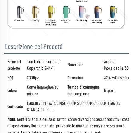
Descrizione dei Prodotti
Tumbler Leisure con
acciaio
Nome del
Materiale
Coperchio 2-In-1
inossidabile 304
prodotto
2000pz
32oz/40oz/50oz
MOQ
Dimensioni
Come immagine/su
Tempo di consegna
5 giorni
Colore
misura
del campione
ISO9001/SMETA/BSCI/ISO14001/ISO45001/SA8000/LFGB/US
Certificato
STANDARD ecc...
Nota:
Gentili clienti, a causa di fattori come diversi processi produttivi, costi
di spedizione, fluttuazioni dei prezzi delle materie prime, il prezzo potrà
variare.
Contattateci per ottenere il prezzo più aggiornato.