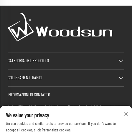
CATEGORIA DEL PRODOTTO
COLLEGAMENTI RAPIDI
INFORMAZIONI DI CONTATTO
Factory/Office add : Zona Industriale Dawang, Heshan Town (sud della Cina, autostrada
We value your privacy
nazionale 325), Yangjiang, Guangdong, Cina
E-mail:
[email protected]
We use cookies and similar tools to provide our services. If you don't want to
Tel:
+86-13376626036
accept all cookies, click Personalize cookies.