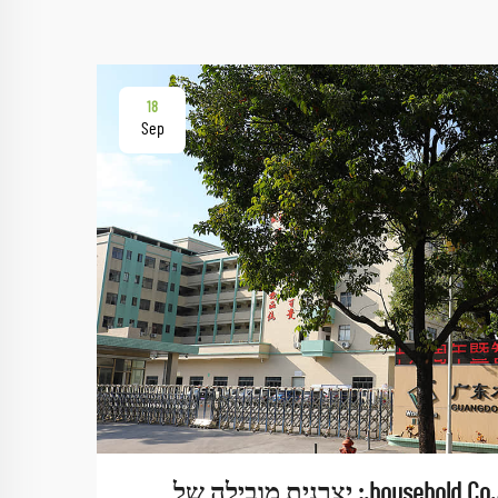
18
Sep
ג'ואנג דונג וודסאן household Co., Ltd.: יצרנית מובילה של