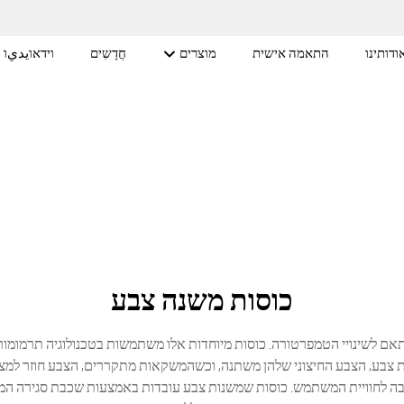
ודותינו
התאמה אישית
מוצרים
חֲדָשִים
וידאוيديו
כוסות משנה צבע
 לשינויי הטמפרטורה. כוסות מיוחדות אלו משתמשות בטכנולוגיה תרמומורפית
צבע, הצבע החיצוני שלהן משתנה, וכשהמשקאות מתקררים, הצבע חוזר למצבו
ה לחוויית המשתמש. כוסות שמשנות צבע עובדות באמצעות שכבת סגירה המכיל