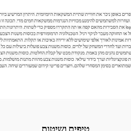
ם באופן ניכר את חוויית שתיית המשקאות היומיומית. היתרון המרשיע ביות
 ועוזרות למשתמשים להימנע מכוויות הנגרמות ממשקאות חמים מדי. תכונה זו
מסוגלים לשפוט טמפרטורות באופן עצמאי. כוסות משנות צבע loại את הסבירות מהאם קפה או תה התקררו מספ
מל או תחזוקה מעבר לניקוי רגיל. הטכנולוגיה תרמומורפית בכוסות משנות ה
ות אמינות לאורך אלפי שימושים ללא ירידה באיכות או תקלות. התאמתיות ליי
ות ועד לחדרי המשחק של ילדים. כוסות משנות צבע פועלות ביעילות עם כל ס
שתמשים נהנים מהן באמת. מנקודת מבט של קבלת החלטות, כוסות משנות הצבע 
ת פונקציונליות וערך בידור עילאי. כוסות משנות צבע מהוות מתנות מושלמות, 
 שמתוארים בסימן המסחרי שלהם, ויוצרים פריטי קידום שמעוררים שיחה. העמ
טיפים ושיטות