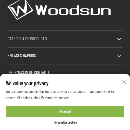
CATEGORÍA DE PRODUCTO
ENLACES RÁPIDOS
INFORMACIÓN DE CONTACTO
We value your privacy
Factory/Office add : Zona Industrial Dawang, Ciudad Heshan (al sur de la Carretera
Nacional China 325), Yangjiang, Guangdong, China
We use cookies and similar tools to provide our services. If you don't want to
Correo electrónico:
[email protected]
accept all cookies, click Personalize cookies.
Tel.:
+86-13376626036
Accept all
Derechos de autor © 2026 Guangdong Woodsun Housewares Co., Ltd. Todos los derechos
Personalize cookies
reservados -
Política de privacidad