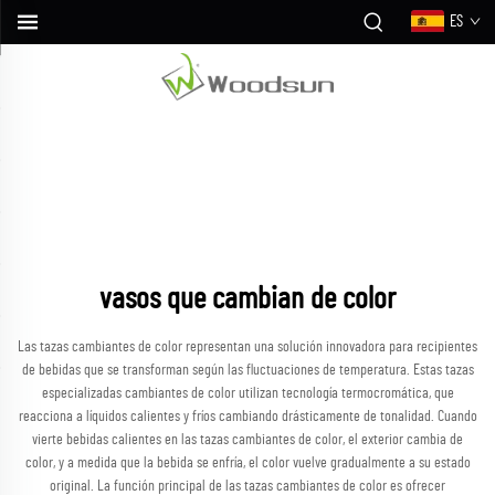
ES
vasos que cambian de color
Las tazas cambiantes de color representan una solución innovadora para recipientes
de bebidas que se transforman según las fluctuaciones de temperatura. Estas tazas
especializadas cambiantes de color utilizan tecnología termocromática, que
reacciona a líquidos calientes y fríos cambiando drásticamente de tonalidad. Cuando
vierte bebidas calientes en las tazas cambiantes de color, el exterior cambia de
color, y a medida que la bebida se enfría, el color vuelve gradualmente a su estado
original. La función principal de las tazas cambiantes de color es ofrecer