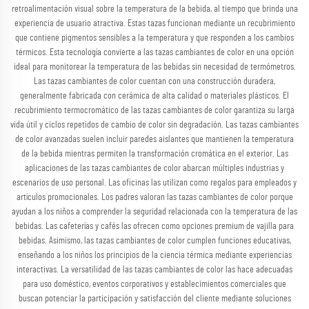
retroalimentación visual sobre la temperatura de la bebida, al tiempo que brinda una
experiencia de usuario atractiva. Estas tazas funcionan mediante un recubrimiento
que contiene pigmentos sensibles a la temperatura y que responden a los cambios
térmicos. Esta tecnología convierte a las tazas cambiantes de color en una opción
ideal para monitorear la temperatura de las bebidas sin necesidad de termómetros.
Las tazas cambiantes de color cuentan con una construcción duradera,
generalmente fabricada con cerámica de alta calidad o materiales plásticos. El
recubrimiento termocromático de las tazas cambiantes de color garantiza su larga
vida útil y ciclos repetidos de cambio de color sin degradación. Las tazas cambiantes
de color avanzadas suelen incluir paredes aislantes que mantienen la temperatura
de la bebida mientras permiten la transformación cromática en el exterior. Las
aplicaciones de las tazas cambiantes de color abarcan múltiples industrias y
escenarios de uso personal. Las oficinas las utilizan como regalos para empleados y
artículos promocionales. Los padres valoran las tazas cambiantes de color porque
ayudan a los niños a comprender la seguridad relacionada con la temperatura de las
bebidas. Las cafeterías y cafés las ofrecen como opciones premium de vajilla para
bebidas. Asimismo, las tazas cambiantes de color cumplen funciones educativas,
enseñando a los niños los principios de la ciencia térmica mediante experiencias
interactivas. La versatilidad de las tazas cambiantes de color las hace adecuadas
para uso doméstico, eventos corporativos y establecimientos comerciales que
buscan potenciar la participación y satisfacción del cliente mediante soluciones