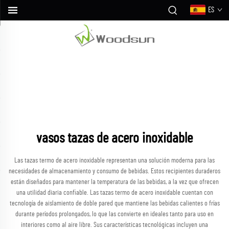
ES
vasos tazas de acero inoxidable
Las tazas termo de acero inoxidable representan una solución moderna para las
necesidades de almacenamiento y consumo de bebidas. Estos recipientes duraderos
están diseñados para mantener la temperatura de las bebidas, a la vez que ofrecen
una utilidad diaria confiable. Las tazas termo de acero inoxidable cuentan con
tecnología de aislamiento de doble pared que mantiene las bebidas calientes o frías
durante períodos prolongados, lo que las convierte en ideales tanto para uso en
interiores como al aire libre. Sus características tecnológicas incluyen una