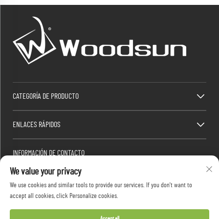
CATEGORÍA DE PRODUCTO
ENLACES RÁPIDOS
INFORMACIÓN DE CONTACTO
We value your privacy
Factory/Office add : Zona Industrial Dawang, Ciudad Heshan (al sur de la Carretera
Nacional China 325), Yangjiang, Guangdong, China
We use cookies and similar tools to provide our services. If you don't want to
Correo electrónico:
[email protected]
accept all cookies, click Personalize cookies.
Tel.:
+86-13376626036
Accept all