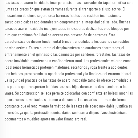
Las tazas de acero inoxidable incorporan sistemas avanzados de tapa hermética con
juntas de precisión que evitan derrames durante el transporte o el uso activo. El
mecanismo de cierre seguro crea barreras fiables que resisten inclinaciones,
sacudidas o caídas accidentales sin comprometer la integridad del sellado. Muchas
tazas de acero inoxidable incluyen tapas innovadoras deslizantes o de bloqueo por
giro que combinan facilidad de acceso con prevención de derrames. Esta
característica de diseño fundamental brinda tranquilidad a los usuarios con estilos
de vida activos. Ya sea durante el desplazamiento en autobuses abarrotados, el
entrenamiento en el gimnasio o las caminatas por senderos forestales, las tazas de
acero inoxidable mantienen un confinamiento total. Los profesionales valoran cómo
los diseños herméticos protegen maletines, escritorios y ropa frente a accidentes
con bebidas, preservando su apariencia profesional y la limpieza del entorno laboral.
La seguridad práctica de las tazas de acero inoxidable también ofrece comodidad a
los padres que transportan bebidas para sus hijos durante los días escolares o los
viajes. Su construcción sellada permite colocarlas con confianza en bolsos, mochilas
o portavasos de vehículos sin temor a derrames. Los usuarios informan de forma
constante que el rendimiento hermético de las tazas de acero inoxidable justifica su
inversión, ya que la protección contra daños costosos a dispositivos electrónicos,
documentos o muebles aporta un valor financiero real.