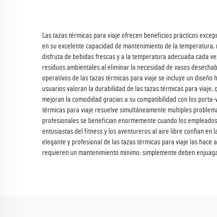
Las tazas térmicas para viaje ofrecen beneficios prácticos excep
en su excelente capacidad de mantenimiento de la temperatura, m
disfruta de bebidas frescas y a la temperatura adecuada cada vez 
residuos ambientales al eliminar la necesidad de vasos desechabl
operativos de las tazas térmicas para viaje se incluye un diseñ
usuarios valoran la durabilidad de las tazas térmicas para viaje, 
mejoran la comodidad gracias a su compatibilidad con los porta-v
térmicas para viaje resuelve simultáneamente múltiples problemas
profesionales se benefician enormemente cuando los empleados ut
entusiastas del fitness y los aventureros al aire libre confían e
elegante y profesional de las tazas térmicas para viaje las hace
requieren un mantenimiento mínimo: simplemente deben enjuagar