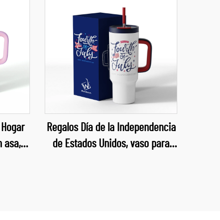
 Hogar
Regalos Día de la Independencia
n asa,
de Estados Unidos, vaso para
ía de la
coche de 40 onzas, taza para
coche de 40 onzas