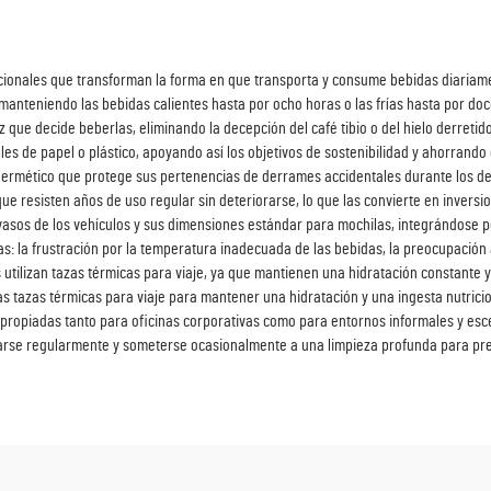
cionales que transforman la forma en que transporta y consume bebidas diariament
anteniendo las bebidas calientes hasta por ocho horas o las frías hasta por doce
que decide beberlas, eliminando la decepción del café tibio o del hielo derretido
es de papel o plástico, apoyando así los objetivos de sostenibilidad y ahorrando 
o hermético que protege sus pertenencias de derrames accidentales durante los de
que resisten años de uso regular sin deteriorarse, lo que las convierte en inversi
asos de los vehículos y sus dimensiones estándar para mochilas, integrándose per
: la frustración por la temperatura inadecuada de las bebidas, la preocupación a
ilizan tazas térmicas para viaje, ya que mantienen una hidratación constante y
n las tazas térmicas para viaje para mantener una hidratación y una ingesta nutric
 apropiadas tanto para oficinas corporativas como para entornos informales y esc
se regularmente y someterse ocasionalmente a una limpieza profunda para pres