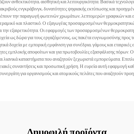
ζουν ανθεκτικότητα, αισθητική και λειτουργικότητα. Βασικά τεχνολ
κριβούς ενγκράβινγκ, δυνατότητες ψηφιακής εκτύπωσης και προηγμέ
ιτρέπουν την παραγωγή φωτεινών χρωμάτων, λεπτομερών γραφικών και
εραμικό και πλαστικό. Ο εξαγωγέας προσαρμοσμένων θερμοκρατητικώ
αι την εξαιρετικότητα. Οι εφαρμογές των προσαρμοσμένων θερμοκρατητικ
εία ως δώρα για τους εργαζόμενους, ως πακέτα ευγνωμοσύνης προς το
ά δοχεία με εμπορική εμφάνιση για συνέδρια, γάμους και εταιρικές 
ητες εμπλοκής αποφοίτων και για πρωτοβουλίες εξασφάλισης πόρων.
ς και λιανικά καταστήματα που αναζητούν ξεχωριστά εμπορεύματα. Επιπ
γενειακές συναντήσεις και προσωπική χρήση. Η ευρεία αυτή εφαρμογή
συνεργάτη για οργανισμούς και ατομικούς πελάτες που αναζητούν προηγ
Δημοφιλή προϊόντα