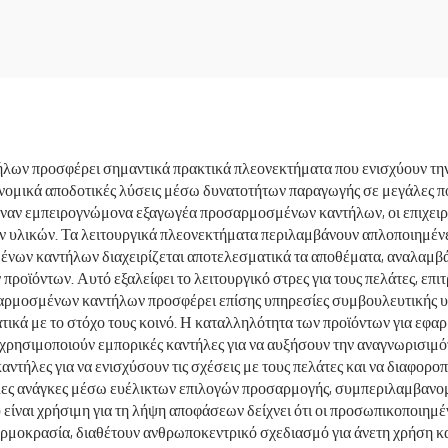
για Νερό
Μονωτικά Μπουκ
Νερού Από Ανοξεί
Χάλυβα για Παιδ
ων προσφέρει σημαντικά πρακτικά πλεονεκτήματα που ενισχύουν την 
ονομικά αποδοτικές λύσεις μέσω δυνατοτήτων παραγωγής σε μεγάλες πο
έναν εμπειρογνώμονα εξαγωγέα προσαρμοσμένων καντήλων, οι επιχειρή
ων υλικών. Τα λειτουργικά πλεονεκτήματα περιλαμβάνουν απλοποιημένε
νων καντήλων διαχειρίζεται αποτελεσματικά τα αποθέματα, αναλαμβάν
προϊόντων. Αυτό εξαλείφει το λειτουργικό στρες για τους πελάτες, επι
οσαρμοσμένων καντήλων προσφέρει επίσης υπηρεσίες συμβουλευτικής υ
τικά με το στόχο τους κοινό. Η καταλληλότητα των προϊόντων για εφα
κ χρησιμοποιούν εμπορικές καντήλες για να αυξήσουν την αναγνωρισιμ
ήλες για να ενισχύσουν τις σχέσεις με τους πελάτες και να διαφορο
λες ανάγκες μέσω ευέλικτων επιλογών προσαρμογής, συμπεριλαμβανο
ίναι χρήσιμη για τη λήψη αποφάσεων δείχνει ότι οι προσωπικοποιημέ
θερμοκρασία, διαθέτουν ανθρωποκεντρικό σχεδιασμό για άνετη χρήση κ