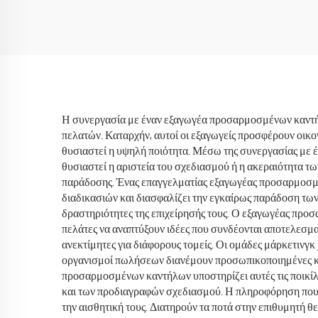
Θερμαντική Έξυπνη
Κούπα Θερμαντική
Κούπα
Η συνεργασία με έναν εξαγωγέα προσαρμοσμένων καντήλ
πελατών. Καταρχήν, αυτοί οι εξαγωγείς προσφέρουν οικ
θυσιαστεί η υψηλή ποιότητα. Μέσω της συνεργασίας με 
θυσιαστεί η αριστεία του σχεδιασμού ή η ακεραιότητα τ
παράδοσης. Ένας επαγγελματίας εξαγωγέας προσαρμοσμέ
διαδικασιών και διασφαλίζει την εγκαίρως παράδοση των 
δραστηριότητες της επιχείρησής τους. Ο εξαγωγέας πρ
πελάτες να αναπτύξουν ιδέες που συνδέονται αποτελεσμα
ανεκτίμητες για διάφορους τομείς. Οι ομάδες μάρκετινγ
οργανισμοί πωλήσεων διανέμουν προσωπικοποιημένες καντ
προσαρμοσμένων καντήλων υποστηρίζει αυτές τις ποικί
και των προδιαγραφών σχεδιασμού. Η πληροφόρηση που ε
την αισθητική τους. Διατηρούν τα ποτά στην επιθυμητή 