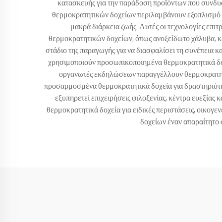
κατασκευής για την παράδοση προϊόντων που συνδυά
θερμοκρατητικών δοχείων περιλαμβάνουν εξοπλισμό α
μακρά διάρκεια ζωής. Αυτές οι τεχνολογίες επ
θερμοκρατητικών δοχείων, όπως ανοξείδωτο χάλυβα, κ
στάδιο της παραγωγής για να διασφαλίσει τη συνέπεια κ
χρησιμοποιούν προσωπικοποιημένα θερμοκρατητικά δοχ
οργανωτές εκδηλώσεων παραγγέλλουν θερμοκρατητικ
προσαρμοσμένα θερμοκρατητικά δοχεία για δραστηριότ
εξυπηρετεί επιχειρήσεις φιλοξενίας, κέντρα ευεξία
θερμοκρατητικά δοχεία για ειδικές περιστάσεις, οικο
δοχείων έναν απαραίτητο 