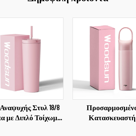
 Αναψυχής Στυλ 18/8
Προσαρμοσμέν
α με Διπλό Τοίχωμα
Κατασκευαστή
απάκι και Καλαμάκι
Επαναχρησιμοποιο