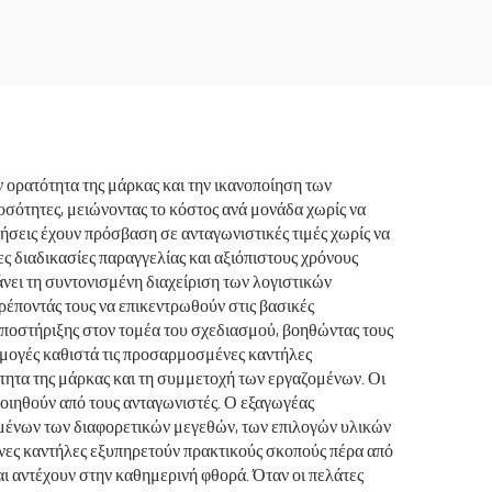
άλια
18/8
δωτο
ιά
ορατότητα της μάρκας και την ικανοποίηση των
σότητες, μειώνοντας το κόστος ανά μονάδα χωρίς να
σεις έχουν πρόσβαση σε ανταγωνιστικές τιμές χωρίς να
ς διαδικασίες παραγγελίας και αξιόπιστους χρόνους
ει τη συντονισμένη διαχείριση των λογιστικών
τρέποντάς τους να επικεντρωθούν στις βασικές
ποστήριξης στον τομέα του σχεδιασμού, βοηθώντας τους
ρμογές καθιστά τις προσαρμοσμένες καντήλες
ότητα της μάρκας και τη συμμετοχή των εργαζομένων. Οι
ποιηθούν από τους ανταγωνιστές. Ο εξαγωγέας
μένων των διαφορετικών μεγεθών, των επιλογών υλικών
νες καντήλες εξυπηρετούν πρακτικούς σκοπούς πέρα από
αι αντέχουν στην καθημερινή φθορά. Όταν οι πελάτες