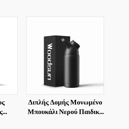
ος
Διπλής Δομής Μονωμένο
ς
Μπουκάλι Νερού Παιδικό
ύμενα
Από Ανοξείδωτο Χάλυβα