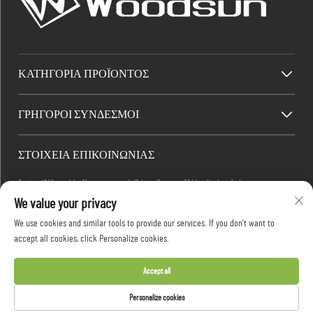
ΚΑΤΗΓΟΡΊΑ ΠΡΟΪΌΝΤΟΣ
ΓΡΉΓΟΡΟΙ ΣΎΝΔΕΣΜΟΙ
ΣΤΟΙΧΕΊΑ ΕΠΙΚΟΙΝΩΝΊΑΣ
Factory/Office add : Βιομηχανική Ζώνη Dawang, Πόλη Heshan (νότια της
We value your privacy
Εθνικής Ενδοχώρας Αυτοκινητοδρόμου 325), Yangjiang, Guangdong, Κίνα
Ηλεκτρονικό ταχυδρομείο:
[email protected]
We use cookies and similar tools to provide our services. If you don't want to
Τηλέφωνο:
+86-13376626036
accept all cookies, click Personalize cookies.
Accept all
Πνευματικά δικαιώματα © 2026 Guangdong Woodsun Housewares Co., Ltd. Με
Personalize cookies
επιφύλαξη παντός δικαιώματος -
Πολιτική απορρήτου