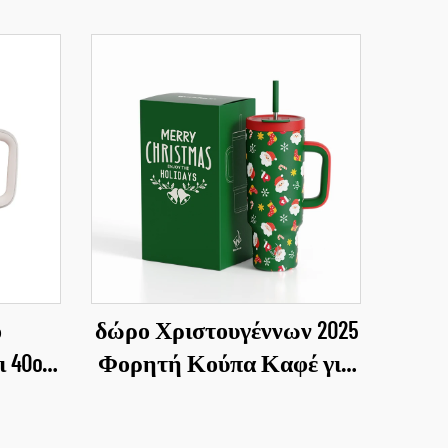
ο
δώρο Χριστουγέννων 2025
 40oz
Φορητή Κούπα Καφέ για
σε 1
Αυτοκίνητο Επίπεδο
πάκι
Ανοξείδωτης Κούπας