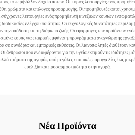
προς το περιβάλλον δοχεία ποτών. Οι κύριες λειτουργίες ενός προμηθ
έθη, χρώματα και επιλογές προσαρμογής. Οι προμηθευτές αυτοί χρησιμ
Οι σύγχρονες λειτουργίες ενός προμηθευτή κινεζικών κουπών ενσωμα
ς διαδικασίες ελέγχου ποιότητας. Οι τεχνολογικές δυνατότητες περιλα
υν την απόδοση και τη διάρκεια ζωής. Οι εφαρμογές των προϊόντων ενό
οσμένα κουπς για εταιρική εμφάνιση, προγράμματα αναγνώρισης εργαζ
σε συνέδρια και εμπορικές εκθέσεις. Οι λιανοπωλητές διαθέτουν κο
Οι άνθρωποι που ενδιαφέρονται για την υγεία εκτιμούν τις ιδιότητες 
λλά τμήματα της αγοράς, από μεγάλες εταιρικές παραγγελίες έως μικρέ
ευελιξία και προσαρμοστικότητα στην αγορά.
Νέα Προϊόντα