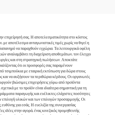
ς
Τύπου Tumbler 40oz με
bler
Λαβή και Καλαμάκι
Προσαρμοστικό
ην επιχείρησή σας. Η αποτελεσματικότητα στο κόστος
 με αποτέλεσμα ανταγωνιστικές τιμές χωρίς να θιγεί η
 δαπανηρό να παραχθούν εγχώρια. Τα λειτουργικά οφέλη
κιών αναλαμβάνει τη διαχείριση αποθεμάτων, τον έλεγχο
τουργίες και στη στρατηγική πωλήσεων. Αποκτάτε
φαλίζοντας ότι οι προσφορές σας παραμένουν
από τσιμπούκια με εταιρική εκτύπωση για δώρα στους
ς και να αυξήσουν τα περιθώρια κέρδους. Οι οργανωτές
ουργούν βιώσιμες επιχειρήσεις γύρω από προϊόντα
ετικά με το προϊόν είναι ιδιαίτερα σημαντική για τη
γράμματα παραγωγής και ευέλικτες ελάχιστες ποσότητες
ν επιλογή υλικών και των επιλογών προσαρμογής. Οι
ευθύνης για εσάς. Η ευελιξία της συνεργασίας
έες ιδέες στην αγορά, ένας κινεζικός προμηθευτής