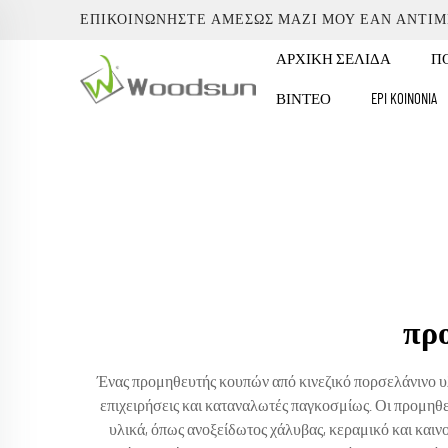
ΕΠΙΚΟΙΝΩΝΉΣΤΕ ΑΜΈΣΩΣ ΜΑΖΊ ΜΟΥ ΕΆΝ ΑΝΤΙ
ΑΡΧΙΚΉ ΣΕΛΊΔΑ
ΠΟ
ΒΊΝΤΕΟ
EPI KOINONIA
πρ
Ένας προμηθευτής κουπών από κινεζικό πορσελάνινο υλ
επιχειρήσεις και καταναλωτές παγκοσμίως. Οι προμηθ
υλικά, όπως ανοξείδωτος χάλυβας, κεραμικό και και