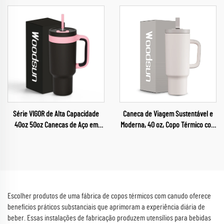
Viagem Garrafa de Água
Personalizada
Série VIGOR de Alta Capacidade
Caneca de Viagem Sustentável e
40oz 50oz Canecas de Aço em
Moderna, 40 oz, Copo Térmico com
Atacado Garrafas Térmicas para
Alça, Tampa com Canudo e para
Café 2024
Beber, 2 em 1, com Isolamento
Duplo
Escolher produtos de uma fábrica de copos térmicos com canudo oferece
benefícios práticos substanciais que aprimoram a experiência diária de
beber. Essas instalações de fabricação produzem utensílios para bebidas