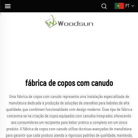
PT
fábrica de copos com canudo
Uma fábrica de copos com canudo representa uma instalação especializada de
manufatura dedicada à produção de soluções de utensílios para bebidas de alta
qualidade, que combinam funcionalidade com design moderno. Esse tipo de fábrica
concentra-se na criação de copos equipados com canudos integrados, oferecendo
aos consumidores um recipiente para beber prático e completo em um único
produto. A fábrica de copos com canudo utiliza técnicas avançadas de manufatura
para garantir que cada produto atenda a rigorosos padrões de qualidade, mantendo,