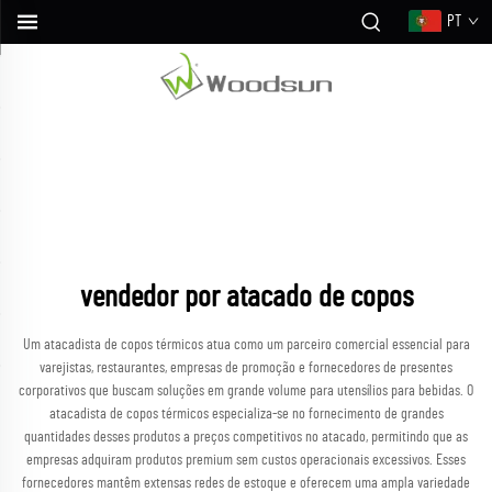
PT
vendedor por atacado de copos
Um atacadista de copos térmicos atua como um parceiro comercial essencial para
varejistas, restaurantes, empresas de promoção e fornecedores de presentes
corporativos que buscam soluções em grande volume para utensílios para bebidas. O
atacadista de copos térmicos especializa-se no fornecimento de grandes
quantidades desses produtos a preços competitivos no atacado, permitindo que as
empresas adquiram produtos premium sem custos operacionais excessivos. Esses
fornecedores mantêm extensas redes de estoque e oferecem uma ampla variedade