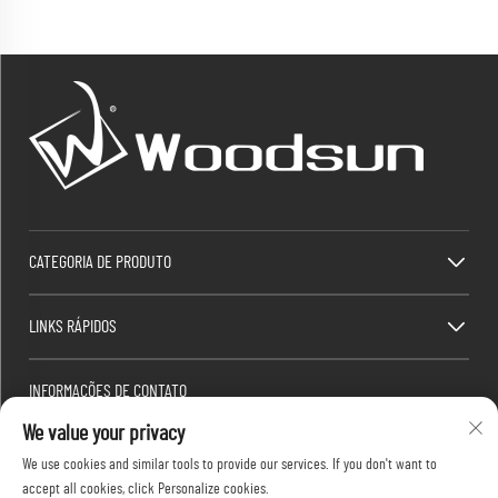
CATEGORIA DE PRODUTO
LINKS RÁPIDOS
INFORMAÇÕES DE CONTATO
We value your privacy
Factory/Office add : Zona Industrial Dawang, Heshan Town (ao sul da Estrada Nacional da
China 325), Yangjiang, Guangdong, China
We use cookies and similar tools to provide our services. If you don't want to
E-mail:
[email protected]
accept all cookies, click Personalize cookies.
Tel.:
+86-13376626036