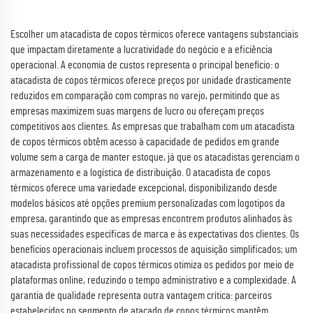
Escolher um atacadista de copos térmicos oferece vantagens substanciais
que impactam diretamente a lucratividade do negócio e a eficiência
operacional. A economia de custos representa o principal benefício: o
atacadista de copos térmicos oferece preços por unidade drasticamente
reduzidos em comparação com compras no varejo, permitindo que as
empresas maximizem suas margens de lucro ou ofereçam preços
competitivos aos clientes. As empresas que trabalham com um atacadista
de copos térmicos obtêm acesso à capacidade de pedidos em grande
volume sem a carga de manter estoque, já que os atacadistas gerenciam o
armazenamento e a logística de distribuição. O atacadista de copos
térmicos oferece uma variedade excepcional, disponibilizando desde
modelos básicos até opções premium personalizadas com logotipos da
empresa, garantindo que as empresas encontrem produtos alinhados às
suas necessidades específicas de marca e às expectativas dos clientes. Os
benefícios operacionais incluem processos de aquisição simplificados; um
atacadista profissional de copos térmicos otimiza os pedidos por meio de
plataformas online, reduzindo o tempo administrativo e a complexidade. A
garantia de qualidade representa outra vantagem crítica: parceiros
estabelecidos no segmento de atacado de copos térmicos mantêm