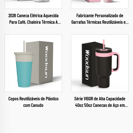
2026 Caneca Elétrica Aquecida
Fabricante Personalizado de
Para Café, Chaleira Térmica A
Garrafas Térmicas Reutilizáveis em
Vácuo Com Aquecimento
Aço Inoxidável para Crianças
Inteligente
Copos Reutilizáveis de Plástico
Série VIGOR de Alta Capacidade
com Canudo
40oz 50oz Canecas de Aço em
Atacado Garrafas Térmicas para
Café 2024