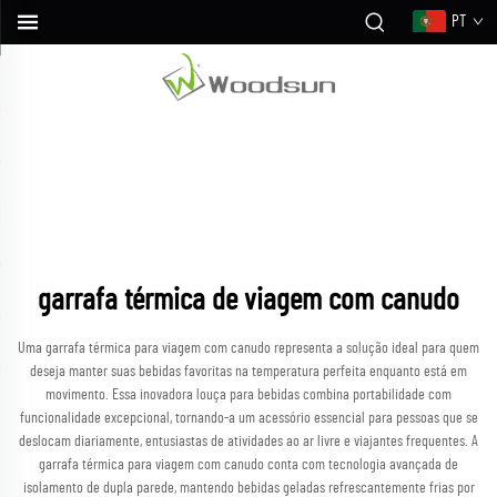
PT
garrafa térmica de viagem com canudo
Uma garrafa térmica para viagem com canudo representa a solução ideal para quem
deseja manter suas bebidas favoritas na temperatura perfeita enquanto está em
movimento. Essa inovadora louça para bebidas combina portabilidade com
funcionalidade excepcional, tornando-a um acessório essencial para pessoas que se
deslocam diariamente, entusiastas de atividades ao ar livre e viajantes frequentes. A
garrafa térmica para viagem com canudo conta com tecnologia avançada de
isolamento de dupla parede, mantendo bebidas geladas refrescantemente frias por