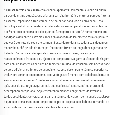
A garrafa térmica de viagem com canudo apresenta isolamento a vácuo de dupla
parede de última geração, que cria uma barreira hermética entre as paredes interna
e externa, impedindo a transferência de calor por condução e convecção. Essa
tecnologia sofisticada mantém bebidas geladas em temperaturas refrescantes por
até 24 horas e conserva bebidas quentes fumegantes por até 12 horas, mesmo em
condições ambientais extremas. O design avançado de isolamento térmico permite
que você desfrute do seu café da manhã escaldante durante toda a sua viagem ou
mantenha o chá gelado da tarde perfeitamente fresco ao longo de sua jornada de
trabalho. Ao contrário das garrafas térmicas convencionais, que exigem
reabastecimento frequente ou ajustes de temperatura, a garrafa térmica de viagem
com canudo mantém as bebidas na temperatura ideal de consumo sem necessidade
de gelo adicional ou fontes de aquecimento. Esse desempenho térmico superior se
traduz diretamente em economia, pois você gastará menos com bebidas substitutas
em cafés e restaurantes. A vedação a vácuo durável mantém sua eficácia mesmo
após anos de uso regular, garantindo que seu investimento continue oferecendo
desempenho excepcional. Seja enfrentando manhãs congelantes de inverno ou
tardes escaldantes de verão, esta garrafa térmica de viagem com canudo adapta-se
a qualquer clima, mantendo temperaturas perfeitas para suas bebidas, tornando-a a
escolha definitiva para viajantes atentos à temperatura.