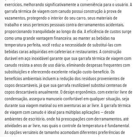
exercícios, melhorando significativamente a conveniência para o usuário. A
garrafa térmica de viagem com canudo possui construção à prova de
vazamentos, protegendo o interior do seu carro, seus materiais de
trabalho e seus pertences pessoais contra derramamentos acidentais,
proporcionando tranquilidade ao longo do dia. A eficiência de custos surge
como uma grande vantagem financeira: ao manter as bebidas na
temperatura perfeita, você reduz a necessidade de substituí-las com
bebidas caras adquiridas em cafeterias e restaurantes. A construção
durável em aço inoxidável garante que sua garrafa térmica de viagem com
canudo resista a anos de uso diário, eliminando despesas frequentes com
substituições e oferecendo excelente relação custo-benefício. Os
benefícios ambientais incluem a redução dos resíduos provenientes de
copos descartáveis, já que sua garrafa reutilizável substitui centenas de
copos descartáveis anualmente. O design ergonômico, com exterior livre de
condensação, assegura manuseio confortável em qualquer situação, seja
durante sua viagem matinal ou em aventuras ao ar livre. A garrafa térmica
de viagem com canudo é ideal para múltiplas aplicações — desde
ambientes de escritório, onde há preocupações com derramamentos, até
atividades ao ar livre, nas quais o controle da temperatura é fundamental.
As opções versáteis de tamanho acomodam diferentes preferências de