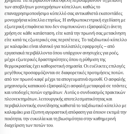
χρήματα. Τα περιβαλλοντικά οφέλη περιλαμβάνουν τη μείωση
των αποβλήτων μονοχρήσιων κύπελλων, καθώς το
επαναχρησιμοποιήσιμο κύπελλό σας αντικαθιστά εκατοντάδες
μονοχρήσια κύπελλα ετησίως. Η ανθρωποκεντρική σχεδίαση με
εξωτερική επιφάνεια που δεν συμπυκνώνει εξασφαλίζει άνετη
χρήση σε κάθε κατάσταση, είτε κατά την πρωινή σας μετακίνηση
είτε κατά τις εξωτερικές σας περιπέτειες. Το ταξιδιωτικό κύπελλο
με καλαμάκι είναι ιδανικό για πολλαπλές εφαρμογές — από
εργασιακά περιβάλλοντα όπου υπάρχουν ανησυχίες για ροές,
μέχρι εξωτερικές δραστηριότητες όπου η ρύθμιση της
θερμοκρασίας έχει καθοριστική σημασία. Οι ευέλικτες επιλογές
μεγέθους προσαρμόζονται σε διαφορετικές προτιμήσεις ποτών,
από τον πρωινό καφέ μέχρι τα απογευματινά σμουθί. Ο ασφαλής
μηχανισμός καπακιού εξασφαλίζει ασφαλή μεταφορά σε τσάντες
και υποδοχές ποτών οχημάτων. Αυτός ο συνδυασμός πρακτικών
πλεονεκτημάτων, λειτουργικής αποτελεσματικότητας και
περιβαλλοντικής συνείδησης καθιστά το ταξιδιωτικό κύπελλο με
καλαμάκι μια έξυπνη αγοραστική απόφαση για όποιον εκτιμά την
ποιότητα, την ευκολία και τη βιωσιμότητα στην καθημερινή
διαχείριση των ποτών του.