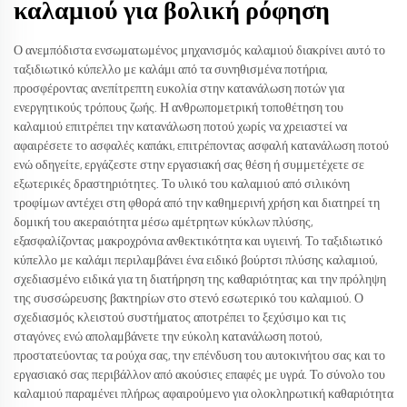
καλαμιού για βολική ρόφηση
Ο ανεμπόδιστα ενσωματωμένος μηχανισμός καλαμιού διακρίνει αυτό το
ταξιδιωτικό κύπελλο με καλάμι από τα συνηθισμένα ποτήρια,
προσφέροντας ανεπίτρεπτη ευκολία στην κατανάλωση ποτών για
ενεργητικούς τρόπους ζωής. Η ανθρωπομετρική τοποθέτηση του
καλαμιού επιτρέπει την κατανάλωση ποτού χωρίς να χρειαστεί να
αφαιρέσετε το ασφαλές καπάκι, επιτρέποντας ασφαλή κατανάλωση ποτού
ενώ οδηγείτε, εργάζεστε στην εργασιακή σας θέση ή συμμετέχετε σε
εξωτερικές δραστηριότητες. Το υλικό του καλαμιού από σιλικόνη
τροφίμων αντέχει στη φθορά από την καθημερινή χρήση και διατηρεί τη
δομική του ακεραιότητα μέσω αμέτρητων κύκλων πλύσης,
εξασφαλίζοντας μακροχρόνια ανθεκτικότητα και υγιεινή. Το ταξιδιωτικό
κύπελλο με καλάμι περιλαμβάνει ένα ειδικό βούρτσι πλύσης καλαμιού,
σχεδιασμένο ειδικά για τη διατήρηση της καθαριότητας και την πρόληψη
της συσσώρευσης βακτηρίων στο στενό εσωτερικό του καλαμιού. Ο
σχεδιασμός κλειστού συστήματος αποτρέπει το ξεχύσιμο και τις
σταγόνες ενώ απολαμβάνετε την εύκολη κατανάλωση ποτού,
προστατεύοντας τα ρούχα σας, την επένδυση του αυτοκινήτου σας και το
εργασιακό σας περιβάλλον από ακούσιες επαφές με υγρά. Το σύνολο του
καλαμιού παραμένει πλήρως αφαιρούμενο για ολοκληρωτική καθαριότητα