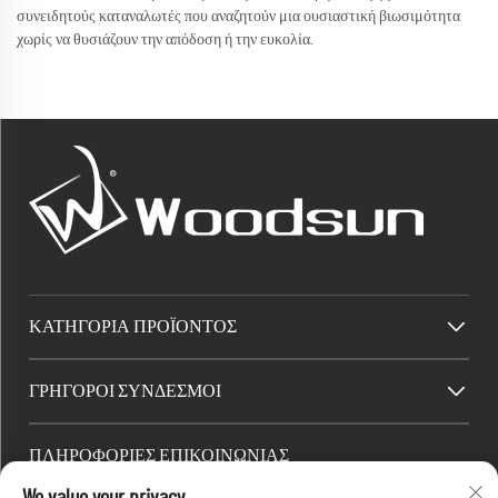
συνειδητούς καταναλωτές που αναζητούν μια ουσιαστική βιωσιμότητα
χωρίς να θυσιάζουν την απόδοση ή την ευκολία.
ΚΑΤΗΓΟΡΊΑ ΠΡΟΪΌΝΤΟΣ
ΓΡΉΓΟΡΟΙ ΣΎΝΔΕΣΜΟΙ
ΠΛΗΡΟΦΟΡΙΕΣ ΕΠΙΚΟΙΝΩΝΙΑΣ
Factory/Office add : Βιομηχανική Ζώνη Dawang, Πόλη Heshan (νότια της