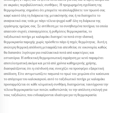
σε ακραίες περιβαλλοντικές συνθήκες. Η προχωρημένη σχεδίαση της
θερμομόνωσης σημαίνει ότι μπορείτε να απολαμβάνετε τον πρωινό σας
καφέ καυτό όλη τη διάρκεια της μετακίνησής σας ή να διατηρείτε το
αναψυκτικό σας τσάι με πάγο τέλεια ψυχρό καθ’ όλη τη διάρκεια της
εργάσιμης ημέρας σας. Σε αντίθεση με τα συνηθισμένα ποτήρια, τα οποία
απαιτούν συχνές επαναγεμίσεις ή ρυθμίσεις θερμοκρασίας, το
ταξιδιωτικό ποτήρι με καλαμάκι διατηρεί τα ποτά στην ιδανική
θερμοκρασία παροχής χωρίς πρόσθετο πάγο ή πηγές θερμότητας. Αυτή η
ανώτερη θερμική απόδοση μεταφράζεται απευθείας σε οικονομία, καθώς
θα δαπανάτε λιγότερα για εναλλακτικά ποτά από καφετέριες και
εστιατόρια. Η ανθεκτική θερμομονωτική σφράγιση με κενό παραμένει
αποτελεσματική ακόμα και μετά από χρόνια καθημερινής χρήσης,
διασφαλίζοντας ότι η επένδυσή σας συνεχίζει να προσφέρει εξαιρετική
απόδοση. Είτε αντιμετωπίζετε παγωνιά το πρωί του χειμώνα είτε καύσωνα
το απόγευμα του καλοκαιριού, αυτό το ταξιδιωτικό ποτήρι με καλαμάκι
προσαρμόζεται σε κάθε κλιματική συνθήκη, διατηρώντας ταυτόχρονα την
τέλεια θερμοκρασία των ποτών, καθιστώντάς το την απόλυτη επιλογή για
τους ταξιδιώτες που ενδιαφέρονται ιδιαίτερα για τη θερμοκρασία.