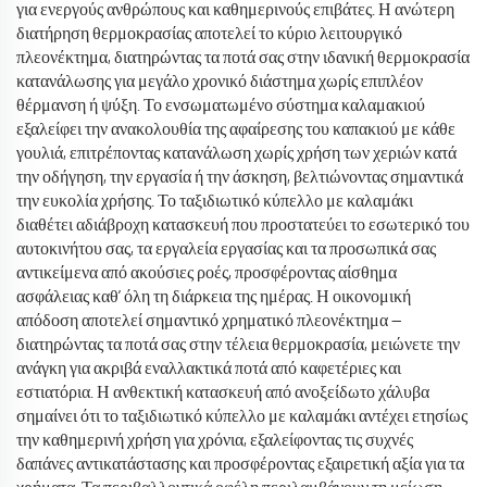
για ενεργούς ανθρώπους και καθημερινούς επιβάτες. Η ανώτερη
διατήρηση θερμοκρασίας αποτελεί το κύριο λειτουργικό
πλεονέκτημα, διατηρώντας τα ποτά σας στην ιδανική θερμοκρασία
κατανάλωσης για μεγάλο χρονικό διάστημα χωρίς επιπλέον
θέρμανση ή ψύξη. Το ενσωματωμένο σύστημα καλαμακιού
εξαλείφει την ανακολουθία της αφαίρεσης του καπακιού με κάθε
γουλιά, επιτρέποντας κατανάλωση χωρίς χρήση των χεριών κατά
την οδήγηση, την εργασία ή την άσκηση, βελτιώνοντας σημαντικά
την ευκολία χρήσης. Το ταξιδιωτικό κύπελλο με καλαμάκι
διαθέτει αδιάβροχη κατασκευή που προστατεύει το εσωτερικό του
αυτοκινήτου σας, τα εργαλεία εργασίας και τα προσωπικά σας
αντικείμενα από ακούσιες ροές, προσφέροντας αίσθημα
ασφάλειας καθ’ όλη τη διάρκεια της ημέρας. Η οικονομική
απόδοση αποτελεί σημαντικό χρηματικό πλεονέκτημα —
διατηρώντας τα ποτά σας στην τέλεια θερμοκρασία, μειώνετε την
ανάγκη για ακριβά εναλλακτικά ποτά από καφετέριες και
εστιατόρια. Η ανθεκτική κατασκευή από ανοξείδωτο χάλυβα
σημαίνει ότι το ταξιδιωτικό κύπελλο με καλαμάκι αντέχει ετησίως
την καθημερινή χρήση για χρόνια, εξαλείφοντας τις συχνές
δαπάνες αντικατάστασης και προσφέροντας εξαιρετική αξία για τα