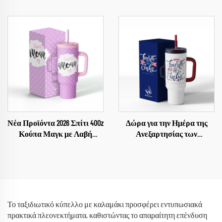
Θερμοσίφωνες Θερμοδοχεία
Από Ανοξείδωτο Χάλυβα
Προσαρμοσμένα
18/8
Μπουκάλια Νερού για
Ταξίδι
Νέα Προϊόντα 2026 Σπίτι 40Oz
Δώρα για την Ημέρα της
Κούπα Μαγκ με Λαβή
Ανεξαρτησίας των
Κάλυμμα Καλαμάκι Κούπες
Ηνωμένων Πολιτειών
για τη Γιορτή της Μητέρας
Προϊόν Κούπα Μπολ Κούπα
Αυτοκινήτου 40oz Κούπα
Το ταξιδιωτικό κύπελλο με καλαμάκι προσφέρει εντυπωσιακά
πρακτικά πλεονεκτήματα, καθιστώντας το απαραίτητη επένδυση