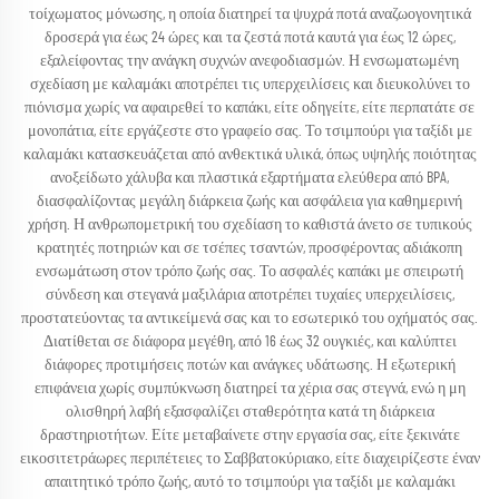
τοίχωματος μόνωσης, η οποία διατηρεί τα ψυχρά ποτά αναζωογονητικά
δροσερά για έως 24 ώρες και τα ζεστά ποτά καυτά για έως 12 ώρες,
εξαλείφοντας την ανάγκη συχνών ανεφοδιασμών. Η ενσωματωμένη
σχεδίαση με καλαμάκι αποτρέπει τις υπερχειλίσεις και διευκολύνει το
πιόνισμα χωρίς να αφαιρεθεί το καπάκι, είτε οδηγείτε, είτε περπατάτε σε
μονοπάτια, είτε εργάζεστε στο γραφείο σας. Το τσιμπούρι για ταξίδι με
καλαμάκι κατασκευάζεται από ανθεκτικά υλικά, όπως υψηλής ποιότητας
ανοξείδωτο χάλυβα και πλαστικά εξαρτήματα ελεύθερα από BPA,
διασφαλίζοντας μεγάλη διάρκεια ζωής και ασφάλεια για καθημερινή
χρήση. Η ανθρωπομετρική του σχεδίαση το καθιστά άνετο σε τυπικούς
κρατητές ποτηριών και σε τσέπες τσαντών, προσφέροντας αδιάκοπη
ενσωμάτωση στον τρόπο ζωής σας. Το ασφαλές καπάκι με σπειρωτή
σύνδεση και στεγανά μαξιλάρια αποτρέπει τυχαίες υπερχειλίσεις,
προστατεύοντας τα αντικείμενά σας και το εσωτερικό του οχήματός σας.
Διατίθεται σε διάφορα μεγέθη, από 16 έως 32 ουγκιές, και καλύπτει
διάφορες προτιμήσεις ποτών και ανάγκες υδάτωσης. Η εξωτερική
επιφάνεια χωρίς συμπύκνωση διατηρεί τα χέρια σας στεγνά, ενώ η μη
ολισθηρή λαβή εξασφαλίζει σταθερότητα κατά τη διάρκεια
δραστηριοτήτων. Είτε μεταβαίνετε στην εργασία σας, είτε ξεκινάτε
εικοσιτετράωρες περιπέτειες το Σαββατοκύριακο, είτε διαχειρίζεστε έναν
απαιτητικό τρόπο ζωής, αυτό το τσιμπούρι για ταξίδι με καλαμάκι