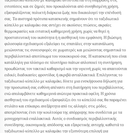
ταξιδιωτικό κύπελλο με καλαμάκι αντιστέκεται στη διάβρωση, στις
εντοπίσεις και σε ζημιές που προκαλούνται από συνηθισμένη χρήση,
εξασφαλίζοντας πολυετή διάρκεια ζωής που δικαιολογεί την επένδυσή
σας. Τα αυστηρά πρότυπα κατασκευής σημαίνουν ότι το ταξιδιωτικό
κύπελλο με καλαμάκι σας αντέχει σε ακούσιες πτώσεις, ακραίες
θερμοκρασίες και εντατική καθημερινή χρήση, χωρίς να θιγεί η
προστατευτική του ικανότητα ή η αισθητική του εμφάνιση. Η βιώσιμη
φιλοσοφία σχεδιασμού εξαλείφει τις σπατάλες στην κατανάλωση,
μειώνοντας τις συνεισφορές σε χωματερές και μειώνοντας σημαντικά το
περιβαλλοντικό αποτύπωμα του νοικοκυριού σας. Η κατασκευή που είναι
κατάλληλη για πλύσιμο σε πλυντήριο πιάτων απλοποιεί τη συντήρηση,
προωθώντας τον τακτικό καθαρισμό και την υγιεινή χωρίς να απαιτούνται
ειδικές διαδικασίες φροντίδας ή ακριβά ανταλλακτικά. Επιλέγοντας το
ταξιδιωτικό κύπελλο με καλαμάκι, δίνετε μια ενσκήψουσα δήλωση για
την προσωπική σας ευθύνη απέναντι στη διατήρηση του περιβάλλοντος,
ενώ απολαμβάνετε καθημερινά ανώτερα πρακτικά οφέλη. Η χρόνια
αισθητική του σχεδιασμού εξασφαλίζει ότι το κύπελλό σας θα παραμένει
στιλάτο και επίκαιρο, ανεξάρτητα από τις αλλαγές στις μόδες,
αποτρέποντας έτσι την κουλτούρα της απόρριψης που συνδέεται με τα
μονοχρηστικά εναλλακτικά. Αυτός ο συνδυασμός περιβαλλοντικής
συνείδησης, οικονομικής απόδοσης και εξαιρετικής αντοχής καθιστά το
ταξιδιωτικό κύπελλο με καλαμάκι την εξυπνότερη επιλογή για