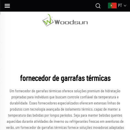
PT
fornecedor de garrafas térmicas
Um fornecedor de garrafas térmicas oferece soluções premium de hidratação
projetadas para indivíduos que buscam controle confiável da temperatura e
durabilidade. Esses fornecedores especializados oferecem extensas linhas de
produtos com tecnologia avançada de isolamento térmico, capaz de manter a
temperatura das bebidas por longos períodos. Seja para manter bebidas quentes
aquecidas durante atividades de inverno ou refrigerantes frescas em aventuras de
verão, um fornecedor de garrafas térmicas fornece soluções inovadoras adaptadas