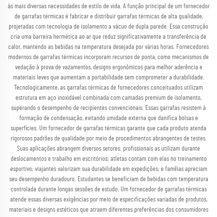
às mais diversas necessidades de estilo de vida. A função principal de um fornecedor
de garrafas térmicas é fabricar e distribuir garrafas térmicas de alta qualidade,
projetadas com tecnologia de isolamento a vácuo de dupla parede. Essa construção
cria uma barreira hermética ao ar que reduz significativamente a transferência de
calor, mantendo as bebidas na temperatura desejada por várias horas. Fornecedores
modernos de garrafas térmicas incorporam recursos de ponta, como mecanismos de
vedação à prova de vazamentos, designs ergonômicos para melhor aderência e
materiais leves que aumentam a portabilidade sem comprometer a durabilidade.
Tecnologicamente, as garrafas térmicas de fornecedores conceituados utilizam
estrutura em aço inoxidável combinada com camadas premium de isolamento,
superando o desempenho de recipientes convencionais. Essas garrafas resistem à
formação de condensação, evitando umidade externa que danifica bolsas e
superfícies. Um fornecedor de garrafas térmicas garante que cada produto atenda
rigorosos padrões de qualidade por meio de procedimentos abrangentes de testes.
Suas aplicações abrangem diversos setores: profissionais as utilizam durante
deslocamentos e trabalho em escritórios; atletas contam com elas no treinamento
esportivo; viajantes valorizam sua durabilidade em expedições; e famílias apreciam
seu desempenho duradouro. Estudantes se beneficiam de bebidas com temperatura
controlada durante longas sessões de estudo. Um fornecedor de garrafas térmicas
atende essas diversas exigências por meio de especificações variadas de produtos,
materiais e designs estéticos que atraem diferentes preferências dos consumidores