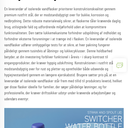
En leverandør af isolerede vandflasker prioriterer konstruktionskvalitet gennem
premium rustfrit stål, der er modstandsdygtigt over for bukke, korrosion og
nedbrydning. Dette robuste materialevalg sikrer, at flaskerne tåler krævende daglig
brug, utilsigtede fald og udfordrende miljøforhold uden at kompromittere
funktionaliteten. Den tætte lukkemekanisme forhindrer udspildning af indholdet og
forhindrer eksterne forureninger i at trænge ind i flasken. En leverandør af isolerede
vandflasker udfører omhyggelige tests for at sikre, at hver pakning fungerer
pålideligt gennem tusindvis af åbnings- og lukkecyklusser. Denne holdbarhed
betyder, at din investering forbliver funktionel i årevis – i skarp kontrast til
engangsprodukter, der kræver hyppig udskiftning. Konstruktionen i rustfrit stål er
modstandsdygtig over for rust og pletter og opretholder både udseende og
hygiejnestandard gennem en længere ejerskabstid. Brugere sætter pris på, at en
leverandør af isolerede vandflasker står frem med tillid til produktets levetid, hvilket
gør disse flasker ideelle for familier, der søger pålidelige løsninger, og for
professionelle, der kræver driftssikker udstyr under krævende arbejdsmiljøer og
udendørs eventyr.