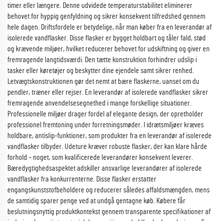
timer eller længere. Denne udvidede temperaturstabilitet eliminerer
behovet for hyppig genfyldning og sikrer konsekvent tilfredshed gennem
hele dagen. Driftsfordele er betydelige, når man køber fra en leverandør af
isolerede vandflasker. Disse flasker er bygget holdbart og tåler fald, stød
og krævende miljøer, hvilket reducerer behovet for udskiftning og giver en
fremragende langtidsværdi. Den tætte konstruktion forhindrer udslip i
tasker eller køretøjer og beskytter dine ejendele samt sikrer renhed.
Letvægtskonstruktionen gør det nemt at bære flaskerne, uanset om du
pendler, træner eller rejser. En leverandør af isolerede vandflasker sikrer
fremragende anvendelsesegnethed i mange forskellige situationer.
Professionelle miljøer drager fordel af elegante design, der opretholder
professionel fremtoning under forretningsmøder. I idrætsmiljøer kræves
holdbare, antislip-funktioner, som produkter fra en leverandør af isolerede
vandflasker tilbyder. Udeture kræver robuste flasker, der kan klare hårde
forhold – noget, som kvalificerede leverandører konsekvent leverer.
Bæredygtighedsaspektet adskiller ansvarlige leverandører af isolerede
vandflasker fra konkurrenterne. Disse flasker erstatter
engangskunststofbeholdere og reducerer således affaldsmængden, mens
de samtidig sparer penge ved at undgå gentagne køb. Købere får
beslutningsnyttig produktkontekst gennem transparente specifikationer af