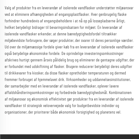
Valg af produkter fra en leverandør af isolerede vandflasker understøtter miljøansvar
ved at eliminere afhængigheden af engangsplastflasker. Hver genbrugelig flaske
forhindrer hundredevis af engangsbeholdere i at nå op på lossepladserne årligt,
hvilket betydeligt bidrager til bevaringsindsatsen for miljøet. En leverandør af
isolerede vandflasker erkender, at denne bæredygtighedsfordel tiltrækker
miljøbevidste forbrugere, der søger produkter, der svarer til deres personlige værdier.
Ud over de miljømæssige fordele giver køb fra en leverandør af isolerede vandflasker
også betydelige økonomiske fordele. De oprindelige investeringsomkostninger
afskrives hurtigt gennem årsvis pålidelig brug og eliminerer de gentagne udgifter, der
er forbundet med udskiftning af flasker. Brugere reducerer betydeligt deres udgifter
til drikkevarer fra kiosker, da disse flasker opretholder temperaturen og dermed
fremmer forbruget af hjemmelavet drik. Virksomheder og uddannelsesinstitutioner,
der samarbejder med en leverandør af isolerede vandflasker, oplever lavere
affaldshåndteringsomkostninger og forbedrede bæredygtighedsmål. Kombinationen
af miljøansvar og økonomisk effektivitet gør produkter fra en leverandør af isolerede
vandflasker til strategisk velovervejede valg for budgetbevidste individer og
organisationer, der prioriterer både økonomisk forsigtighed og planetens vel.