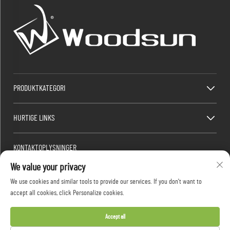
PRODUKTKATEGORI
HURTIGE LINKS
KONTAKTOPLYSNINGER
We value your privacy
Factory/Office add : Dawang Industrial Park, Heshan By (syd for Kina National Highway
325), Yangjiang, Guangdong, Kina
We use cookies and similar tools to provide our services. If you don't want to
E-mail:
[email protected]
accept all cookies, click Personalize cookies.
Telefon:
+86-13376626036
Accept all