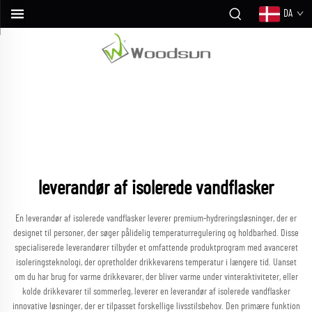
DA
leverandør af isolerede vandflasker
En leverandør af isolerede vandflasker leverer premium-hydreringsløsninger, der er
designet til personer, der søger pålidelig temperaturregulering og holdbarhed. Disse
specialiserede leverandører tilbyder et omfattende produktprogram med avanceret
isoleringsteknologi, der opretholder drikkevarens temperatur i længere tid. Uanset
om du har brug for varme drikkevarer, der bliver varme under vinteraktiviteter, eller
kolde drikkevarer til sommerleg, leverer en leverandør af isolerede vandflasker
innovative løsninger, der er tilpasset forskellige livsstilsbehov. Den primære funktion