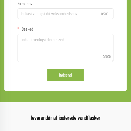
Firmanavn
0/200
Besked
0/1000
Indsend
leverandør af isolerede vandflasker