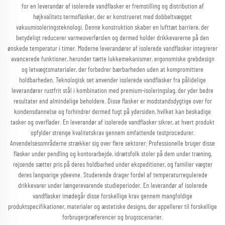
for en leverandør af isolerede vandflasker er fremstilling og distribution af
højkvalitets termoflasker, der er konstrueret med dobbeltvægget
vakuumisoleringsteknologi. Denne konstruktion skaber en lufttæt barriere, der
betydeligt reducerer varmeoverførslen og dermed holder drikkevarerne på den
ønskede temperatur i timer. Moderne leverandører af isolerede vandflasker integrerer
avancerede funktioner, herunder tætte lukkemekanismer, ergonomiske grebdesign
og letvægtsmaterialer, der forbedrer bærbarheden uden at kompromittere
holdbarheden. Teknologisk set anvender isolerede vandflasker fra pålidelige
leverandører rustfrit stål i kombination med premium-isoleringslag, der yder bedre
resultater end almindelige beholdere. Disse flasker er modstandsdygtige over for
kondensdannelse og forhindrer dermed fugt på ydersiden, hvilket kan beskadige
tasker og overflader. En leverandør af isolerede vandflasker sikrer, at hvert produkt
opfylder strenge kvalitetskrav gennem omfattende testprocedurer.
Anvendelsesområderne strækker sig over flere sektorer: Professionelle bruger disse
flasker under pendling og kontorarbejde, idrætsfolk stoler på dem under træning,
rejsende sætter pris på deres holdbarhed under ekspeditioner, og familier vægter
deres langvarige ydeevne. Studerende drager fordel af temperaturregulerede
drikkevarer under længerevarende studieperioder. En leverandør af isolerede
vandflasker imødegår disse forskellige krav gennem mangfoldige
produktspecifikationer, materialer og æstetiske designs, der appellerer til forskellige
forbrugerpræferencer og brugsscenarier.