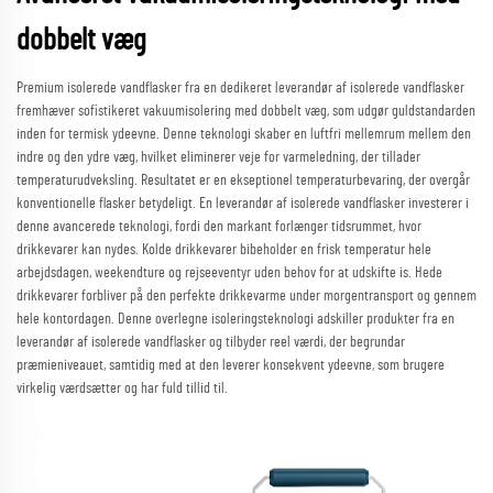
dobbelt væg
Premium isolerede vandflasker fra en dedikeret leverandør af isolerede vandflasker
fremhæver sofistikeret vakuumisolering med dobbelt væg, som udgør guldstandarden
inden for termisk ydeevne. Denne teknologi skaber en luftfri mellemrum mellem den
indre og den ydre væg, hvilket eliminerer veje for varmeledning, der tillader
temperaturudveksling. Resultatet er en ekseptionel temperaturbevaring, der overgår
konventionelle flasker betydeligt. En leverandør af isolerede vandflasker investerer i
denne avancerede teknologi, fordi den markant forlænger tidsrummet, hvor
drikkevarer kan nydes. Kolde drikkevarer bibeholder en frisk temperatur hele
arbejdsdagen, weekendture og rejseeventyr uden behov for at udskifte is. Hede
drikkevarer forbliver på den perfekte drikkevarme under morgentransport og gennem
hele kontordagen. Denne overlegne isoleringsteknologi adskiller produkter fra en
leverandør af isolerede vandflasker og tilbyder reel værdi, der begrundar
præmieniveauet, samtidig med at den leverer konsekvent ydeevne, som brugere
virkelig værdsætter og har fuld tillid til.