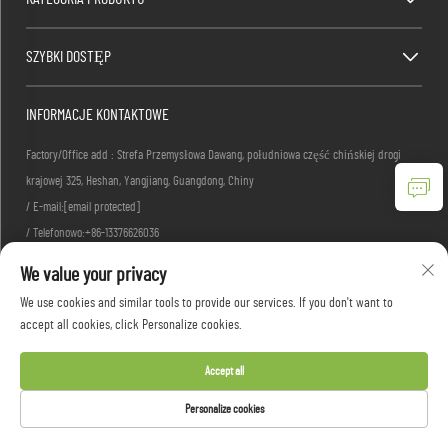
SZYBKI DOSTĘP
INFORMACJE KONTAKTOWE
Factory/Office add : Strefa Przemysłowa Dawang, południowa część chińskiej drogi
krajowej 325, Heshan, Yangjiang, Guangdong, Chiny
/ E-mail:
[email protected]
/ Telefonowo:
+86-13376626036
We value your privacy
We use cookies and similar tools to provide our services. If you don't want to
Copyright © 2026 Guangdong Woodsun Housewares Co., Ltd. Wszelkie prawa zastrzeżone -
accept all cookies, click Personalize cookies.
Polityka prywatności
Accept all
Personalize cookies