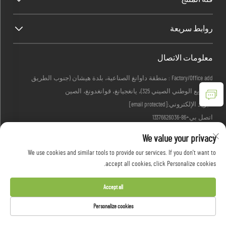
روابط سريعة
معلومات الاتصال
Factory/Office add : منطقة داوانغ الصناعية، بلدة هيشان (جنوب الطريق
السريع الوطني الصيني 325)، يانغجيانغ، قوانغدونغ، الصين
البريد الإلكتروني:
[email protected]
اتصل بي
+86-13376626036
We value your privacy
We use cookies and similar tools to provide our services. If you don't want to
حقوق الطبع والنشر © 2026 شركة قوانغدونغ وودسون للأدوات المنزلية
accept all cookies, click Personalize cookies.
المحدودة. جميع الحقوق محفوظة -
سياسة الخصوصية
Accept all
Personalize cookies