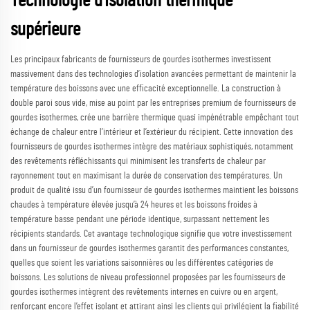
Technologie d'isolation thermique
supérieure
Les principaux fabricants de fournisseurs de gourdes isothermes investissent
massivement dans des technologies d’isolation avancées permettant de maintenir la
température des boissons avec une efficacité exceptionnelle. La construction à
double paroi sous vide, mise au point par les entreprises premium de fournisseurs de
gourdes isothermes, crée une barrière thermique quasi impénétrable empêchant tout
échange de chaleur entre l’intérieur et l’extérieur du récipient. Cette innovation des
fournisseurs de gourdes isothermes intègre des matériaux sophistiqués, notamment
des revêtements réfléchissants qui minimisent les transferts de chaleur par
rayonnement tout en maximisant la durée de conservation des températures. Un
produit de qualité issu d’un fournisseur de gourdes isothermes maintient les boissons
chaudes à température élevée jusqu’à 24 heures et les boissons froides à
température basse pendant une période identique, surpassant nettement les
récipients standards. Cet avantage technologique signifie que votre investissement
dans un fournisseur de gourdes isothermes garantit des performances constantes,
quelles que soient les variations saisonnières ou les différentes catégories de
boissons. Les solutions de niveau professionnel proposées par les fournisseurs de
gourdes isothermes intègrent des revêtements internes en cuivre ou en argent,
renforçant encore l’effet isolant et attirant ainsi les clients qui privilégient la fiabilité