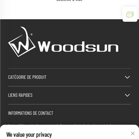
CATÉGORIE DE PRODUIT
LIENS RAPIDES
INFORMATIONS DE CONTACT
Factory/Office add : Zone industrielle Dawang, ville de Heshan (au sud de l'autoroute
We value your privacy
nationale 325), Yangjiang, Guangdong, Chine